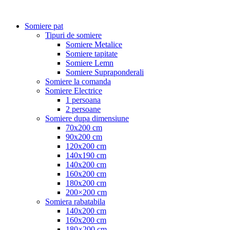
Somiere pat
Tipuri de somiere
Somiere Metalice
Somiere tapitate
Somiere Lemn
Somiere Supraponderali
Somiere la comanda
Somiere Electrice
1 persoana
2 persoane
Somiere dupa dimensiune
70x200 cm
90x200 cm
120x200 cm
140x190 cm
140x200 cm
160x200 cm
180x200 cm
200×200 cm
Somiera rabatabila
140x200 cm
160x200 cm
180×200 cm