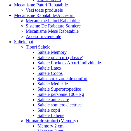
Mecanisme Paturi Rabatabile
Vezi toate produsele
Mecanisme Rabatabile/Accesorii
Mecanisme Paturi Rabatabile
Sisteme De Rabatare Somiere
Mecanisme Mese Rabatabile
Accesorii Generale
Saltele pat
Tipuri Saltele
Saltele Memory
Saltele pe arcuri (clasice)
Saltele Pocket - Arcuri Individuale
Saltele Latex
Saltele Cocos
Saltea cu 7 zone de confort
Saltele Medicale
Saltele Superortopedice
Saltele persoane 100+ kg
Saltele antiescare
Saltele somiere electrice
Saltele copii
Saltele Italiene
Numar de straturi (Memory)
Memory 2 cm