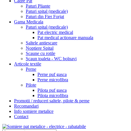
Cadre Pat
Paturi Pliante
Paturi spital (medicale)
Paturi din Fier Forjat
Gama Medicala
Paturi spital (medicale)
Pat electric medical
Pat medical actionare manuala
Saltele antiescare
Noptiere Spital
Scaune cu rotile
Scaun toaleta - WC bolnavi
Articole textile
Perne
Perne puf gasca
Perne microfibra
Pilote
Pilota puf gasca
Pilota microfibra
Promotii / reduceri saltele, pilote & perne
Recomandari
Info somiere metalice
Contact