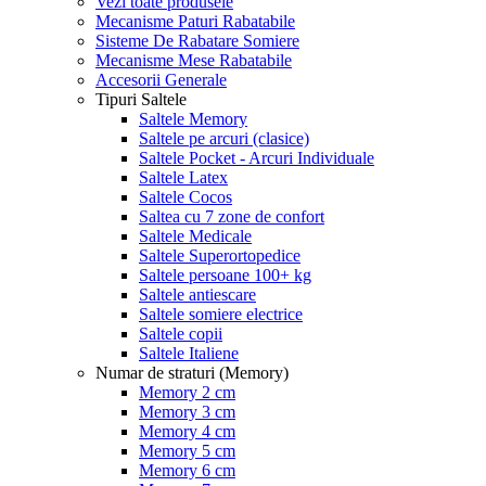
Vezi toate produsele
Mecanisme Paturi Rabatabile
Sisteme De Rabatare Somiere
Mecanisme Mese Rabatabile
Accesorii Generale
Tipuri Saltele
Saltele Memory
Saltele pe arcuri (clasice)
Saltele Pocket - Arcuri Individuale
Saltele Latex
Saltele Cocos
Saltea cu 7 zone de confort
Saltele Medicale
Saltele Superortopedice
Saltele persoane 100+ kg
Saltele antiescare
Saltele somiere electrice
Saltele copii
Saltele Italiene
Numar de straturi (Memory)
Memory 2 cm
Memory 3 cm
Memory 4 cm
Memory 5 cm
Memory 6 cm