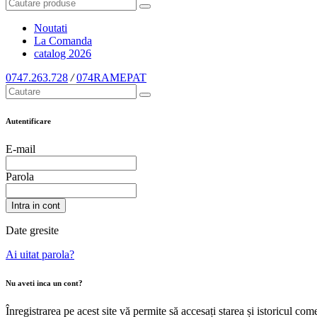
Noutati
La Comanda
catalog
2026
0747.263.728
/
074RAMEPAT
Autentificare
E-mail
Parola
Intra in cont
Date gresite
Ai uitat parola?
Nu aveti inca un cont?
Înregistrarea pe acest site vă permite să accesați starea și istoricul c