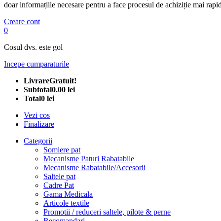
doar informațiile necesare pentru a face procesul de achiziție mai rapid
Creare cont
0
Cosul dvs. este gol
Incepe cumparaturile
Livrare
Gratuit!
Subtotal
0.00 lei
Total
0 lei
Vezi cos
Finalizare
Categorii
Somiere pat
Mecanisme Paturi Rabatabile
Mecanisme Rabatabile/Accesorii
Saltele pat
Cadre Pat
Gama Medicala
Articole textile
Promotii / reduceri saltele, pilote & perne
Recomandari