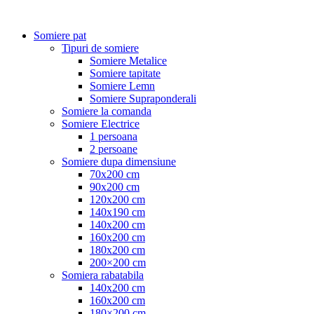
Somiere pat
Tipuri de somiere
Somiere Metalice
Somiere tapitate
Somiere Lemn
Somiere Supraponderali
Somiere la comanda
Somiere Electrice
1 persoana
2 persoane
Somiere dupa dimensiune
70x200 cm
90x200 cm
120x200 cm
140x190 cm
140x200 cm
160x200 cm
180x200 cm
200×200 cm
Somiera rabatabila
140x200 cm
160x200 cm
180×200 cm