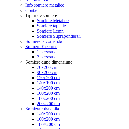
Info somiere metalice
Contact
Tipuri de somiere
Somiere Metalice
Somiere tapitate
Somiere Lemn
Somiere Supraponderali
Somiere la comanda
Somiere Electrice
1 persoana
2 persoane
Somiere dupa dimensiune
70x200 cm
90x200 cm
120x200 cm
140x190 cm
140x200 cm
160x200 cm
180x200 cm
200×200 cm
Somiera rabatabila
140x200 cm
160x200 cm
180×200 cm