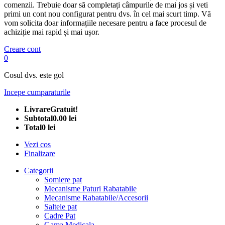
comenzii. Trebuie doar să completați câmpurile de mai jos și veti
primi un cont nou configurat pentru dvs. în cel mai scurt timp. Vă
vom solicita doar informațiile necesare pentru a face procesul de
achiziție mai rapid și mai ușor.
Creare cont
0
Cosul dvs. este gol
Incepe cumparaturile
Livrare
Gratuit!
Subtotal
0.00 lei
Total
0 lei
Vezi cos
Finalizare
Categorii
Somiere pat
Mecanisme Paturi Rabatabile
Mecanisme Rabatabile/Accesorii
Saltele pat
Cadre Pat
Gama Medicala