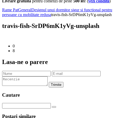
Livrare gratuita
pentru comenzi de peste
500 lei
! (
vezi conditii
)
Rame Pat
General
Designul unui dormitor sigur si functional pentru
persoane cu mobilitate redusa
travis-fish-SrDP6mK1yVg-unsplash
travis-fish-SrDP6mK1yVg-unsplash
0
8
Lasa-ne o parere
Trimite
Cautare
Postari similare