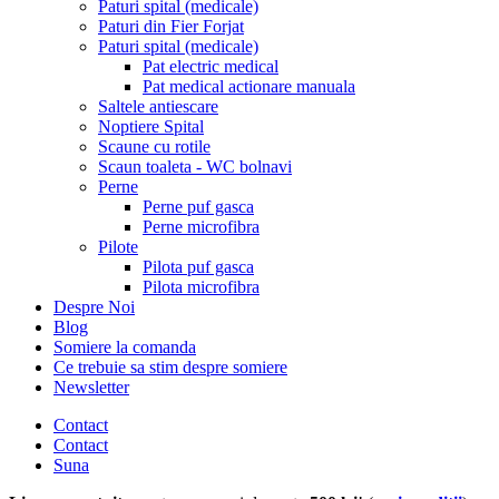
Paturi spital (medicale)
Paturi din Fier Forjat
Paturi spital (medicale)
Pat electric medical
Pat medical actionare manuala
Saltele antiescare
Noptiere Spital
Scaune cu rotile
Scaun toaleta - WC bolnavi
Perne
Perne puf gasca
Perne microfibra
Pilote
Pilota puf gasca
Pilota microfibra
Despre Noi
Blog
Somiere la comanda
Ce trebuie sa stim despre somiere
Newsletter
Contact
Contact
Suna