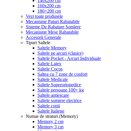
140x200 cm
160x200 cm
180×200 cm
Vezi toate produsele
Mecanisme Paturi Rabatabile
Sisteme De Rabatare Somiere
Mecanisme Mese Rabatabile
Accesorii Generale
Tipuri Saltele
Saltele Memory
Saltele pe arcuri (clasice)
Saltele Pocket - Arcuri Individuale
Saltele Latex
Saltele Cocos
Saltea cu 7 zone de confort
Saltele Medicale
Saltele Superortopedice
Saltele persoane 100+ kg
Saltele antiescare
Saltele somiere electrice
Saltele copii
Saltele Italiene
Numar de straturi (Memory)
Memory 2 cm
Memory 3 cm