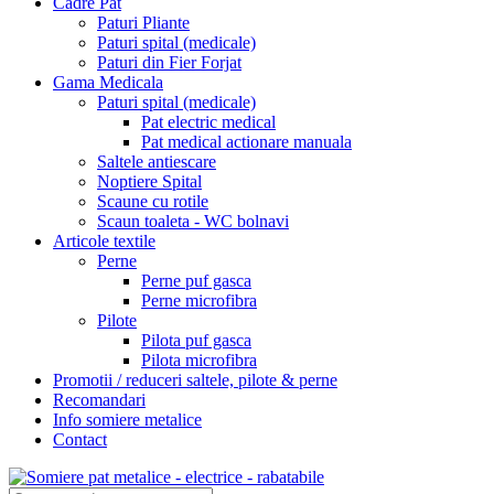
Cadre Pat
Paturi Pliante
Paturi spital (medicale)
Paturi din Fier Forjat
Gama Medicala
Paturi spital (medicale)
Pat electric medical
Pat medical actionare manuala
Saltele antiescare
Noptiere Spital
Scaune cu rotile
Scaun toaleta - WC bolnavi
Articole textile
Perne
Perne puf gasca
Perne microfibra
Pilote
Pilota puf gasca
Pilota microfibra
Promotii / reduceri saltele, pilote & perne
Recomandari
Info somiere metalice
Contact