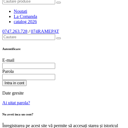
Noutati
La Comanda
catalog
2026
0747.263.728
/
074RAMEPAT
Autentificare
E-mail
Parola
Intra in cont
Date gresite
Ai uitat parola?
Nu aveti inca un cont?
Înregistrarea pe acest site vă permite să accesați starea și istoricul