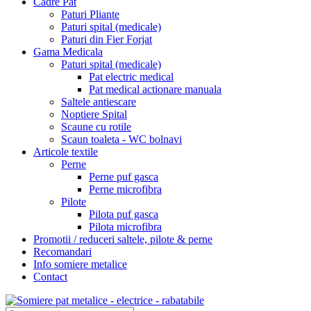
Cadre Pat
Paturi Pliante
Paturi spital (medicale)
Paturi din Fier Forjat
Gama Medicala
Paturi spital (medicale)
Pat electric medical
Pat medical actionare manuala
Saltele antiescare
Noptiere Spital
Scaune cu rotile
Scaun toaleta - WC bolnavi
Articole textile
Perne
Perne puf gasca
Perne microfibra
Pilote
Pilota puf gasca
Pilota microfibra
Promotii / reduceri saltele, pilote & perne
Recomandari
Info somiere metalice
Contact