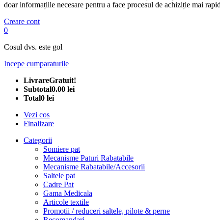
doar informațiile necesare pentru a face procesul de achiziție mai rapid
Creare cont
0
Cosul dvs. este gol
Incepe cumparaturile
Livrare
Gratuit!
Subtotal
0.00 lei
Total
0 lei
Vezi cos
Finalizare
Categorii
Somiere pat
Mecanisme Paturi Rabatabile
Mecanisme Rabatabile/Accesorii
Saltele pat
Cadre Pat
Gama Medicala
Articole textile
Promotii / reduceri saltele, pilote & perne
Recomandari