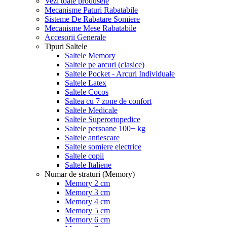
Vezi toate produsele
Mecanisme Paturi Rabatabile
Sisteme De Rabatare Somiere
Mecanisme Mese Rabatabile
Accesorii Generale
Tipuri Saltele
Saltele Memory
Saltele pe arcuri (clasice)
Saltele Pocket - Arcuri Individuale
Saltele Latex
Saltele Cocos
Saltea cu 7 zone de confort
Saltele Medicale
Saltele Superortopedice
Saltele persoane 100+ kg
Saltele antiescare
Saltele somiere electrice
Saltele copii
Saltele Italiene
Numar de straturi (Memory)
Memory 2 cm
Memory 3 cm
Memory 4 cm
Memory 5 cm
Memory 6 cm