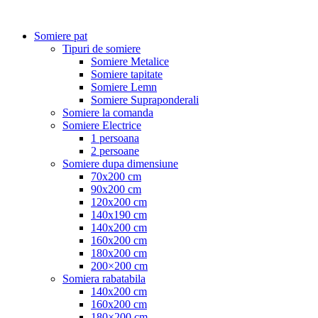
Somiere pat
Tipuri de somiere
Somiere Metalice
Somiere tapitate
Somiere Lemn
Somiere Supraponderali
Somiere la comanda
Somiere Electrice
1 persoana
2 persoane
Somiere dupa dimensiune
70x200 cm
90x200 cm
120x200 cm
140x190 cm
140x200 cm
160x200 cm
180x200 cm
200×200 cm
Somiera rabatabila
140x200 cm
160x200 cm
180×200 cm