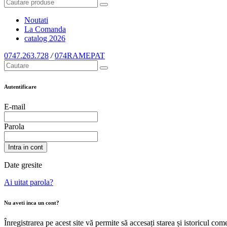
Noutati
La Comanda
catalog
2026
0747.263.728
/
074RAMEPAT
Autentificare
E-mail
Parola
Intra in cont
Date gresite
Ai uitat parola?
Nu aveti inca un cont?
Înregistrarea pe acest site vă permite să accesați starea și istoricul c