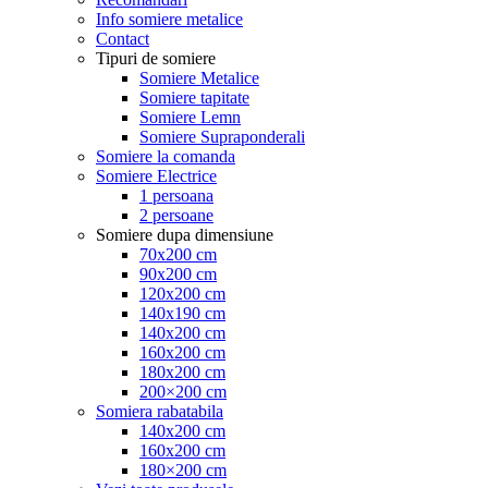
Info somiere metalice
Contact
Tipuri de somiere
Somiere Metalice
Somiere tapitate
Somiere Lemn
Somiere Supraponderali
Somiere la comanda
Somiere Electrice
1 persoana
2 persoane
Somiere dupa dimensiune
70x200 cm
90x200 cm
120x200 cm
140x190 cm
140x200 cm
160x200 cm
180x200 cm
200×200 cm
Somiera rabatabila
140x200 cm
160x200 cm
180×200 cm