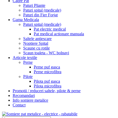
Cadre Pat
Paturi Pliante
Paturi spital (medicale)
Paturi din Fier Forjat
Gama Medicala
Paturi spital (medicale)
Pat electric medical
Pat medical actionare manuala
Saltele antiescare
Noptiere Spital
Scaune cu rotile
Scaun toaleta - WC bolnavi
Articole textile
Perne
Perne puf gasca
Perne microfibra
Pilote
Pilota puf gasca
Pilota microfibra
Promotii / reduceri saltele, pilote & perne
Recomandari
Info somiere metalice
Contact