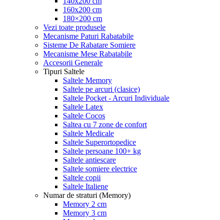
140x200 cm
160x200 cm
180×200 cm
Vezi toate produsele
Mecanisme Paturi Rabatabile
Sisteme De Rabatare Somiere
Mecanisme Mese Rabatabile
Accesorii Generale
Tipuri Saltele
Saltele Memory
Saltele pe arcuri (clasice)
Saltele Pocket - Arcuri Individuale
Saltele Latex
Saltele Cocos
Saltea cu 7 zone de confort
Saltele Medicale
Saltele Superortopedice
Saltele persoane 100+ kg
Saltele antiescare
Saltele somiere electrice
Saltele copii
Saltele Italiene
Numar de straturi (Memory)
Memory 2 cm
Memory 3 cm