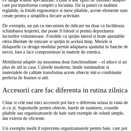
care pot transforma complet o locuinta. De la paturi cu inaltimi
reglabile, la fotolii ergonomice si mese pliabile, aceste elemente sunt
create pentru a simplifica fiecare activitate.
De exemplu, un pat cu mecanism de ridicare nu doar ca faciliteaza
schimbarea lenjeriei, dar poate fi folosit si pentru depozitarea
lucrurilor voluminoase. Fotoliile cu sprijin lateral si brate ajustabile
ofera libertate de miscare si sprijin in acelasi timp. Mesele si
dulapurile cu design modular permit adaptarea spatiului in functie de
nevoi, fara a face compromisuri in materie de estetica.
Mobilierul adaptiv nu inseamna doar functionalitate – el aduce si un
plus de stil in casa. Culorile moderne, liniile minimaliste si
materialele de calitate transforma aceste obiecte intr-o combinatie
perfecta de frumos si util.
Accesorii care fac diferenta in rutina zilnica
Chiar si cele mai mici accesorii pot face o diferenta uriasa in viata de
zi cu zi. Suporturile pentru obiecte, barele de sustinere, cosurile
pliabile sau organizatoarele de baie sunt exemple de solutii simple,
dar extrem de eficiente.
Un exemplu inedit il reprezinta organizatoarele pentru baie, care pot