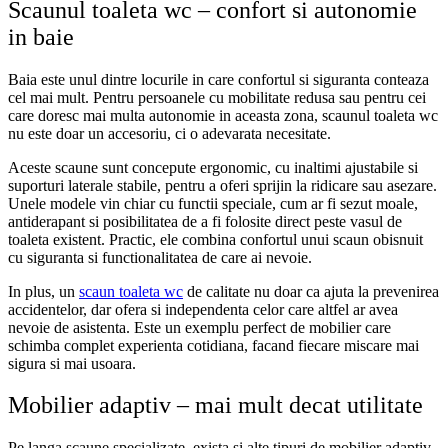
Scaunul toaleta wc – confort si autonomie
in baie
Baia este unul dintre locurile in care confortul si siguranta conteaza
cel mai mult. Pentru persoanele cu mobilitate redusa sau pentru cei
care doresc mai multa autonomie in aceasta zona, scaunul toaleta wc
nu este doar un accesoriu, ci o adevarata necesitate.
Aceste scaune sunt concepute ergonomic, cu inaltimi ajustabile si
suporturi laterale stabile, pentru a oferi sprijin la ridicare sau asezare.
Unele modele vin chiar cu functii speciale, cum ar fi sezut moale,
antiderapant si posibilitatea de a fi folosite direct peste vasul de
toaleta existent. Practic, ele combina confortul unui scaun obisnuit
cu siguranta si functionalitatea de care ai nevoie.
In plus, un
scaun toaleta wc
de calitate nu doar ca ajuta la prevenirea
accidentelor, dar ofera si independenta celor care altfel ar avea
nevoie de asistenta. Este un exemplu perfect de mobilier care
schimba complet experienta cotidiana, facand fiecare miscare mai
sigura si mai usoara.
Mobilier adaptiv – mai mult decat utilitate
Pe langa scaune specializate, exista si alte tipuri de mobilier adaptiv