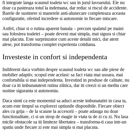
fi integrate langa scaunul toaleta wc sau in jurul lavoarului. Ele nu
doar ca pastreaza totul la indemana, dar reduc si riscul de accidente.
Barele de sustinere si manerele anti-alunecare completeaza aceasta
configuratie, oferind incredere si autonomie in fiecare miscare.
Astfel, chiar si o rutina aparent banala – precum spalatul pe maini
sau folosirea toaletei – poate deveni mai simpla, mai sigura si chiar
mai placuta. Este surprinzator cum aceste detalii mici, dar atent
alese, pot transforma complet experienta cotidiana.
Investeste in confort si independenta
Indiferent daca vorbim despre scaunul toaleta wc sau alte piese de
mobilier adaptiv, scopul este acelasi: sa faci viata mai usoara, mai
confortabila si mai independenta. Investind in produse de calitate, nu
doar ca iti imbunatatesti rutina zilnica, dar iti creezi si un mediu care
sustine siguranta si autonomia.
Daca simti ca este momentul sa aduci aceste imbunatatiri in casa ta,
acum este timpul sa explorezi optiunile disponibile. Fiecare obiect
ales cu grija – de la scaune la accesorii – poate adauga nu doar
functionalitate, ci si un strop de magie in viata ta de zi cu zi. Nu lasa
micile obstacole sa iti limiteze libertatea – transforma-ti casa intr-un
spatiu unde fiecare zi este mai simpla si mai placuta.