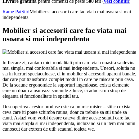
Livrare gratuita
pentru comenzi de peste
500 lei
! (
vezi conditii
)
Rame Pat
Stiri
Mobilier si accesorii care fac viata mai usoara si mai
independenta
Mobilier si accesorii care fac viata mai
usoara si mai independenta
In fiecare zi, cautam mici modalitati prin care viata noastra sa devina
mai simpla, mai confortabila si mai independenta. Uneori, solutia nu
sta in lucruri spectaculoase, ci in mobilier si accesorii aparent banale,
dar care pot transforma complet modul in care ne miscam prin casa.
De la scaune ergonomice la suporturi ingenioase, exista elemente
care nu doar ca usureaza sarcinile zilnice, ci aduc si un strop de
eleganta si functionalitate in spatiul tau.
Descoperirea acestor produse este ca un mic mister – stii ca exista
ceva care iti poate schimba rutina, doar ca trebuie sa stii unde sa
cauti. Astazi vom vorbi despre cateva dintre aceste solutii care fac
viata mai simpla si mai independenta, incluzand si un item mai putin
cunoscut dar extrem de util: scaunul toaleta wc.