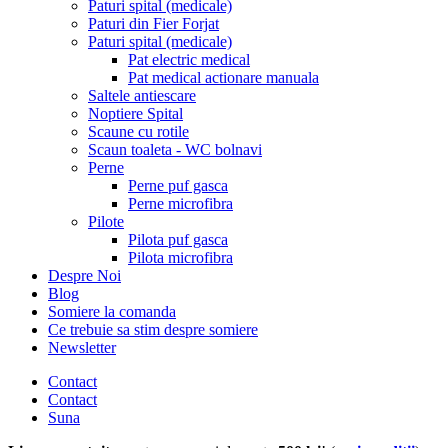
Paturi spital (medicale)
Paturi din Fier Forjat
Paturi spital (medicale)
Pat electric medical
Pat medical actionare manuala
Saltele antiescare
Noptiere Spital
Scaune cu rotile
Scaun toaleta - WC bolnavi
Perne
Perne puf gasca
Perne microfibra
Pilote
Pilota puf gasca
Pilota microfibra
Despre Noi
Blog
Somiere la comanda
Ce trebuie sa stim despre somiere
Newsletter
Contact
Contact
Suna