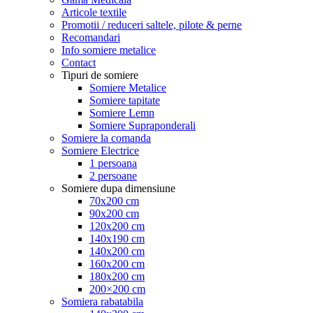
Articole textile
Promotii / reduceri saltele, pilote & perne
Recomandari
Info somiere metalice
Contact
Tipuri de somiere
Somiere Metalice
Somiere tapitate
Somiere Lemn
Somiere Supraponderali
Somiere la comanda
Somiere Electrice
1 persoana
2 persoane
Somiere dupa dimensiune
70x200 cm
90x200 cm
120x200 cm
140x190 cm
140x200 cm
160x200 cm
180x200 cm
200×200 cm
Somiera rabatabila