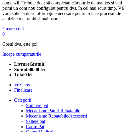
comenzii. Trebuie doar să completați câmpurile de mai jos și veti
primi un cont nou configurat pentru dvs. în cel mai scurt timp. Vă
vom solicita doar informațiile necesare pentru a face procesul de
achiziție mai rapid și mai ușor.
Creare cont
0
Cosul dvs. este gol
Incepe cumparaturile
Livrare
Gratuit!
Subtotal
0.00 lei
Total
0 lei
Vezi cos
Finalizare
Categorii
Somiere pat
Mecanisme Paturi Rabatabile
Mecanisme Rabatabile/Accesorii
Saltele pat
Cadre Pat
Gama Medicala