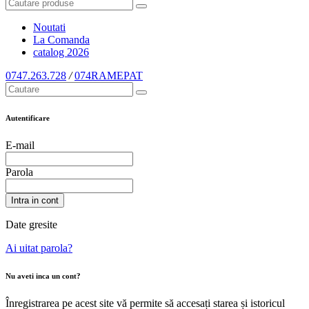
Noutati
La Comanda
catalog
2026
0747.263.728
/
074RAMEPAT
Autentificare
E-mail
Parola
Intra in cont
Date gresite
Ai uitat parola?
Nu aveti inca un cont?
Înregistrarea pe acest site vă permite să accesați starea și istoricul