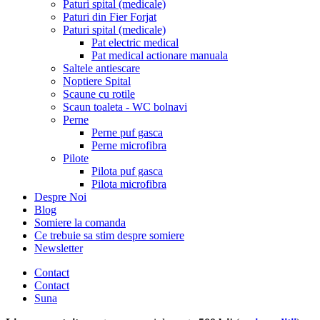
Paturi spital (medicale)
Paturi din Fier Forjat
Paturi spital (medicale)
Pat electric medical
Pat medical actionare manuala
Saltele antiescare
Noptiere Spital
Scaune cu rotile
Scaun toaleta - WC bolnavi
Perne
Perne puf gasca
Perne microfibra
Pilote
Pilota puf gasca
Pilota microfibra
Despre Noi
Blog
Somiere la comanda
Ce trebuie sa stim despre somiere
Newsletter
Contact
Contact
Suna