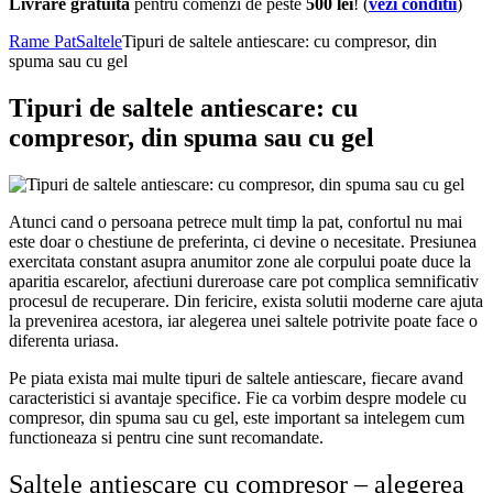
Livrare gratuita
pentru comenzi de peste
500 lei
! (
vezi conditii
)
Rame Pat
Saltele
Tipuri de saltele antiescare: cu compresor, din
spuma sau cu gel
Tipuri de saltele antiescare: cu
compresor, din spuma sau cu gel
Atunci cand o persoana petrece mult timp la pat, confortul nu mai
este doar o chestiune de preferinta, ci devine o necesitate. Presiunea
exercitata constant asupra anumitor zone ale corpului poate duce la
aparitia escarelor, afectiuni dureroase care pot complica semnificativ
procesul de recuperare. Din fericire, exista solutii moderne care ajuta
la prevenirea acestora, iar alegerea unei saltele potrivite poate face o
diferenta uriasa.
Pe piata exista mai multe tipuri de saltele antiescare, fiecare avand
caracteristici si avantaje specifice. Fie ca vorbim despre modele cu
compresor, din spuma sau cu gel, este important sa intelegem cum
functioneaza si pentru cine sunt recomandate.
Saltele antiescare cu compresor – alegerea