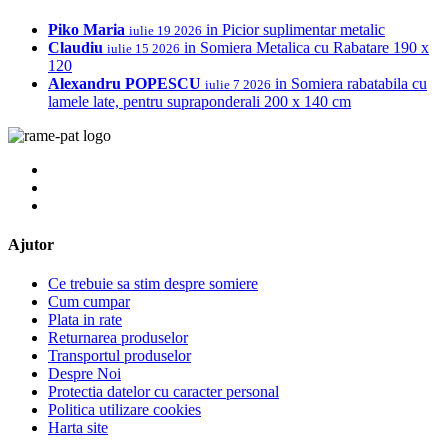
Piko Maria
in
Picior suplimentar metalic
iulie 19 2026
Claudiu
in
Somiera Metalica cu Rabatare 190 x
iulie 15 2026
120
Alexandru POPESCU
in
Somiera rabatabila cu
iulie 7 2026
lamele late, pentru supraponderali 200 x 140 cm
Ajutor
Ce trebuie sa stim despre somiere
Cum cumpar
Plata in rate
Returnarea produselor
Transportul produselor
Despre Noi
Protectia datelor cu caracter personal
Politica utilizare cookies
Harta site