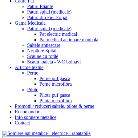
Cadre Pat
Paturi Pliante
Paturi spital (medicale)
Paturi din Fier Forjat
Gama Medicala
Paturi spital (medicale)
Pat electric medical
Pat medical actionare manuala
Saltele antiescare
Noptiere Spital
Scaune cu rotile
Scaun toaleta - WC bolnavi
Articole textile
Perne
Perne puf gasca
Perne microfibra
Pilote
Pilota puf gasca
Pilota microfibra
Promotii / reduceri saltele, pilote & perne
Recomandari
Info somiere metalice
Contact