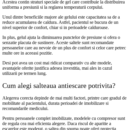
Acestea contin straturi speciale de gel care contribuie la distribuirea
uniforma a presiunii si la reglarea temperaturii corpului.
Unul dintre beneficiile majore ale gelului este capacitatea sa de a
reduce acumularea de caldura. Astfel, pacientul se bucura de un
nivel superior de confort, chiar si in perioadele calduroase.
In plus, gelul ajuta la diminuarea punctelor de presiune si ofera o
senzatie placuta de sustinere. Aceste saltele sunt recomandate
persoanelor care au nevoie de un plus de confort si celor care petrec
multe ore in aceeasi pozitie.
Desi pot avea un cost mai ridicat comparativ cu alte modele,
avantajele oferite justifica adesea investitia, mai ales in cazul
utilizarii pe termen lung.
Cum alegi salteaua antiescare potrivita?
Alegerea corecta depinde de mai multi factori, printre care gradul de
mobilitate al pacientului, durata perioadei de imobilizare si
recomandarile medicului.
Pentru persoanele complet imobilizate, modelele cu compresor sunt
de regula cea mai eficienta alegere. Daca riscul de aparitie a
escarelor este moderat, o saltea din spuma poate oferi protectia