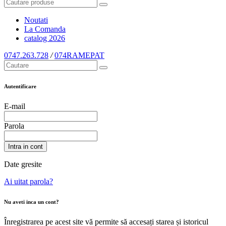
Noutati
La Comanda
catalog
2026
0747.263.728
/
074RAMEPAT
Autentificare
E-mail
Parola
Intra in cont
Date gresite
Ai uitat parola?
Nu aveti inca un cont?
Înregistrarea pe acest site vă permite să accesați starea și istoricul