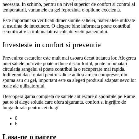
necesara. In schimb, pentru un nivel superior de confort si control al
temperaturii, variantele cu gel reprezinta o optiune excelenta.
Este important sa verificati dimensiunile saltelei, materialele utilizate
si usurinta de intretinere. O alegere bine informata poate contribui
semnificativ la imbunatatirea calitatii vietii pacientului.
Investeste in confort si preventie
Prevenirea escarelor este mult mai usoara decat tratarea lor. Alegerea
unei saltele potrivite poate reduce disconfortul, poate imbunatati
circulatia sangelui si poate contribui la o recuperare mai rapida.
Indiferent daca optati pentru saltele antiescare cu compresor, din
spuma sau cu gel, important este sa alegeti produsul adaptat nevoilor
reale ale utilizatorului.
Descopera gama completa de saltele antiescare disponibile pe Rame-
pat.ro si alege solutia care ofera siguranta, confort si ingrijire de
lunga durata pentru cei dragi.
0
6
Lasa-ne o parere