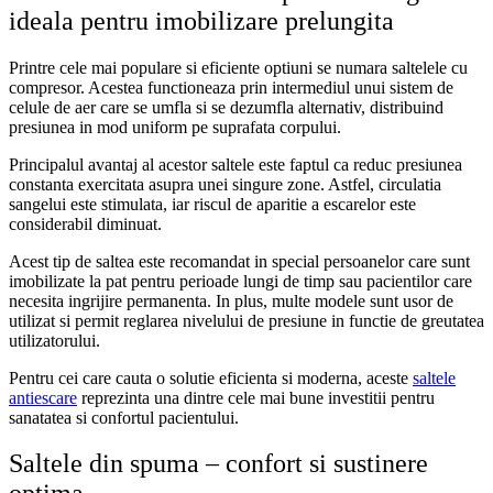
ideala pentru imobilizare prelungita
Printre cele mai populare si eficiente optiuni se numara saltelele cu
compresor. Acestea functioneaza prin intermediul unui sistem de
celule de aer care se umfla si se dezumfla alternativ, distribuind
presiunea in mod uniform pe suprafata corpului.
Principalul avantaj al acestor saltele este faptul ca reduc presiunea
constanta exercitata asupra unei singure zone. Astfel, circulatia
sangelui este stimulata, iar riscul de aparitie a escarelor este
considerabil diminuat.
Acest tip de saltea este recomandat in special persoanelor care sunt
imobilizate la pat pentru perioade lungi de timp sau pacientilor care
necesita ingrijire permanenta. In plus, multe modele sunt usor de
utilizat si permit reglarea nivelului de presiune in functie de greutatea
utilizatorului.
Pentru cei care cauta o solutie eficienta si moderna, aceste
saltele
antiescare
reprezinta una dintre cele mai bune investitii pentru
sanatatea si confortul pacientului.
Saltele din spuma – confort si sustinere