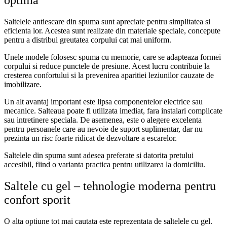
optima
Saltelele antiescare din spuma sunt apreciate pentru simplitatea si
eficienta lor. Acestea sunt realizate din materiale speciale, concepute
pentru a distribui greutatea corpului cat mai uniform.
Unele modele folosesc spuma cu memorie, care se adapteaza formei
corpului si reduce punctele de presiune. Acest lucru contribuie la
cresterea confortului si la prevenirea aparitiei leziunilor cauzate de
imobilizare.
Un alt avantaj important este lipsa componentelor electrice sau
mecanice. Salteaua poate fi utilizata imediat, fara instalari complicate
sau intretinere speciala. De asemenea, este o alegere excelenta
pentru persoanele care au nevoie de suport suplimentar, dar nu
prezinta un risc foarte ridicat de dezvoltare a escarelor.
Saltelele din spuma sunt adesea preferate si datorita pretului
accesibil, fiind o varianta practica pentru utilizarea la domiciliu.
Saltele cu gel – tehnologie moderna pentru
confort sporit
O alta optiune tot mai cautata este reprezentata de saltelele cu gel.