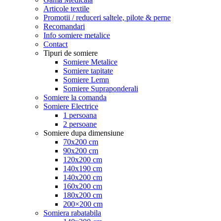
Articole textile
Promotii / reduceri saltele, pilote & perne
Recomandari
Info somiere metalice
Contact
Tipuri de somiere
Somiere Metalice
Somiere tapitate
Somiere Lemn
Somiere Supraponderali
Somiere la comanda
Somiere Electrice
1 persoana
2 persoane
Somiere dupa dimensiune
70x200 cm
90x200 cm
120x200 cm
140x190 cm
140x200 cm
160x200 cm
180x200 cm
200×200 cm
Somiera rabatabila