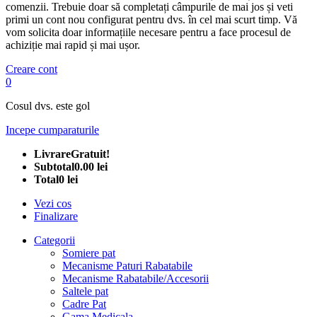
comenzii. Trebuie doar să completați câmpurile de mai jos și veti
primi un cont nou configurat pentru dvs. în cel mai scurt timp. Vă
vom solicita doar informațiile necesare pentru a face procesul de
achiziție mai rapid și mai ușor.
Creare cont
0
Cosul dvs. este gol
Incepe cumparaturile
Livrare
Gratuit!
Subtotal
0.00 lei
Total
0 lei
Vezi cos
Finalizare
Categorii
Somiere pat
Mecanisme Paturi Rabatabile
Mecanisme Rabatabile/Accesorii
Saltele pat
Cadre Pat
Gama Medicala