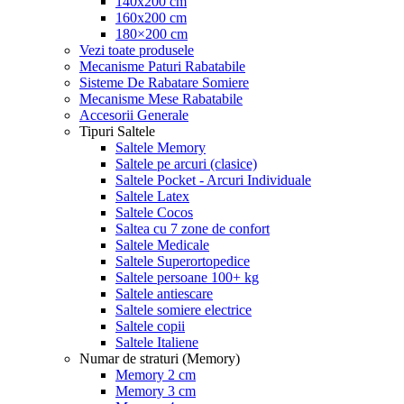
140x200 cm
160x200 cm
180×200 cm
Vezi toate produsele
Mecanisme Paturi Rabatabile
Sisteme De Rabatare Somiere
Mecanisme Mese Rabatabile
Accesorii Generale
Tipuri Saltele
Saltele Memory
Saltele pe arcuri (clasice)
Saltele Pocket - Arcuri Individuale
Saltele Latex
Saltele Cocos
Saltea cu 7 zone de confort
Saltele Medicale
Saltele Superortopedice
Saltele persoane 100+ kg
Saltele antiescare
Saltele somiere electrice
Saltele copii
Saltele Italiene
Numar de straturi (Memory)
Memory 2 cm
Memory 3 cm