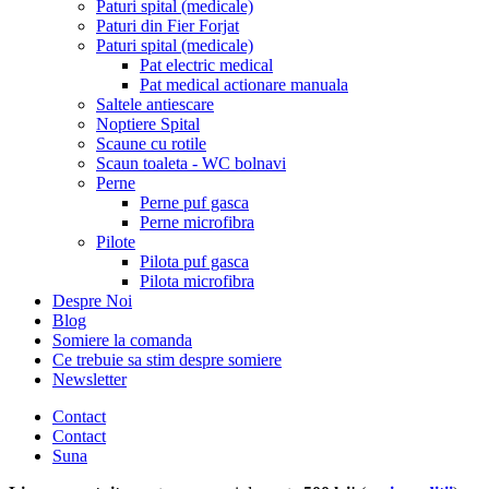
Paturi spital (medicale)
Paturi din Fier Forjat
Paturi spital (medicale)
Pat electric medical
Pat medical actionare manuala
Saltele antiescare
Noptiere Spital
Scaune cu rotile
Scaun toaleta - WC bolnavi
Perne
Perne puf gasca
Perne microfibra
Pilote
Pilota puf gasca
Pilota microfibra
Despre Noi
Blog
Somiere la comanda
Ce trebuie sa stim despre somiere
Newsletter
Contact
Contact
Suna