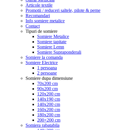
Articole textile
Promotii / reduceri saltele, pilote & perne
Recomandari
Info somiere metalice
Contact
Tipuri de somiere
Somiere Metalice
Somiere tapitate
Somiere Lemn
Somiere Supraponderali
Somiere la comanda
Somiere Electrice
1 persoana
2 persoane
Somiere dupa dimensiune
70x200 cm
90x200 cm
120x200 cm
140x190 cm
140x200 cm
160x200 cm
180x200 cm
200×200 cm
Somiera rabatabila