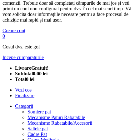
comenzii. Trebuie doar să completați câmpurile de mai jos și veti
primi un cont nou configurat pentru dvs. în cel mai scurt timp. Vă
vom solicita doar informațiile necesare pentru a face procesul de
achiziție mai rapid și mai ușor.
Creare cont
0
Cosul dvs. este gol
Incepe cumparaturile
Livrare
Gratuit!
Subtotal
0.00 lei
Total
0 lei
Vezi cos
Finalizare
Categorii
Somiere pat
Mecanisme Paturi Rabatabile
Mecanisme Rabatabile/Accesorii
Saltele pat
Cadre Pat
Gama Medicala