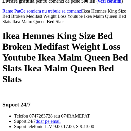
Livrare gratuita
pentru comenzi de peste
500 lei
! (
vezi conditii
)
Rame Pat
Ce somiera nu trebuie sa comanzi
Ikea Hemnes King Size
Bed Broken Medifast Weight Loss Youtube Ikea Malm Queen Bed
Slats Ikea Malm Queen Bed Slats
Ikea Hemnes King Size Bed
Broken Medifast Weight Loss
Youtube Ikea Malm Queen Bed
Slats Ikea Malm Queen Bed
Slats
Suport 24/7
Telefon
0747263728 sau 074RAMEPAT
Suport 24/7
doar pe email
Suport telefonic
L-V 9:00-17:00, S 9-13:00