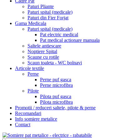
Cadre Pat
Paturi Pliante
Paturi spital (medicale)
Paturi din Fier Forjat
Gama Medicala
Paturi spital (medicale)
Pat electric medical
Pat medical actionare manuala
Saltele antiescare
Noptiere Spital
Scaune cu rotile
Scaun toaleta - WC bolnavi
Articole textile
Perne
Perne puf gasca
Perne microfibra
Pilote
Pilota puf gasca
Pilota microfibra
Promotii / reduceri saltele, pilote & perne
Recomandari
Info somiere metalice
Contact