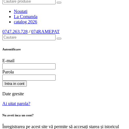
Noutati
La Comanda
catalog
2026
0747.263.728
/
074RAMEPAT
Autentificare
E-mail
Parola
Intra in cont
Date gresite
Ai uitat parola?
Nu aveti inca un cont?
Înregistrarea pe acest site vă permite să accesați starea și istoricul