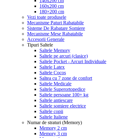
140x200 cm
160x200 cm
180×200 cm
Vezi toate produsele
Mecanisme Paturi Rabatabile
Sisteme De Rabatare Somiere
Mecanisme Mese Rabatabile
Accesorii Generale
Tipuri Saltele
Saltele Memory
Saltele pe arcuri (clasice)
Saltele Pocket - Arcuri Individuale
Saltele Latex
Saltele Cocos
Saltea cu 7 zone de confort
Saltele Medicale
Saltele Superortopedice
Saltele persoane 100+ kg
Saltele antiescare
Saltele somiere electrice
Saltele copii
Saltele Italiene
Numar de straturi (Memory)
Memory 2 cm
Memory 3 cm