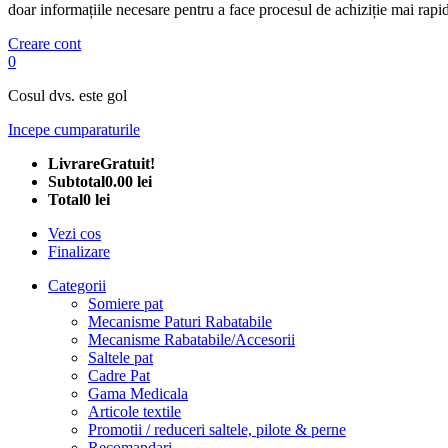
doar informațiile necesare pentru a face procesul de achiziție mai rapid
Creare cont
0
Cosul dvs. este gol
Incepe cumparaturile
Livrare
Gratuit!
Subtotal
0.00 lei
Total
0 lei
Vezi cos
Finalizare
Categorii
Somiere pat
Mecanisme Paturi Rabatabile
Mecanisme Rabatabile/Accesorii
Saltele pat
Cadre Pat
Gama Medicala
Articole textile
Promotii / reduceri saltele, pilote & perne
Recomandari