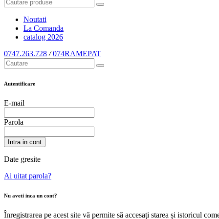
Noutati
La Comanda
catalog
2026
0747.263.728
/
074RAMEPAT
Autentificare
E-mail
Parola
Intra in cont
Date gresite
Ai uitat parola?
Nu aveti inca un cont?
Înregistrarea pe acest site vă permite să accesați starea și istoricul c