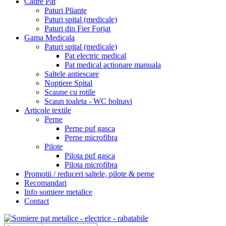
Cadre Pat
Paturi Pliante
Paturi spital (medicale)
Paturi din Fier Forjat
Gama Medicala
Paturi spital (medicale)
Pat electric medical
Pat medical actionare manuala
Saltele antiescare
Noptiere Spital
Scaune cu rotile
Scaun toaleta - WC bolnavi
Articole textile
Perne
Perne puf gasca
Perne microfibra
Pilote
Pilota puf gasca
Pilota microfibra
Promotii / reduceri saltele, pilote & perne
Recomandari
Info somiere metalice
Contact