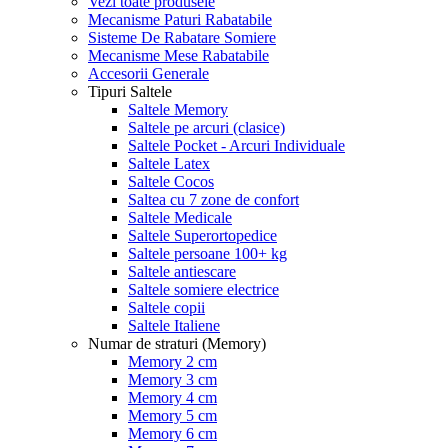
Vezi toate produsele
Mecanisme Paturi Rabatabile
Sisteme De Rabatare Somiere
Mecanisme Mese Rabatabile
Accesorii Generale
Tipuri Saltele
Saltele Memory
Saltele pe arcuri (clasice)
Saltele Pocket - Arcuri Individuale
Saltele Latex
Saltele Cocos
Saltea cu 7 zone de confort
Saltele Medicale
Saltele Superortopedice
Saltele persoane 100+ kg
Saltele antiescare
Saltele somiere electrice
Saltele copii
Saltele Italiene
Numar de straturi (Memory)
Memory 2 cm
Memory 3 cm
Memory 4 cm
Memory 5 cm
Memory 6 cm