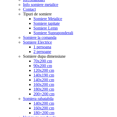
Info somiere metalice
Contact
Tipuri de somiere
Somiere Metalice
Somiere tapitate
Somiere Lemn
Somiere Supraponderali
Somiere la comanda
Somiere Electrice
1 persoana
2 persoane
Somiere dupa dimensiune
70x200 cm
90x200 cm
120x200 cm
140x190 cm
140x200 cm
160x200 cm
180x200 cm
200×200 cm
Somiera rabatabila
140x200 cm
160x200 cm
180×200 cm