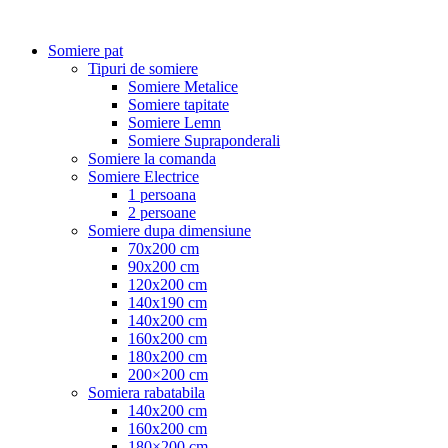
Somiere pat
Tipuri de somiere
Somiere Metalice
Somiere tapitate
Somiere Lemn
Somiere Supraponderali
Somiere la comanda
Somiere Electrice
1 persoana
2 persoane
Somiere dupa dimensiune
70x200 cm
90x200 cm
120x200 cm
140x190 cm
140x200 cm
160x200 cm
180x200 cm
200×200 cm
Somiera rabatabila
140x200 cm
160x200 cm
180×200 cm