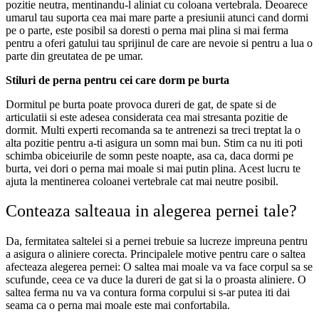
pozitie neutra, mentinandu-l aliniat cu coloana vertebrala. Deoarece
umarul tau suporta cea mai mare parte a presiunii atunci cand dormi
pe o parte, este posibil sa doresti o perna mai plina si mai ferma
pentru a oferi gatului tau sprijinul de care are nevoie si pentru a lua o
parte din greutatea de pe umar.
Stiluri de perna pentru cei care dorm pe burta
Dormitul pe burta poate provoca dureri de gat, de spate si de
articulatii si este adesea considerata cea mai stresanta pozitie de
dormit. Multi experti recomanda sa te antrenezi sa treci treptat la o
alta pozitie pentru a-ti asigura un somn mai bun. Stim ca nu iti poti
schimba obiceiurile de somn peste noapte, asa ca, daca dormi pe
burta, vei dori o perna mai moale si mai putin plina. Acest lucru te
ajuta la mentinerea coloanei vertebrale cat mai neutre posibil.
Conteaza salteaua in alegerea pernei tale?
Da, fermitatea saltelei si a pernei trebuie sa lucreze impreuna pentru
a asigura o aliniere corecta. Principalele motive pentru care o saltea
afecteaza alegerea pernei: O saltea mai moale va va face corpul sa se
scufunde, ceea ce va duce la dureri de gat si la o proasta aliniere. O
saltea ferma nu va va contura forma corpului si s-ar putea iti dai
seama ca o perna mai moale este mai confortabila.