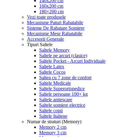
140x200 cm
160x200 cm
180×200 cm
Vezi toate produsele
Mecanisme Paturi Rabatabile
Sisteme De Rabatare Somiere
Mecanisme Mese Rabatabile
Accesorii Generale
Tipuri Saltele
Saltele Memory
Saltele pe arcuri (clasice)
Saltele Pocket - Arcuri Individuale
Saltele Latex
Saltele Cocos
Saltea cu 7 zone de confort
Saltele Medicale
Saltele Superortopedice
Saltele persoane 100+ kg
Saltele antiescare
Saltele somiere electrice
Saltele copii
Saltele Italiene
Numar de straturi (Memory)
Memory 2 cm
Memory 3 cm