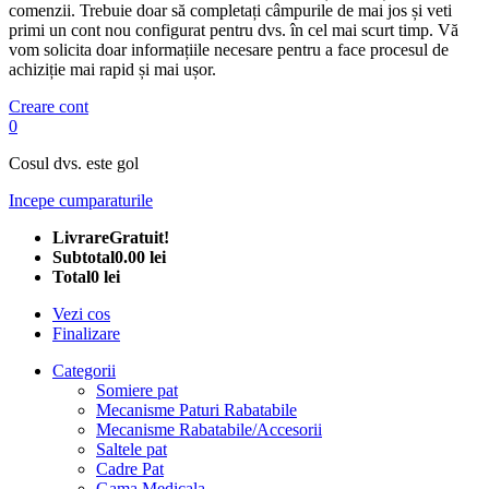
comenzii. Trebuie doar să completați câmpurile de mai jos și veti
primi un cont nou configurat pentru dvs. în cel mai scurt timp. Vă
vom solicita doar informațiile necesare pentru a face procesul de
achiziție mai rapid și mai ușor.
Creare cont
0
Cosul dvs. este gol
Incepe cumparaturile
Livrare
Gratuit!
Subtotal
0.00 lei
Total
0 lei
Vezi cos
Finalizare
Categorii
Somiere pat
Mecanisme Paturi Rabatabile
Mecanisme Rabatabile/Accesorii
Saltele pat
Cadre Pat
Gama Medicala