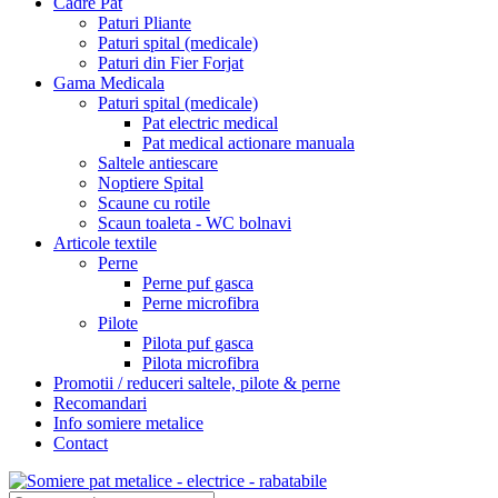
Cadre Pat
Paturi Pliante
Paturi spital (medicale)
Paturi din Fier Forjat
Gama Medicala
Paturi spital (medicale)
Pat electric medical
Pat medical actionare manuala
Saltele antiescare
Noptiere Spital
Scaune cu rotile
Scaun toaleta - WC bolnavi
Articole textile
Perne
Perne puf gasca
Perne microfibra
Pilote
Pilota puf gasca
Pilota microfibra
Promotii / reduceri saltele, pilote & perne
Recomandari
Info somiere metalice
Contact