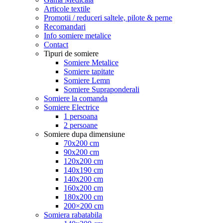
Articole textile
Promotii / reduceri saltele, pilote & perne
Recomandari
Info somiere metalice
Contact
Tipuri de somiere
Somiere Metalice
Somiere tapitate
Somiere Lemn
Somiere Supraponderali
Somiere la comanda
Somiere Electrice
1 persoana
2 persoane
Somiere dupa dimensiune
70x200 cm
90x200 cm
120x200 cm
140x190 cm
140x200 cm
160x200 cm
180x200 cm
200×200 cm
Somiera rabatabila