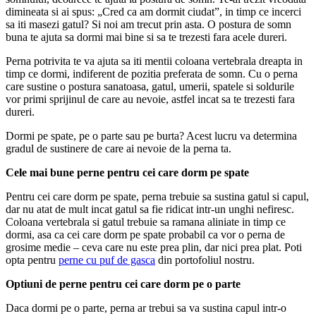
dimineata si ai spus: „Cred ca am dormit ciudat”, in timp ce incerci
sa iti masezi gatul? Si noi am trecut prin asta. O postura de somn
buna te ajuta sa dormi mai bine si sa te trezesti fara acele dureri.
Perna potrivita te va ajuta sa iti mentii coloana vertebrala dreapta in
timp ce dormi, indiferent de pozitia preferata de somn. Cu o perna
care sustine o postura sanatoasa, gatul, umerii, spatele si soldurile
vor primi sprijinul de care au nevoie, astfel incat sa te trezesti fara
dureri.
Dormi pe spate, pe o parte sau pe burta? Acest lucru va determina
gradul de sustinere de care ai nevoie de la perna ta.
Cele mai bune perne pentru cei care dorm pe spate
Pentru cei care dorm pe spate, perna trebuie sa sustina gatul si capul,
dar nu atat de mult incat gatul sa fie ridicat intr-un unghi nefiresc.
Coloana vertebrala si gatul trebuie sa ramana aliniate in timp ce
dormi, asa ca cei care dorm pe spate probabil ca vor o perna de
grosime medie – ceva care nu este prea plin, dar nici prea plat. Poti
opta pentru
perne cu puf de gasca
din portofoliul nostru.
Optiuni de perne pentru cei care dorm pe o parte
Daca dormi pe o parte, perna ar trebui sa va sustina capul intr-o