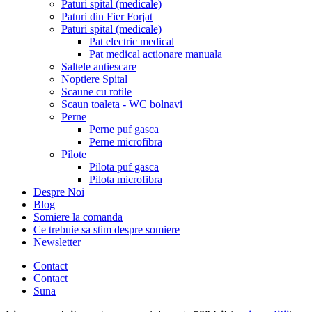
Paturi spital (medicale)
Paturi din Fier Forjat
Paturi spital (medicale)
Pat electric medical
Pat medical actionare manuala
Saltele antiescare
Noptiere Spital
Scaune cu rotile
Scaun toaleta - WC bolnavi
Perne
Perne puf gasca
Perne microfibra
Pilote
Pilota puf gasca
Pilota microfibra
Despre Noi
Blog
Somiere la comanda
Ce trebuie sa stim despre somiere
Newsletter
Contact
Contact
Suna