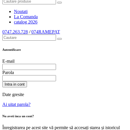
Noutati
La Comanda
catalog
2026
0747.263.728
/
074RAMEPAT
Autentificare
E-mail
Parola
Intra in cont
Date gresite
Ai uitat parola?
Nu aveti inca un cont?
Înregistrarea pe acest site vă permite să accesați starea și istoricul