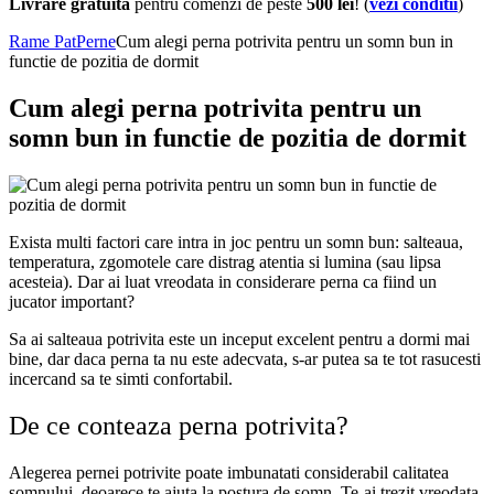
Livrare gratuita
pentru comenzi de peste
500 lei
! (
vezi conditii
)
Rame Pat
Perne
Cum alegi perna potrivita pentru un somn bun in
functie de pozitia de dormit
Cum alegi perna potrivita pentru un
somn bun in functie de pozitia de dormit
Exista multi factori care intra in joc pentru un somn bun: salteaua,
temperatura, zgomotele care distrag atentia si lumina (sau lipsa
acesteia). Dar ai luat vreodata in considerare perna ca fiind un
jucator important?
Sa ai salteaua potrivita este un inceput excelent pentru a dormi mai
bine, dar daca perna ta nu este adecvata, s-ar putea sa te tot rasucesti
incercand sa te simti confortabil.
De ce conteaza perna potrivita?
Alegerea pernei potrivite poate imbunatati considerabil calitatea
somnului, deoarece te ajuta la postura de somn. Te-ai trezit vreodata