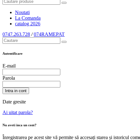
Noutati
La Comanda
catalog
2026
0747.263.728
/
074RAMEPAT
Autentificare
E-mail
Parola
Intra in cont
Date gresite
Ai uitat parola?
Nu aveti inca un cont?
Înregistrarea pe acest site vă permite să accesați starea și istoricul c