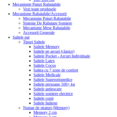
Mecanisme Paturi Rabatabile
Vezi toate produsele
Mecanisme Rabatabile/Accesorii
Mecanisme Paturi Rabatabile
Sisteme De Rabatare Somiere
Mecanisme Mese Rabatabile
Accesorii Generale
Saltele pat
Tipuri Saltele
Saltele Memory
Saltele pe arcuri (clasice)
Saltele Pocket - Arcuri Individuale
Saltele Latex
Saltele Cocos
Saltea cu 7 zone de confort
Saltele Medicale
Saltele Superortopedice
Saltele persoane 100+ kg
Saltele antiescare
Saltele somiere electrice
Saltele copii
Saltele Italiene
Numar de straturi (Memory)
Memory 2 cm