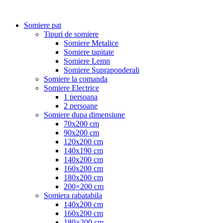
Somiere pat
Tipuri de somiere
Somiere Metalice
Somiere tapitate
Somiere Lemn
Somiere Supraponderali
Somiere la comanda
Somiere Electrice
1 persoana
2 persoane
Somiere dupa dimensiune
70x200 cm
90x200 cm
120x200 cm
140x190 cm
140x200 cm
160x200 cm
180x200 cm
200×200 cm
Somiera rabatabila
140x200 cm
160x200 cm
180×200 cm