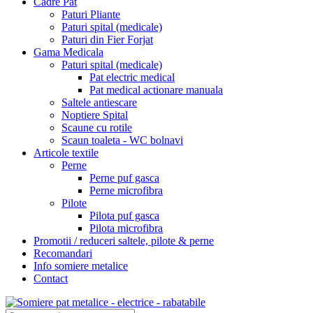
Cadre Pat
Paturi Pliante
Paturi spital (medicale)
Paturi din Fier Forjat
Gama Medicala
Paturi spital (medicale)
Pat electric medical
Pat medical actionare manuala
Saltele antiescare
Noptiere Spital
Scaune cu rotile
Scaun toaleta - WC bolnavi
Articole textile
Perne
Perne puf gasca
Perne microfibra
Pilote
Pilota puf gasca
Pilota microfibra
Promotii / reduceri saltele, pilote & perne
Recomandari
Info somiere metalice
Contact