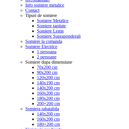
Info somiere metalice
Contact
Tipuri de somiere
Somiere Metalice
Somiere tapitate
Somiere Lemn
Somiere Supraponderali
Somiere la comanda
Somiere Electrice
1 persoana
2 persoane
Somiere dupa dimensiune
70x200 cm
90x200 cm
120x200 cm
140x190 cm
140x200 cm
160x200 cm
180x200 cm
200×200 cm
Somiera rabatabila
140x200 cm
160x200 cm
180×200 cm