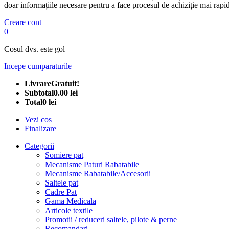
doar informațiile necesare pentru a face procesul de achiziție mai rapid
Creare cont
0
Cosul dvs. este gol
Incepe cumparaturile
Livrare
Gratuit!
Subtotal
0.00 lei
Total
0 lei
Vezi cos
Finalizare
Categorii
Somiere pat
Mecanisme Paturi Rabatabile
Mecanisme Rabatabile/Accesorii
Saltele pat
Cadre Pat
Gama Medicala
Articole textile
Promotii / reduceri saltele, pilote & perne
Recomandari