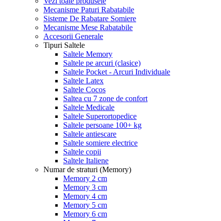
Vezi toate produsele
Mecanisme Paturi Rabatabile
Sisteme De Rabatare Somiere
Mecanisme Mese Rabatabile
Accesorii Generale
Tipuri Saltele
Saltele Memory
Saltele pe arcuri (clasice)
Saltele Pocket - Arcuri Individuale
Saltele Latex
Saltele Cocos
Saltea cu 7 zone de confort
Saltele Medicale
Saltele Superortopedice
Saltele persoane 100+ kg
Saltele antiescare
Saltele somiere electrice
Saltele copii
Saltele Italiene
Numar de straturi (Memory)
Memory 2 cm
Memory 3 cm
Memory 4 cm
Memory 5 cm
Memory 6 cm