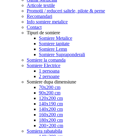
Articole textile
Promotii / reduceri saltele, pilote & perne
Recomandari
Info somiere metalice
Contact
Tipuri de somiere
Somiere Metalice
Somiere tapitate
Somiere Lemn
Somiere Supraponderali
Somiere la comanda
Somiere Electrice
1 persoana
2 persoane
Somiere dupa dimensiune
70x200 cm
90x200 cm
120x200 cm
140x190 cm
140x200 cm
160x200 cm
180x200 cm
200×200 cm
Somiera rabatabila