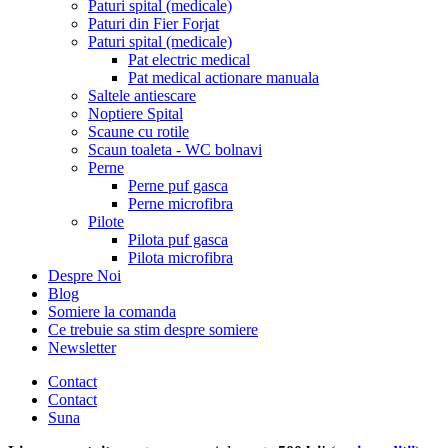
Paturi spital (medicale)
Paturi din Fier Forjat
Paturi spital (medicale)
Pat electric medical
Pat medical actionare manuala
Saltele antiescare
Noptiere Spital
Scaune cu rotile
Scaun toaleta - WC bolnavi
Perne
Perne puf gasca
Perne microfibra
Pilote
Pilota puf gasca
Pilota microfibra
Despre Noi
Blog
Somiere la comanda
Ce trebuie sa stim despre somiere
Newsletter
Contact
Contact
Suna