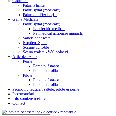
Cadre Pat
Paturi Pliante
Paturi spital (medicale)
Paturi din Fier Forjat
Gama Medicala
Paturi spital (medicale)
Pat electric medical
Pat medical actionare manuala
Saltele antiescare
Noptiere Spital
Scaune cu rotile
Scaun toaleta - WC bolnavi
Articole textile
Perne
Perne puf gasca
Perne microfibra
Pilote
Pilota puf gasca
Pilota microfibra
Promotii / reduceri saltele, pilote & perne
Recomandari
Info somiere metalice
Contact