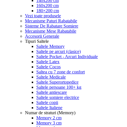
140x200 cm
160x200 cm
180×200 cm
Vezi toate produsele
Mecanisme Paturi Rabatabile
Sisteme De Rabatare Somiere
Mecanisme Mese Rabatabile
Accesorii Generale
Tipuri Saltele
Saltele Memory
Saltele pe arcuri (clasice)
Saltele Pocket - Arcuri Individuale
Saltele Latex
Saltele Cocos
Saltea cu 7 zone de confort
Saltele Medicale
Saltele Superortopedice
Saltele persoane 100+ kg
Saltele antiescare
Saltele somiere electrice
Saltele copii
Saltele Italiene
Numar de straturi (Memory)
Memory 2 cm
Memory 3 cm