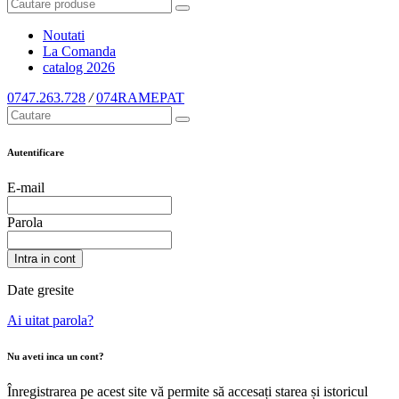
Noutati
La Comanda
catalog
2026
0747.263.728
/
074RAMEPAT
Autentificare
E-mail
Parola
Intra in cont
Date gresite
Ai uitat parola?
Nu aveti inca un cont?
Înregistrarea pe acest site vă permite să accesați starea și istoricul