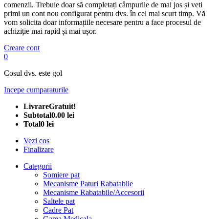
comenzii. Trebuie doar să completați câmpurile de mai jos și veti
primi un cont nou configurat pentru dvs. în cel mai scurt timp. Vă
vom solicita doar informațiile necesare pentru a face procesul de
achiziție mai rapid și mai ușor.
Creare cont
0
Cosul dvs. este gol
Incepe cumparaturile
Livrare
Gratuit!
Subtotal
0.00 lei
Total
0 lei
Vezi cos
Finalizare
Categorii
Somiere pat
Mecanisme Paturi Rabatabile
Mecanisme Rabatabile/Accesorii
Saltele pat
Cadre Pat
Gama Medicala