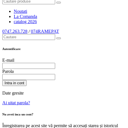
Noutati
La Comanda
catalog
2026
0747.263.728
/
074RAMEPAT
Autentificare
E-mail
Parola
Intra in cont
Date gresite
Ai uitat parola?
Nu aveti inca un cont?
Înregistrarea pe acest site vă permite să accesați starea și istoricul