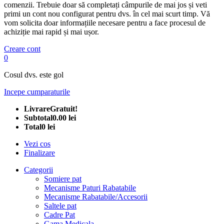
comenzii. Trebuie doar să completați câmpurile de mai jos și veti
primi un cont nou configurat pentru dvs. în cel mai scurt timp. Vă
vom solicita doar informațiile necesare pentru a face procesul de
achiziție mai rapid și mai ușor.
Creare cont
0
Cosul dvs. este gol
Incepe cumparaturile
Livrare
Gratuit!
Subtotal
0.00 lei
Total
0 lei
Vezi cos
Finalizare
Categorii
Somiere pat
Mecanisme Paturi Rabatabile
Mecanisme Rabatabile/Accesorii
Saltele pat
Cadre Pat
Gama Medicala