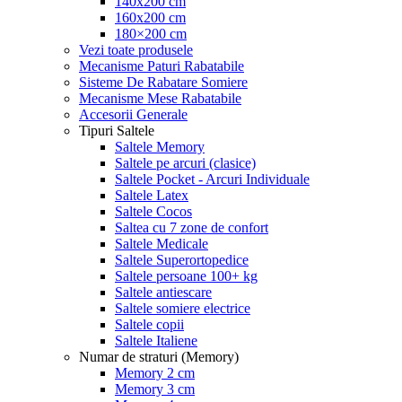
140x200 cm
160x200 cm
180×200 cm
Vezi toate produsele
Mecanisme Paturi Rabatabile
Sisteme De Rabatare Somiere
Mecanisme Mese Rabatabile
Accesorii Generale
Tipuri Saltele
Saltele Memory
Saltele pe arcuri (clasice)
Saltele Pocket - Arcuri Individuale
Saltele Latex
Saltele Cocos
Saltea cu 7 zone de confort
Saltele Medicale
Saltele Superortopedice
Saltele persoane 100+ kg
Saltele antiescare
Saltele somiere electrice
Saltele copii
Saltele Italiene
Numar de straturi (Memory)
Memory 2 cm
Memory 3 cm