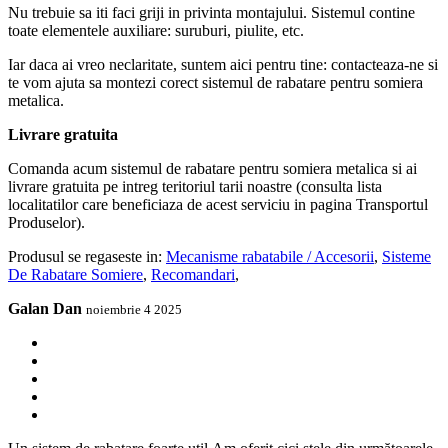
Nu trebuie sa iti faci griji in privinta montajului. Sistemul contine
toate elementele auxiliare: suruburi, piulite, etc.
Iar daca ai vreo neclaritate, suntem aici pentru tine: contacteaza-ne si
te vom ajuta sa montezi corect sistemul de rabatare pentru somiera
metalica.
Livrare gratuita
Comanda acum sistemul de rabatare pentru somiera metalica si ai
livrare gratuita pe intreg teritoriul tarii noastre (consulta lista
localitatilor care beneficiaza de acest serviciu in pagina Transportul
Produselor).
Produsul se regaseste in:
Mecanisme rabatabile / Accesorii
,
Sisteme
De Rabatare Somiere
,
Recomandari
,
Galan Dan
noiembrie 4 2025