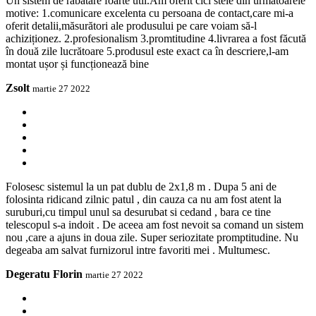
Un sistem de rabatare foarte util.Am oferit cici stele din următoarele
motive: 1.comunicare excelenta cu persoana de contact,care mi-a
oferit detalii,măsurători ale produsului pe care voiam să-l
achiziționez. 2.profesionalism 3.promtitudine 4.livrarea a fost făcută
în două zile lucrătoare 5.produsul este exact ca în descriere,l-am
montat ușor și funcționează bine
Zsolt
martie 27 2022
Folosesc sistemul la un pat dublu de 2x1,8 m . Dupa 5 ani de
folosinta ridicand zilnic patul , din cauza ca nu am fost atent la
suruburi,cu timpul unul sa desurubat si cedand , bara ce tine
telescopul s-a indoit . De aceea am fost nevoit sa comand un sistem
nou ,care a ajuns in doua zile. Super seriozitate promptitudine. Nu
degeaba am salvat furnizorul intre favoriti mei . Multumesc.
Degeratu Florin
martie 27 2022