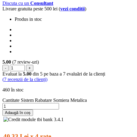
Discuta cu un
Consultant
Livrare gratuita peste 500 lei (
vezi conditii
)
Produs in stoc
5.00
(7 review-uri)
-
+
Evaluat la
5.00
din 5 pe baza a
7
evaluări de la clienți
(
7
recenzii de la clienți)
460 în stoc
Cantitate Sistem Rabatare Somiera Metalica
Adaugă în coș
40.33 Lei x 4 rate