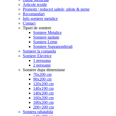
Articole textile
Promotii / reduceri saltele, pilote & perne
Recomandari
Info somiere metalice
Contact
Tipuri de somiere
Somiere Metalice
Somiere tapitate
Somiere Lemn
Somiere Supraponderali
Somiere la comanda
Somiere Electrice
1 persoana
2 persoane
Somiere dupa dimensiune
70x200 cm
90x200 cm
120x200 cm
140x190 cm
140x200 cm
160x200 cm
180x200 cm
200×200 cm
Somiera rabatabila