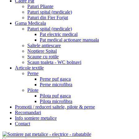
Cadre Pat
Paturi Pliante
Paturi spital (medicale)
Paturi din Fier Forjat
Gama Medicala
Paturi spital (medicale)
Pat electric medical
Pat medical actionare manuala
Saltele antiescare
Noptiere Spital
Scaune cu rotile
Scaun toaleta - WC bolnavi
Articole textile
Perne
Perne puf gasca
Perne microfibra
Pilote
Pilota puf gasca
Pilota microfibra
Promotii / reduceri saltele, pilote & perne
Recomandari
Info somiere metalice
Contact