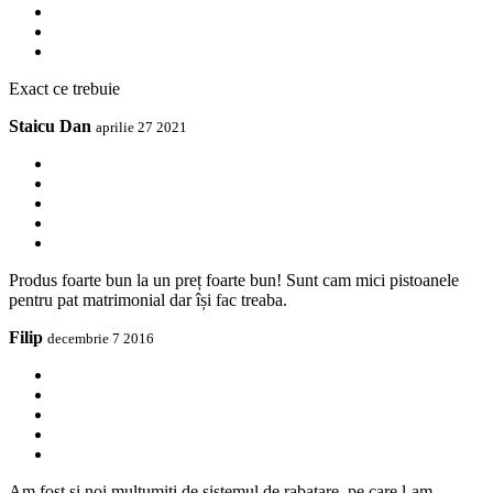
Exact ce trebuie
Staicu Dan
aprilie 27 2021
Produs foarte bun la un preț foarte bun! Sunt cam mici pistoanele
pentru pat matrimonial dar își fac treaba.
Filip
decembrie 7 2016
Am fost si noi multumiti de sistemul de rabatare, pe care l-am