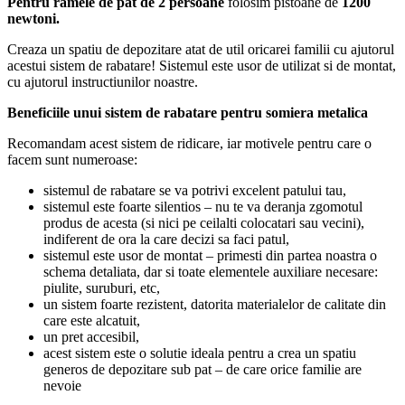
Pentru ramele de pat de 2 persoane
folosim pistoane de
1200
newtoni.
Creaza un spatiu de depozitare atat de util oricarei familii cu ajutorul
acestui sistem de rabatare! Sistemul este usor de utilizat si de montat,
cu ajutorul instructiunilor noastre.
Beneficiile unui sistem de rabatare pentru somiera metalica
Recomandam acest sistem de ridicare, iar motivele pentru care o
facem sunt numeroase:
sistemul de rabatare se va potrivi excelent patului tau,
sistemul este foarte silentios – nu te va deranja zgomotul
produs de acesta (si nici pe ceilalti colocatari sau vecini),
indiferent de ora la care decizi sa faci patul,
sistemul este usor de montat – primesti din partea noastra o
schema detaliata, dar si toate elementele auxiliare necesare:
piulite, suruburi, etc,
un sistem foarte rezistent, datorita materialelor de calitate din
care este alcatuit,
un pret accesibil,
acest sistem este o solutie ideala pentru a crea un spatiu
generos de depozitare sub pat – de care orice familie are
nevoie