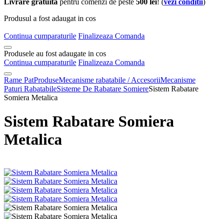
Livrare gratuita
pentru comenzi de peste
500 lei
! (
vezi conditii
)
Produsul a fost adaugat in cos
Continua cumparaturile
Finalizeaza Comanda
Produsele au fost adaugate in cos
Continua cumparaturile
Finalizeaza Comanda
Rame Pat
Produse
Mecanisme rabatabile / Accesorii
Mecanisme
Paturi Rabatabile
Sisteme De Rabatare Somiere
Sistem Rabatare
Somiera Metalica
Sistem Rabatare Somiera
Metalica