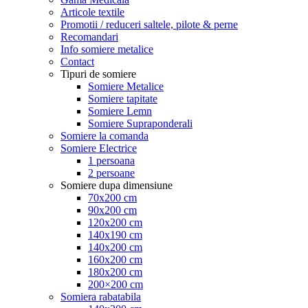
Articole textile
Promotii / reduceri saltele, pilote & perne
Recomandari
Info somiere metalice
Contact
Tipuri de somiere
Somiere Metalice
Somiere tapitate
Somiere Lemn
Somiere Supraponderali
Somiere la comanda
Somiere Electrice
1 persoana
2 persoane
Somiere dupa dimensiune
70x200 cm
90x200 cm
120x200 cm
140x190 cm
140x200 cm
160x200 cm
180x200 cm
200×200 cm
Somiera rabatabila