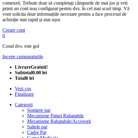
comenzii. Trebuie doar să completați câmpurile de mai jos și veti
primi un cont nou configurat pentru dvs. în cel mai scurt timp. Vă
vom solicita doar informațiile necesare pentru a face procesul de
achiziție mai rapid și mai ușor.
Creare cont
0
Cosul dvs. este gol
Incepe cumparaturile
Livrare
Gratuit!
Subtotal
0.00 lei
Total
0 lei
Vezi cos
Finalizare
Categorii
Somiere pat
Mecanisme Paturi Rabatabile
Mecanisme Rabatabile/Accesorii
Saltele pat
Cadre Pat
Gama Medicala