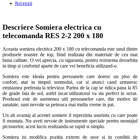
Recenzii
Descriere Somiera electrica cu
telecomanda RES 2-2 200 x 180
Aceasta somiera electrica 200 x 180 cu telecomanda este unul dintre
produsele noastre de top, fiind realizata din materiale de cea mai
buna calitate. O vei aprecia, cu siguranta, pentru rezistenta deosebita
in timp si confortul aparte de care vei beneficia utilizand-o.
Somiera este ideala pentru persoanele care doresc un plus de
confort, atat in timpul somnului, cat si atunci cand urmaresc
emisiunea preferata la televizor. Partea de la cap se ridica pana la 85
de grade fata de sol, astfel incat utilizatorul va sta perfect in sezut.
Produsul este de asemenea util persoanelor care, din motive de
sanatate, sunt nevoite sa petreaca mai multa vreme in pat.
Un alt avantaj al acestei somiere il reprezinta usurinta cu care poate
fi montata. Nu aveti nevoie de instrumente speciale pentru montajul
picioarelor, acest lucru realizandu-se rapid si simplu.
Somiera isi modifica pozitia extrem de usor si in conditii de