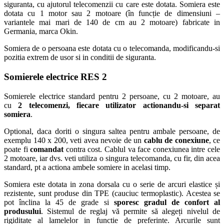
siguranta, cu ajutorul telecomenzii cu care este dotata. Somiera este
dotata cu 1 motor sau 2 motoare (în funcție de dimensiuni –
variantele mai mari de 140 de cm au 2 motoare) fabricate in
Germania, marca Okin.
Somiera de o persoana este dotata cu o telecomanda, modificandu-si
pozitia extrem de usor si in conditii de siguranta.
Somierele electrice RES 2
Somierele electrice standard pentru 2 persoane, cu 2 motoare, au
cu
2 telecomenzi, fiecare utilizator actionandu-si separat
somiera
.
Optional, daca doriti o singura saltea pentru ambale persoane, de
exemplu 140 x 200, veti avea nevoie de un
cablu de conexiune
, ce
poate fi
comandat
contra cost. Cablul va face conexiunea intre cele
2 motoare, iar dvs. veti utiliza o singura telecomanda, cu fir, din acea
standard, pt a actiona ambele somiere in acelasi timp.
Somiera este dotata in zona dorsala cu o serie de arcuri elastice și
rezistente, sunt produse din TPE (cauciuc termoplastic). Acestea se
pot înclina la 45 de grade si
sporesc gradul de confort al
produsului
. Sistemul de reglaj vă permite să alegeți nivelul de
rigiditate al lamelelor in functie de preferinte. Arcurile sunt