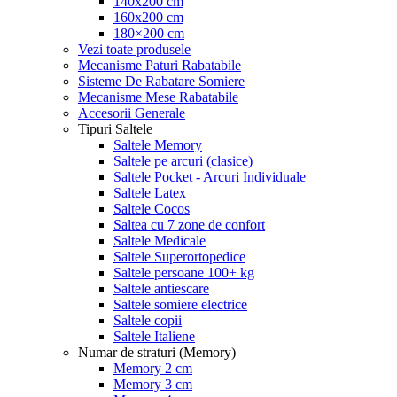
140x200 cm
160x200 cm
180×200 cm
Vezi toate produsele
Mecanisme Paturi Rabatabile
Sisteme De Rabatare Somiere
Mecanisme Mese Rabatabile
Accesorii Generale
Tipuri Saltele
Saltele Memory
Saltele pe arcuri (clasice)
Saltele Pocket - Arcuri Individuale
Saltele Latex
Saltele Cocos
Saltea cu 7 zone de confort
Saltele Medicale
Saltele Superortopedice
Saltele persoane 100+ kg
Saltele antiescare
Saltele somiere electrice
Saltele copii
Saltele Italiene
Numar de straturi (Memory)
Memory 2 cm
Memory 3 cm