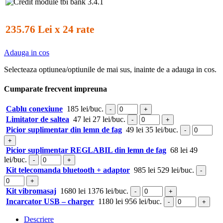
235.76 Lei x 24 rate
Adauga in cos
Selecteaza optiunea/optiunile de mai sus, inainte de a adauga in cos.
Cumparate frecvent impreuna
Cablu conexiune
185 lei/buc.
-
+
Limitator de saltea
47 lei
27 lei/buc.
-
+
Picior suplimentar din lemn de fag
49 lei
35 lei/buc.
-
+
Picior suplimentar REGLABIL din lemn de fag
68 lei
49
lei/buc.
-
+
Kit telecomanda bluetooth + adaptor
985 lei
529 lei/buc.
-
+
Kit vibromasaj
1680 lei
1376 lei/buc.
-
+
Incarcator USB – charger
1180 lei
956 lei/buc.
-
+
Descriere