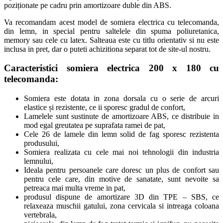
poziționate pe cadru prin amortizoare duble din ABS.
Va recomandam acest model de somiera electrica cu telecomanda,
din lemn, in special pentru saltelele din spuma poliuretanica,
memory sau cele cu latex. Salteaua este cu titlu orientativ si nu este
inclusa in pret, dar o puteti achizitiona separat tot de site-ul nostru.
Caracteristici somiera electrica 200 x 180 cu
telecomanda
:
Somiera este dotata in zona dorsala cu o serie de arcuri
elastice și rezistente, ce ii sporesc gradul de confort,
Lamelele sunt sustinute de amortizoare ABS, ce distribuie in
mod egal greutatea pe suprafata ramei de pat,
Cele 26 de lamele din lemn solid de fag sporesc rezistenta
produsului,
Somiera realizata cu cele mai noi tehnologii din industria
lemnului,
Ideala pentru persoanele care doresc un plus de confort sau
pentru cele care, din motive de sanatate, sunt nevoite sa
petreaca mai multa vreme in pat,
produsul dispune de amortizare 3D din TPE – SBS, ce
relaxeaza muschii gatului, zona cervicala si intreaga coloana
vertebrala,