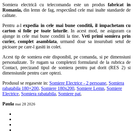
Somiera electrică cu telecomanda este un produs
fabricat in
Romania,
din lemn de fag, respectând cele mai inalte standarde de
calitate.
Pentru a-l
expedia in cele mai bune conditii, il impachetam cu
carton si folie pe toate laturile
. In acest mod, ne asiguram ca
ajunge in cele mai bune conditii la tine.
Veti primi somiera prin
curier, complet asamblata
, urmand doar sa insurubati setul de
picioare pe care-l gasiti in colet.
Acest tip de somiera este disponibil, pe comanda, si pe dimensiuni
personalizate. Te rugam sa completezi formularul de la rubrica de
Contact, precizand tipul de somiera pentru pat dorit (RES 2) si
dimensiunile pentru care optezi.
Produsul se regaseste in:
Somiere Electrice - 2 persoane
,
Somiera
rabatabila 180×200
,
Somiere 180x200
,
Somiere Lemn
,
Somiere
Electrice
,
Somiera rabatabila
,
Somiere pat
,
Paula
mai 28 2026