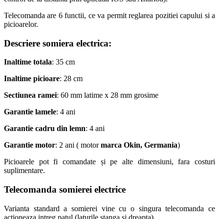
Telecomanda are 6 functii, ce va permit reglarea pozitiei capului si a
picioarelor.
Descriere somiera electrica:
Inaltime totala
: 35 cm
Inaltime picioare
: 28 cm
Sectiunea ramei
: 60 mm latime x 28 mm grosime
Garantie lamele
: 4 ani
Garantie cadru din lemn
: 4 ani
Garantie motor
: 2 ani ( motor
marca Okin, Germania
)
Picioarele pot fi comandate și pe alte dimensiuni, fara costuri
suplimentare.
Telecomanda somierei electrice
Varianta standard a somierei vine cu o singura telecomanda ce
actioneaza intreg patul (laturile stanga si dreapta).