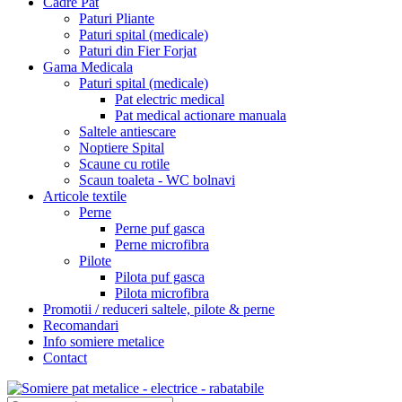
Cadre Pat
Paturi Pliante
Paturi spital (medicale)
Paturi din Fier Forjat
Gama Medicala
Paturi spital (medicale)
Pat electric medical
Pat medical actionare manuala
Saltele antiescare
Noptiere Spital
Scaune cu rotile
Scaun toaleta - WC bolnavi
Articole textile
Perne
Perne puf gasca
Perne microfibra
Pilote
Pilota puf gasca
Pilota microfibra
Promotii / reduceri saltele, pilote & perne
Recomandari
Info somiere metalice
Contact