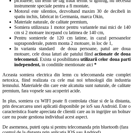
picioarele, din lemn de fag tratat termic si ignifug, nu necesita
instrumente speciale pentru a fi montate,
Motorul este silentios, dezvoltand maxim 30 de decibeli in
spatiu inchis, fabricat in Germania, marca Okin,
Materiale naturale, de calitate premium,
Somiera utilizeaza 1 motor pentru variantele mai mici de 140
cm si 2 motoare incepand cu latimea de 140 cm,
Pentru somierele de 120 cm latime, in cazul persoanelor
supraponderale, putem monta 2 motoare, in loc de 1,
In varianta standard de doua persoane, patul are doua
motoare, cele doua laturi ale patului fiind
actionate de doua
telecomenzi
. Exista si posibilitatea
utilizarii celor doua parti
independent,
in conditiile mentionate aici
*
Aceasta somiera electrica din lemn cu telecomanda este complet
netoxica, fiind realizata cu cele mai noi tehnologii din industria
lemnului. Materialele din care este alcatuita sunt naturale, de calitate
premium, fara vopsele sau acoperiri acide.
In plus, somiera cu WIFI poate fi controlata chiar si de la distanta,
prin descarcarea unei aplicatii disponibile pe ioS sau Android. Este o
caracteristica foarte apreciata de clientii care au in ingrijire un bolnav
care nu poate gestiona individual acest aspect.
De asemenea, puteti opta si pentru telecomanda prin bluetooth (fara
control de la distanta prin aplicatia IOS sau Andriod).