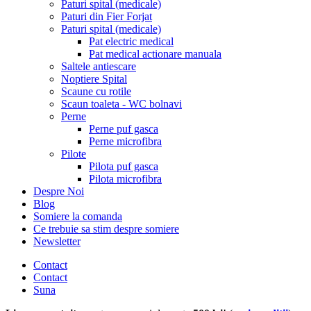
Paturi spital (medicale)
Paturi din Fier Forjat
Paturi spital (medicale)
Pat electric medical
Pat medical actionare manuala
Saltele antiescare
Noptiere Spital
Scaune cu rotile
Scaun toaleta - WC bolnavi
Perne
Perne puf gasca
Perne microfibra
Pilote
Pilota puf gasca
Pilota microfibra
Despre Noi
Blog
Somiere la comanda
Ce trebuie sa stim despre somiere
Newsletter
Contact
Contact
Suna