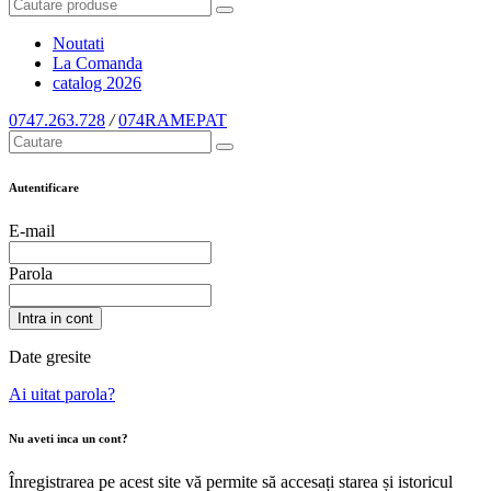
Noutati
La Comanda
catalog
2026
0747.263.728
/
074RAMEPAT
Autentificare
E-mail
Parola
Intra in cont
Date gresite
Ai uitat parola?
Nu aveti inca un cont?
Înregistrarea pe acest site vă permite să accesați starea și istoricul