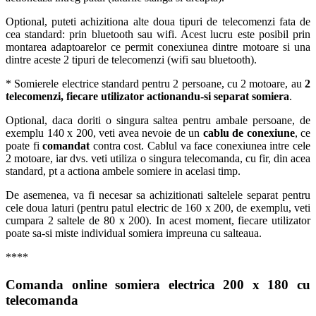
Optional, puteti achizitiona alte doua tipuri de telecomenzi fata de
cea standard: prin bluetooth sau wifi. Acest lucru este posibil prin
montarea adaptoarelor ce permit conexiunea dintre motoare si una
dintre aceste 2 tipuri de telecomenzi (wifi sau bluetooth).
* Somierele electrice standard pentru 2 persoane, cu 2 motoare, au
2
telecomenzi, fiecare utilizator actionandu-si separat somiera
.
Optional, daca doriti o singura saltea pentru ambale persoane, de
exemplu 140 x 200, veti avea nevoie de un
cablu de conexiune
, ce
poate fi
comandat
contra cost. Cablul va face conexiunea intre cele
2 motoare, iar dvs. veti utiliza o singura telecomanda, cu fir, din acea
standard, pt a actiona ambele somiere in acelasi timp.
De asemenea, va fi necesar sa achizitionati saltelele separat pentru
cele doua laturi (pentru patul electric de 160 x 200, de exemplu, veti
cumpara 2 saltele de 80 x 200). In acest moment, fiecare utilizator
poate sa-si miste individual somiera impreuna cu salteaua.
****
Comanda online somiera electrica 200 x 180 cu
telecomanda