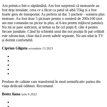
Am primit-o într-o săptămână. Am fost surprinsă că motoarele au
fost deja instalate, ceea ce a făcut ca patul să aibă 55kg și a fost
foarte greu de transportat. Aș prefera să duc 3 pachete - somiera plus
motoare. Au fost doar 5 picioare pentru o somieră de 200x160 (noi
am mai comandat un picior in plus, al 6-lea pentru mijlocul patului).
Nu mi se pare suficient, ar trebui sa fie cel puțin 8, câte 4 pentru
fiecare jumătate. Când își schimbă unul din noi poziția în pat celălalt
este zdruncinat, chiar dacă avem saltele separate. Ne-am uitat la TV
și dormit confortabil.
Ciprian Gliguta
octombrie 13 2023
Produse de calitate care transformă în mod semnificativ partea din
viața dedicată odihnei. Recomand.
Botez Iiana
iulie 6 2022