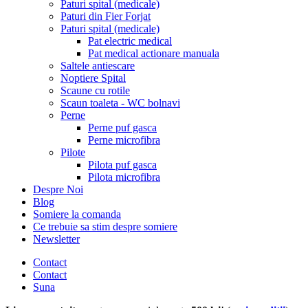
Paturi spital (medicale)
Paturi din Fier Forjat
Paturi spital (medicale)
Pat electric medical
Pat medical actionare manuala
Saltele antiescare
Noptiere Spital
Scaune cu rotile
Scaun toaleta - WC bolnavi
Perne
Perne puf gasca
Perne microfibra
Pilote
Pilota puf gasca
Pilota microfibra
Despre Noi
Blog
Somiere la comanda
Ce trebuie sa stim despre somiere
Newsletter
Contact
Contact
Suna