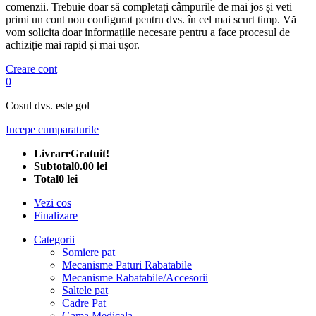
comenzii. Trebuie doar să completați câmpurile de mai jos și veti
primi un cont nou configurat pentru dvs. în cel mai scurt timp. Vă
vom solicita doar informațiile necesare pentru a face procesul de
achiziție mai rapid și mai ușor.
Creare cont
0
Cosul dvs. este gol
Incepe cumparaturile
Livrare
Gratuit!
Subtotal
0.00 lei
Total
0 lei
Vezi cos
Finalizare
Categorii
Somiere pat
Mecanisme Paturi Rabatabile
Mecanisme Rabatabile/Accesorii
Saltele pat
Cadre Pat
Gama Medicala