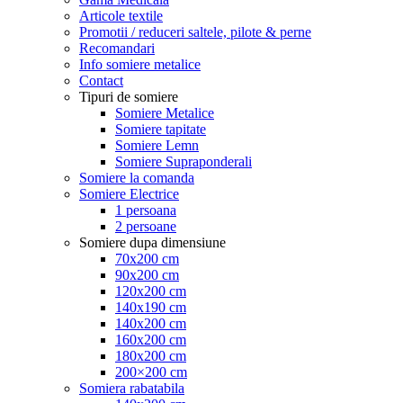
Articole textile
Promotii / reduceri saltele, pilote & perne
Recomandari
Info somiere metalice
Contact
Tipuri de somiere
Somiere Metalice
Somiere tapitate
Somiere Lemn
Somiere Supraponderali
Somiere la comanda
Somiere Electrice
1 persoana
2 persoane
Somiere dupa dimensiune
70x200 cm
90x200 cm
120x200 cm
140x190 cm
140x200 cm
160x200 cm
180x200 cm
200×200 cm
Somiera rabatabila