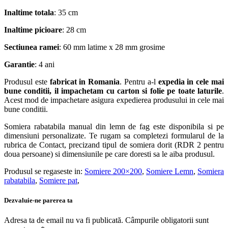
Inaltime totala
: 35 cm
Inaltime picioare
: 28 cm
Sectiunea ramei
: 60 mm latime x 28 mm grosime
Garantie
: 4 ani
Produsul este
fabricat in Romania
. Pentru a-l
expedia in cele mai
bune conditii, il impachetam cu carton si folie pe toate laturile
.
Acest mod de impachetare asigura expedierea produsului in cele mai
bune conditii.
Somiera rabatabila manual din lemn de fag este disponibila si pe
dimensiuni personalizate. Te rugam sa completezi formularul de la
rubrica de Contact, precizand tipul de somiera dorit (RDR 2 pentru
doua persoane) si dimensiunile pe care doresti sa le aiba produsul.
Produsul se regaseste in:
Somiere 200×200
,
Somiere Lemn
,
Somiera
rabatabila
,
Somiere pat
,
Dezvaluie-ne parerea ta
Adresa ta de email nu va fi publicată.
Câmpurile obligatorii sunt