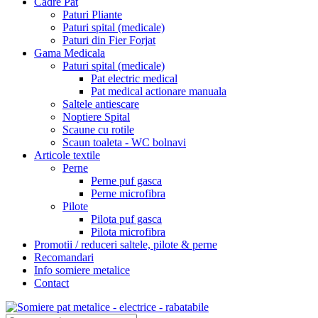
Cadre Pat
Paturi Pliante
Paturi spital (medicale)
Paturi din Fier Forjat
Gama Medicala
Paturi spital (medicale)
Pat electric medical
Pat medical actionare manuala
Saltele antiescare
Noptiere Spital
Scaune cu rotile
Scaun toaleta - WC bolnavi
Articole textile
Perne
Perne puf gasca
Perne microfibra
Pilote
Pilota puf gasca
Pilota microfibra
Promotii / reduceri saltele, pilote & perne
Recomandari
Info somiere metalice
Contact