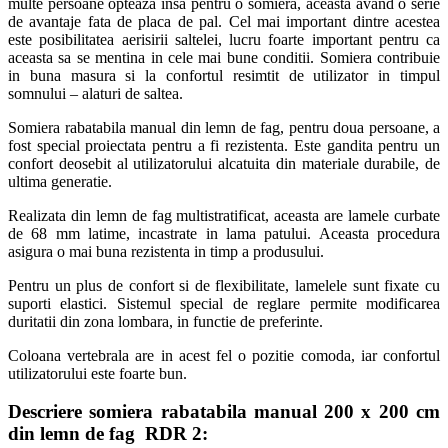
multe persoane opteaza insa pentru o somiera, aceasta avand o serie
de avantaje fata de placa de pal. Cel mai important dintre acestea
este posibilitatea aerisirii saltelei, lucru foarte important pentru ca
aceasta sa se mentina in cele mai bune conditii. Somiera contribuie
in buna masura si la confortul resimtit de utilizator in timpul
somnului – alaturi de saltea.
Somiera rabatabila manual din lemn de fag, pentru doua persoane, a
fost special proiectata pentru a fi rezistenta. Este gandita pentru un
confort deosebit al utilizatorului alcatuita din materiale durabile, de
ultima generatie.
Realizata din lemn de fag multistratificat, aceasta are lamele curbate
de 68 mm latime, incastrate in lama patului. Aceasta procedura
asigura o mai buna rezistenta in timp a produsului.
Pentru un plus de confort si de flexibilitate, lamelele sunt fixate cu
suporti elastici. Sistemul special de reglare permite modificarea
duritatii din zona lombara, in functie de preferinte.
Coloana vertebrala are in acest fel o pozitie comoda, iar confortul
utilizatorului este foarte bun.
Descriere somiera rabatabila manual 200 x 200 cm
din lemn de fag RDR 2: