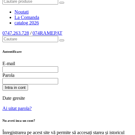
Noutati
La Comanda
catalog
2026
0747.263.728
/
074RAMEPAT
Autentificare
E-mail
Parola
Intra in cont
Date gresite
Ai uitat parola?
Nu aveti inca un cont?
Înregistrarea pe acest site vă permite să accesați starea și istoricul