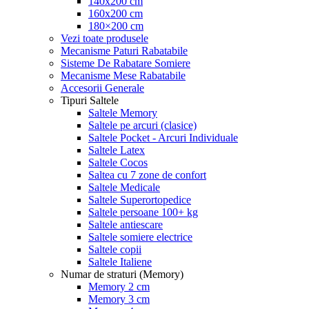
140x200 cm
160x200 cm
180×200 cm
Vezi toate produsele
Mecanisme Paturi Rabatabile
Sisteme De Rabatare Somiere
Mecanisme Mese Rabatabile
Accesorii Generale
Tipuri Saltele
Saltele Memory
Saltele pe arcuri (clasice)
Saltele Pocket - Arcuri Individuale
Saltele Latex
Saltele Cocos
Saltea cu 7 zone de confort
Saltele Medicale
Saltele Superortopedice
Saltele persoane 100+ kg
Saltele antiescare
Saltele somiere electrice
Saltele copii
Saltele Italiene
Numar de straturi (Memory)
Memory 2 cm
Memory 3 cm