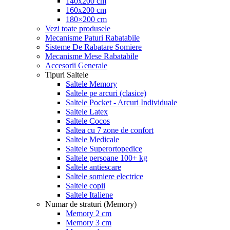
140x200 cm
160x200 cm
180×200 cm
Vezi toate produsele
Mecanisme Paturi Rabatabile
Sisteme De Rabatare Somiere
Mecanisme Mese Rabatabile
Accesorii Generale
Tipuri Saltele
Saltele Memory
Saltele pe arcuri (clasice)
Saltele Pocket - Arcuri Individuale
Saltele Latex
Saltele Cocos
Saltea cu 7 zone de confort
Saltele Medicale
Saltele Superortopedice
Saltele persoane 100+ kg
Saltele antiescare
Saltele somiere electrice
Saltele copii
Saltele Italiene
Numar de straturi (Memory)
Memory 2 cm
Memory 3 cm