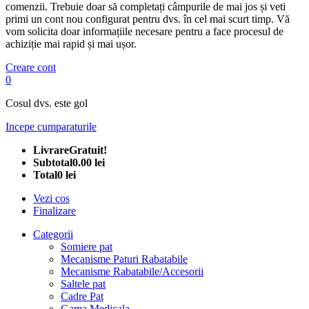
comenzii. Trebuie doar să completați câmpurile de mai jos și veti
primi un cont nou configurat pentru dvs. în cel mai scurt timp. Vă
vom solicita doar informațiile necesare pentru a face procesul de
achiziție mai rapid și mai ușor.
Creare cont
0
Cosul dvs. este gol
Incepe cumparaturile
Livrare
Gratuit!
Subtotal
0.00 lei
Total
0 lei
Vezi cos
Finalizare
Categorii
Somiere pat
Mecanisme Paturi Rabatabile
Mecanisme Rabatabile/Accesorii
Saltele pat
Cadre Pat
Gama Medicala