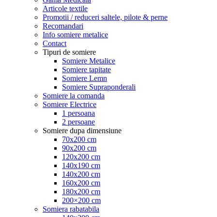
Articole textile
Promotii / reduceri saltele, pilote & perne
Recomandari
Info somiere metalice
Contact
Tipuri de somiere
Somiere Metalice
Somiere tapitate
Somiere Lemn
Somiere Supraponderali
Somiere la comanda
Somiere Electrice
1 persoana
2 persoane
Somiere dupa dimensiune
70x200 cm
90x200 cm
120x200 cm
140x190 cm
140x200 cm
160x200 cm
180x200 cm
200×200 cm
Somiera rabatabila