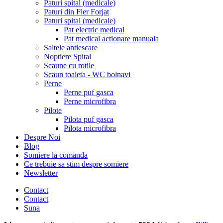
Paturi spital (medicale)
Paturi din Fier Forjat
Paturi spital (medicale)
Pat electric medical
Pat medical actionare manuala
Saltele antiescare
Noptiere Spital
Scaune cu rotile
Scaun toaleta - WC bolnavi
Perne
Perne puf gasca
Perne microfibra
Pilote
Pilota puf gasca
Pilota microfibra
Despre Noi
Blog
Somiere la comanda
Ce trebuie sa stim despre somiere
Newsletter
Contact
Contact
Suna