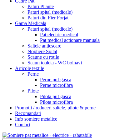
Cadre Pat
Paturi Pliante
Paturi spital (medicale)
Paturi din Fier Forjat
Gama Medicala
Paturi spital (medicale)
Pat electric medical
Pat medical actionare manuala
Saltele antiescare
Noptiere Spital
Scaune cu rotile
Scaun toaleta - WC bolnavi
Articole textile
Perne
Perne puf gasca
Perne microfibra
Pilote
Pilota puf gasca
Pilota microfibra
Promotii / reduceri saltele, pilote & perne
Recomandari
Info somiere metalice
Contact