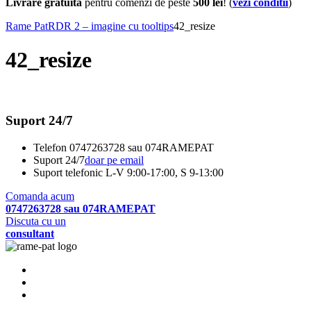
Livrare gratuita
pentru comenzi de peste
500 lei
! (
vezi conditii
)
Rame Pat
RDR 2 – imagine cu tooltips
42_resize
42_resize
Suport 24/7
Telefon
0747263728 sau 074RAMEPAT
Suport 24/7
doar pe email
Suport telefonic
L-V 9:00-17:00, S 9-13:00
Comanda acum
0747263728 sau 074RAMEPAT
Discuta cu un
consultant