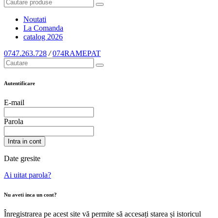
Noutati
La Comanda
catalog
2026
0747.263.728
/
074RAMEPAT
Autentificare
E-mail
Parola
Intra in cont
Date gresite
Ai uitat parola?
Nu aveti inca un cont?
Înregistrarea pe acest site vă permite să accesați starea și istoricul