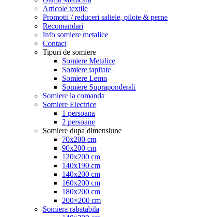
Articole textile
Promotii / reduceri saltele, pilote & perne
Recomandari
Info somiere metalice
Contact
Tipuri de somiere
Somiere Metalice
Somiere tapitate
Somiere Lemn
Somiere Supraponderali
Somiere la comanda
Somiere Electrice
1 persoana
2 persoane
Somiere dupa dimensiune
70x200 cm
90x200 cm
120x200 cm
140x190 cm
140x200 cm
160x200 cm
180x200 cm
200×200 cm
Somiera rabatabila