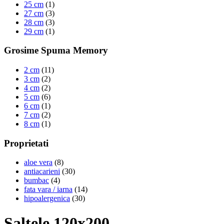
25 cm
(1)
27 cm
(3)
28 cm
(3)
29 cm
(1)
Grosime Spuma Memory
2 cm
(11)
3 cm
(2)
4 cm
(2)
5 cm
(6)
6 cm
(1)
7 cm
(2)
8 cm
(1)
Proprietati
aloe vera
(8)
antiacarieni
(30)
bumbac
(4)
fata vara / iarna
(14)
hipoalergenica
(30)
Saltele 120x200