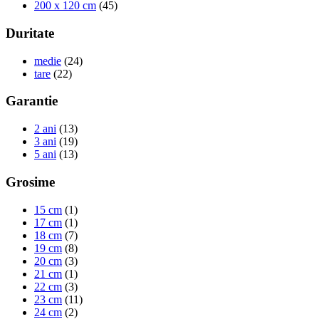
200 x 120 cm
(45)
Duritate
medie
(24)
tare
(22)
Garantie
2 ani
(13)
3 ani
(19)
5 ani
(13)
Grosime
15 cm
(1)
17 cm
(1)
18 cm
(7)
19 cm
(8)
20 cm
(3)
21 cm
(1)
22 cm
(3)
23 cm
(11)
24 cm
(2)