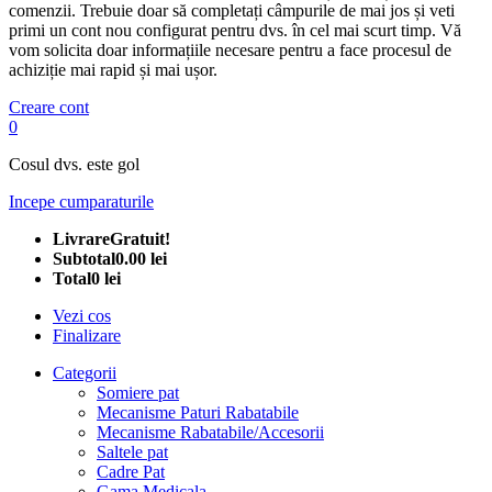
comenzii. Trebuie doar să completați câmpurile de mai jos și veti
primi un cont nou configurat pentru dvs. în cel mai scurt timp. Vă
vom solicita doar informațiile necesare pentru a face procesul de
achiziție mai rapid și mai ușor.
Creare cont
0
Cosul dvs. este gol
Incepe cumparaturile
Livrare
Gratuit!
Subtotal
0.00 lei
Total
0 lei
Vezi cos
Finalizare
Categorii
Somiere pat
Mecanisme Paturi Rabatabile
Mecanisme Rabatabile/Accesorii
Saltele pat
Cadre Pat
Gama Medicala