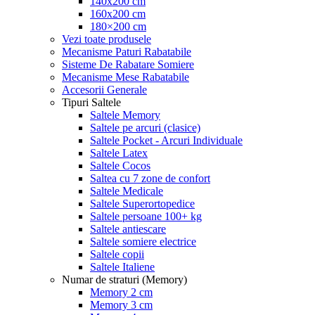
140x200 cm
160x200 cm
180×200 cm
Vezi toate produsele
Mecanisme Paturi Rabatabile
Sisteme De Rabatare Somiere
Mecanisme Mese Rabatabile
Accesorii Generale
Tipuri Saltele
Saltele Memory
Saltele pe arcuri (clasice)
Saltele Pocket - Arcuri Individuale
Saltele Latex
Saltele Cocos
Saltea cu 7 zone de confort
Saltele Medicale
Saltele Superortopedice
Saltele persoane 100+ kg
Saltele antiescare
Saltele somiere electrice
Saltele copii
Saltele Italiene
Numar de straturi (Memory)
Memory 2 cm
Memory 3 cm