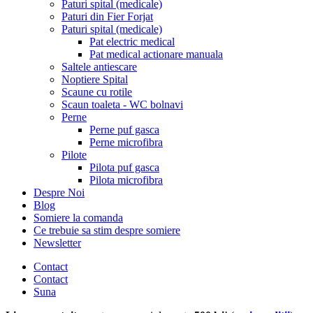
Paturi spital (medicale)
Paturi din Fier Forjat
Paturi spital (medicale)
Pat electric medical
Pat medical actionare manuala
Saltele antiescare
Noptiere Spital
Scaune cu rotile
Scaun toaleta - WC bolnavi
Perne
Perne puf gasca
Perne microfibra
Pilote
Pilota puf gasca
Pilota microfibra
Despre Noi
Blog
Somiere la comanda
Ce trebuie sa stim despre somiere
Newsletter
Contact
Contact
Suna