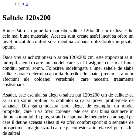
1
2
3
4
Saltele 120x200
Rame-Pat.ro iti pune la dispozitie saltele 120x200 cm realizate din
cele mai bune materiale. Acestea sunt create astfel incat sa ofere un
nivel ridicat de confort si sa mentina coloana utilizatorilor in pozitia
optima.
Daca vrei sa achizitionezi o saltea 120x200 cm, este important sa iti
indrepti atentia catre un model care sa iti asigure cele mai bune
conditii pentru somn. Folosirea indelungata a unei saltele de slaba
calitate poate determina aparitia durerilor de spate, precum si a unor
afectiuni ale coloanei vertebrale, care necesita tratamente
costisitoare.
Asadar, este esential sa alegi o saltea pat 120x200 cm de calitate ca
sa ai un somn profund si odihnitor si ca sa previi problemele de
sanatate. Din gama noastra, poti alege, de exemplu, un model
ortopedic, care ii va oferi coloanei tale cea mai buna sustinere in
timpul somnului. In plus, stratul de spuma de memorie cu aquagel pe
care il detine aceasta saltea iti va oferi confort sporit si o senzatie de
prospetime. Imagineaza-ti cat de placut este sa te relaxezi pe o astfel
de saltea!