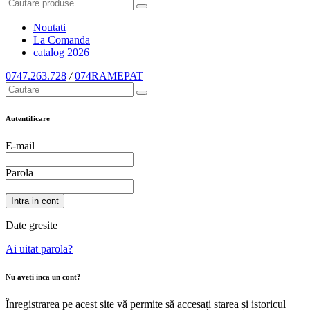
Noutati
La Comanda
catalog
2026
0747.263.728
/
074RAMEPAT
Autentificare
E-mail
Parola
Intra in cont
Date gresite
Ai uitat parola?
Nu aveti inca un cont?
Înregistrarea pe acest site vă permite să accesați starea și istoricul