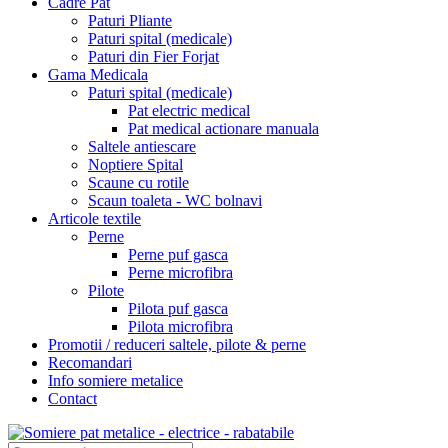
Cadre Pat
Paturi Pliante
Paturi spital (medicale)
Paturi din Fier Forjat
Gama Medicala
Paturi spital (medicale)
Pat electric medical
Pat medical actionare manuala
Saltele antiescare
Noptiere Spital
Scaune cu rotile
Scaun toaleta - WC bolnavi
Articole textile
Perne
Perne puf gasca
Perne microfibra
Pilote
Pilota puf gasca
Pilota microfibra
Promotii / reduceri saltele, pilote & perne
Recomandari
Info somiere metalice
Contact