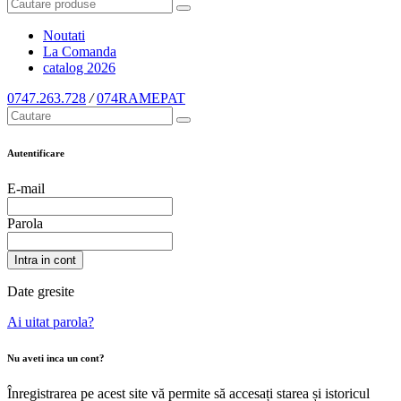
Noutati
La Comanda
catalog
2026
0747.263.728
/
074RAMEPAT
Autentificare
E-mail
Parola
Intra in cont
Date gresite
Ai uitat parola?
Nu aveti inca un cont?
Înregistrarea pe acest site vă permite să accesați starea și istoricul