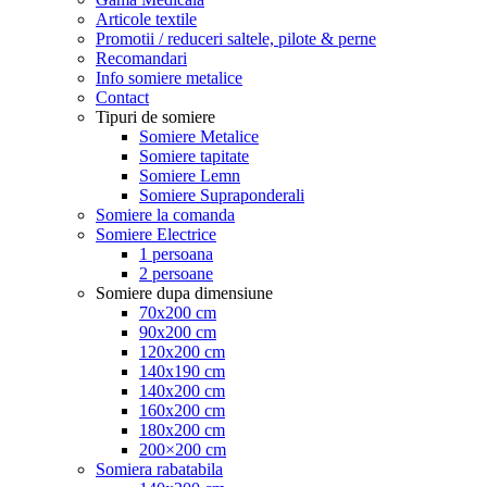
Articole textile
Promotii / reduceri saltele, pilote & perne
Recomandari
Info somiere metalice
Contact
Tipuri de somiere
Somiere Metalice
Somiere tapitate
Somiere Lemn
Somiere Supraponderali
Somiere la comanda
Somiere Electrice
1 persoana
2 persoane
Somiere dupa dimensiune
70x200 cm
90x200 cm
120x200 cm
140x190 cm
140x200 cm
160x200 cm
180x200 cm
200×200 cm
Somiera rabatabila