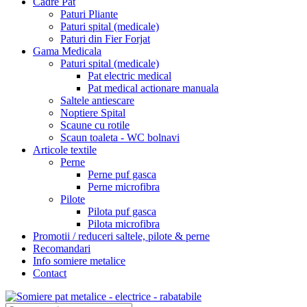
Cadre Pat
Paturi Pliante
Paturi spital (medicale)
Paturi din Fier Forjat
Gama Medicala
Paturi spital (medicale)
Pat electric medical
Pat medical actionare manuala
Saltele antiescare
Noptiere Spital
Scaune cu rotile
Scaun toaleta - WC bolnavi
Articole textile
Perne
Perne puf gasca
Perne microfibra
Pilote
Pilota puf gasca
Pilota microfibra
Promotii / reduceri saltele, pilote & perne
Recomandari
Info somiere metalice
Contact