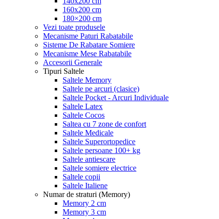
140x200 cm
160x200 cm
180×200 cm
Vezi toate produsele
Mecanisme Paturi Rabatabile
Sisteme De Rabatare Somiere
Mecanisme Mese Rabatabile
Accesorii Generale
Tipuri Saltele
Saltele Memory
Saltele pe arcuri (clasice)
Saltele Pocket - Arcuri Individuale
Saltele Latex
Saltele Cocos
Saltea cu 7 zone de confort
Saltele Medicale
Saltele Superortopedice
Saltele persoane 100+ kg
Saltele antiescare
Saltele somiere electrice
Saltele copii
Saltele Italiene
Numar de straturi (Memory)
Memory 2 cm
Memory 3 cm