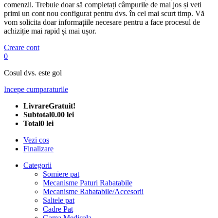
comenzii. Trebuie doar să completați câmpurile de mai jos și veti
primi un cont nou configurat pentru dvs. în cel mai scurt timp. Vă
vom solicita doar informațiile necesare pentru a face procesul de
achiziție mai rapid și mai ușor.
Creare cont
0
Cosul dvs. este gol
Incepe cumparaturile
Livrare
Gratuit!
Subtotal
0.00 lei
Total
0 lei
Vezi cos
Finalizare
Categorii
Somiere pat
Mecanisme Paturi Rabatabile
Mecanisme Rabatabile/Accesorii
Saltele pat
Cadre Pat
Gama Medicala