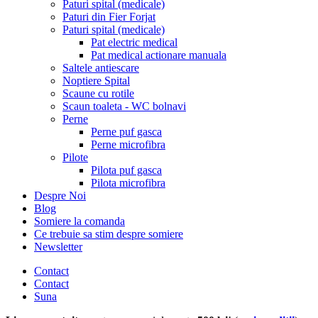
Paturi spital (medicale)
Paturi din Fier Forjat
Paturi spital (medicale)
Pat electric medical
Pat medical actionare manuala
Saltele antiescare
Noptiere Spital
Scaune cu rotile
Scaun toaleta - WC bolnavi
Perne
Perne puf gasca
Perne microfibra
Pilote
Pilota puf gasca
Pilota microfibra
Despre Noi
Blog
Somiere la comanda
Ce trebuie sa stim despre somiere
Newsletter
Contact
Contact
Suna