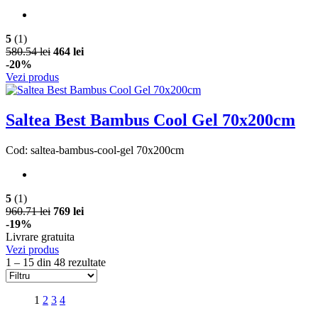
5
(1)
580.54 lei
464 lei
-20%
Vezi produs
Saltea Best Bambus Cool Gel 70x200cm
Cod: saltea-bambus-cool-gel 70x200cm
5
(1)
960.71 lei
769 lei
-19%
Livrare gratuita
Vezi produs
1 – 15 din 48 rezultate
1
2
3
4