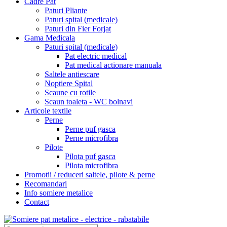
Cadre Pat
Paturi Pliante
Paturi spital (medicale)
Paturi din Fier Forjat
Gama Medicala
Paturi spital (medicale)
Pat electric medical
Pat medical actionare manuala
Saltele antiescare
Noptiere Spital
Scaune cu rotile
Scaun toaleta - WC bolnavi
Articole textile
Perne
Perne puf gasca
Perne microfibra
Pilote
Pilota puf gasca
Pilota microfibra
Promotii / reduceri saltele, pilote & perne
Recomandari
Info somiere metalice
Contact