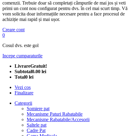
comenzii. Trebuie doar să completați câmpurile de mai jos și veti
primi un cont nou configurat pentru dvs. în cel mai scurt timp. Vă
vom solicita doar informațiile necesare pentru a face procesul de
achiziție mai rapid și mai ușor.
Creare cont
0
Cosul dvs. este gol
Incepe cumparaturile
Livrare
Gratuit!
Subtotal
0.00 lei
Total
0 lei
Vezi cos
Finalizare
Categorii
Somiere pat
Mecanisme Paturi Rabatabile
Mecanisme Rabatabile/Accesorii
Saltele pat
Cadre Pat
Gama Medicala