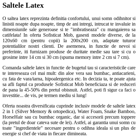
Saltele Latex
O saltea latex reprezinta definitia confortului, unui somn odihnitor si
linistii noapte dupa noapte, timp de ani intregi, intrucat te invaluie in
dimensiunile sale generoase si te "imbratiseaza" cu mangaierea sa
catifelata! In oferta Sofisticat Mob, gasesti modele diverse, de la
120x60 cm (pentru copii) la 200x200 cm, adaptate tuturor
potentialilor nostri clienti. De asemenea, in functie de nevoi si
preferinte, iti furnizam produse de duritate medie sau tare si cu o
grosime intre 14 cm si 30 cm (spuma memory intre 2 cm si 7 cm).
Comanda saltele latex in functie de bugetul tau si caracteristicile care
te intereseaza cel mai mult: din aloe vera sau bumbac, antiacarieni,
cu fata de vara/iarna, hipoalergenica etc. In decizia ta, te poate ajuta
sa afli faptul ca produsele Sofisticat Mob beneficiaza si de reduceri
de pana la 45-50% din pretul obisnuit. Astfel, poti fi sigur ca faci o
investitie... de vis, pe termen mediu si lung!
Oferta noastra diversificata cuprinde inclusiv modele de saltele latex
2 in 1 (Silver Memory & ortopedica), Water Foam, Snake Bamboo,
HorseHair sau cu bumbac organic, dar si accesorii precum toppere
(la pretul de doar cateva sute de lei). Astfel, ai garantia unui somn cu
toate "ingredientele" necesare pentru o odihna ideala si un plus de
energie si chef de viata in fiecare dimineata.