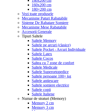
140x200 cm
160x200 cm
180×200 cm
Vezi toate produsele
Mecanisme Paturi Rabatabile
Sisteme De Rabatare Somiere
Mecanisme Mese Rabatabile
Accesorii Generale
Tipuri Saltele
Saltele Memory
Saltele pe arcuri (clasice)
Saltele Pocket - Arcuri Individuale
Saltele Latex
Saltele Cocos
Saltea cu 7 zone de confort
Saltele Medicale
Saltele Superortopedice
Saltele persoane 100+ kg
Saltele antiescare
Saltele somiere electrice
Saltele copii
Saltele Italiene
Numar de straturi (Memory)
Memory 2 cm
Memory 3 cm