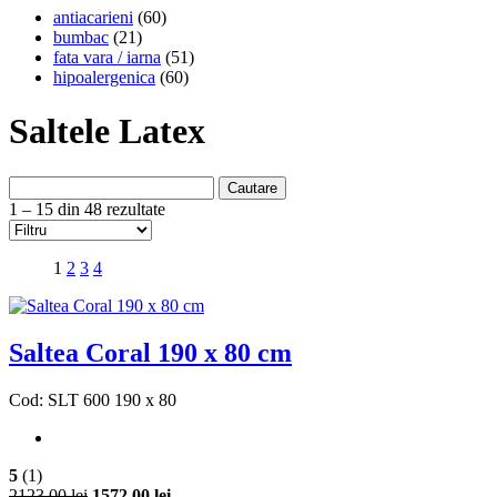
antiacarieni
(60)
bumbac
(21)
fata vara / iarna
(51)
hipoalergenica
(60)
Saltele Latex
Cautare
1 – 15 din 48 rezultate
1
2
3
4
Saltea Coral 190 x 80 cm
Cod: SLT 600 190 x 80
5
(1)
2123.00 lei
1572.00 lei