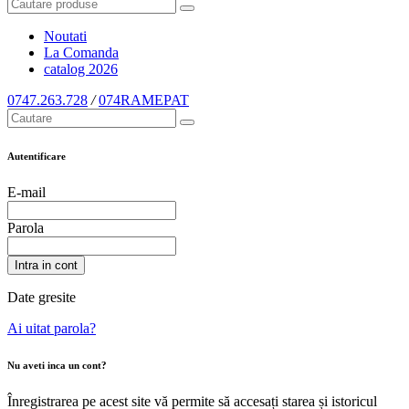
Noutati
La Comanda
catalog
2026
0747.263.728
/
074RAMEPAT
Autentificare
E-mail
Parola
Intra in cont
Date gresite
Ai uitat parola?
Nu aveti inca un cont?
Înregistrarea pe acest site vă permite să accesați starea și istoricul