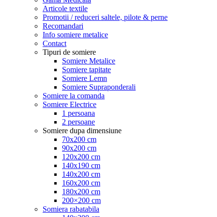
Articole textile
Promotii / reduceri saltele, pilote & perne
Recomandari
Info somiere metalice
Contact
Tipuri de somiere
Somiere Metalice
Somiere tapitate
Somiere Lemn
Somiere Supraponderali
Somiere la comanda
Somiere Electrice
1 persoana
2 persoane
Somiere dupa dimensiune
70x200 cm
90x200 cm
120x200 cm
140x190 cm
140x200 cm
160x200 cm
180x200 cm
200×200 cm
Somiera rabatabila