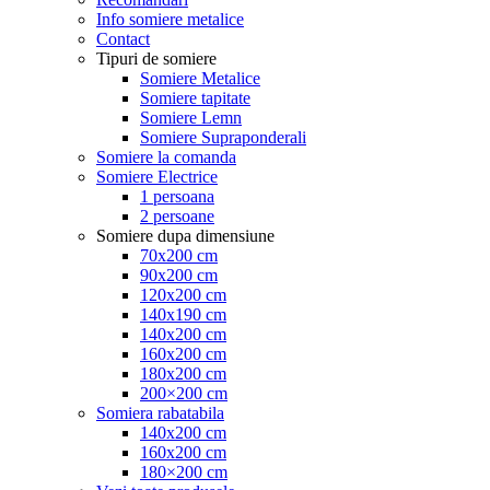
Info somiere metalice
Contact
Tipuri de somiere
Somiere Metalice
Somiere tapitate
Somiere Lemn
Somiere Supraponderali
Somiere la comanda
Somiere Electrice
1 persoana
2 persoane
Somiere dupa dimensiune
70x200 cm
90x200 cm
120x200 cm
140x190 cm
140x200 cm
160x200 cm
180x200 cm
200×200 cm
Somiera rabatabila
140x200 cm
160x200 cm
180×200 cm