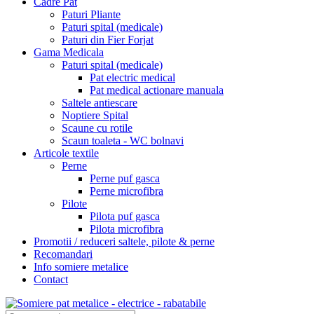
Cadre Pat
Paturi Pliante
Paturi spital (medicale)
Paturi din Fier Forjat
Gama Medicala
Paturi spital (medicale)
Pat electric medical
Pat medical actionare manuala
Saltele antiescare
Noptiere Spital
Scaune cu rotile
Scaun toaleta - WC bolnavi
Articole textile
Perne
Perne puf gasca
Perne microfibra
Pilote
Pilota puf gasca
Pilota microfibra
Promotii / reduceri saltele, pilote & perne
Recomandari
Info somiere metalice
Contact