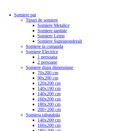
Somiere pat
Tipuri de somiere
Somiere Metalice
Somiere tapitate
Somiere Lemn
Somiere Supraponderali
Somiere la comanda
Somiere Electrice
1 persoana
2 persoane
Somiere dupa dimensiune
70x200 cm
90x200 cm
120x200 cm
140x190 cm
140x200 cm
160x200 cm
180x200 cm
200×200 cm
Somiera rabatabila
140x200 cm
160x200 cm
180×200 cm