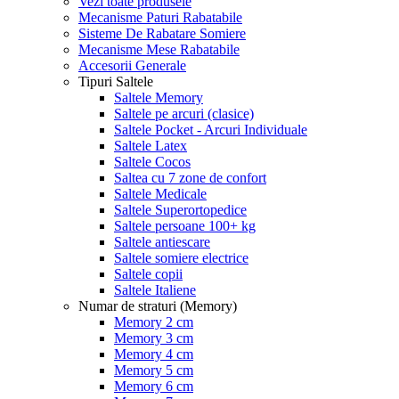
Vezi toate produsele
Mecanisme Paturi Rabatabile
Sisteme De Rabatare Somiere
Mecanisme Mese Rabatabile
Accesorii Generale
Tipuri Saltele
Saltele Memory
Saltele pe arcuri (clasice)
Saltele Pocket - Arcuri Individuale
Saltele Latex
Saltele Cocos
Saltea cu 7 zone de confort
Saltele Medicale
Saltele Superortopedice
Saltele persoane 100+ kg
Saltele antiescare
Saltele somiere electrice
Saltele copii
Saltele Italiene
Numar de straturi (Memory)
Memory 2 cm
Memory 3 cm
Memory 4 cm
Memory 5 cm
Memory 6 cm