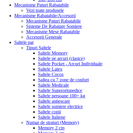
Mecanisme Paturi Rabatabile
Vezi toate produsele
Mecanisme Rabatabile/Accesorii
Mecanisme Paturi Rabatabile
Sisteme De Rabatare Somiere
Mecanisme Mese Rabatabile
Accesorii Generale
Saltele pat
Tipuri Saltele
Saltele Memory
Saltele pe arcuri (clasice)
Saltele Pocket - Arcuri Individuale
Saltele Latex
Saltele Cocos
Saltea cu 7 zone de confort
Saltele Medicale
Saltele Superortopedice
Saltele persoane 100+ kg
Saltele antiescare
Saltele somiere electrice
Saltele copii
Saltele Italiene
Numar de straturi (Memory)
Memory 2 cm