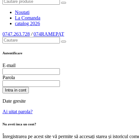
Noutati
La Comanda
catalog
2026
0747.263.728
/
074RAMEPAT
Autentificare
E-mail
Parola
Intra in cont
Date gresite
Ai uitat parola?
Nu aveti inca un cont?
Înregistrarea pe acest site vă permite să accesați starea și istoricul c