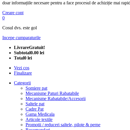
doar informațiile necesare pentru a face procesul de achiziție mai rapid
Creare cont
0
Cosul dvs. este gol
Incepe cumparaturile
Livrare
Gratuit!
Subtotal
0.00 lei
Total
0 lei
Vezi cos
Finalizare
Categorii
Somiere pat
Mecanisme Paturi Rabatabile
Mecanisme Rabatabile/Accesorii
Saltele pat
Cadre Pat
Gama Medicala
Articole textile
Promotii / reduceri saltele, pilote & perne
Recomandari