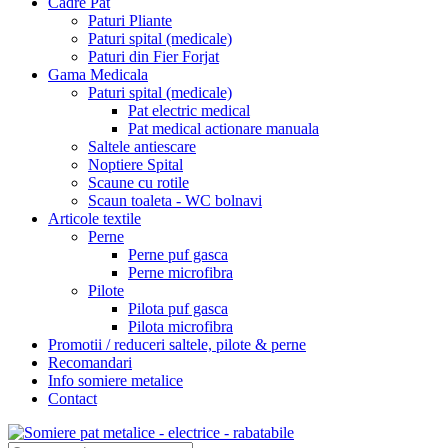
Cadre Pat
Paturi Pliante
Paturi spital (medicale)
Paturi din Fier Forjat
Gama Medicala
Paturi spital (medicale)
Pat electric medical
Pat medical actionare manuala
Saltele antiescare
Noptiere Spital
Scaune cu rotile
Scaun toaleta - WC bolnavi
Articole textile
Perne
Perne puf gasca
Perne microfibra
Pilote
Pilota puf gasca
Pilota microfibra
Promotii / reduceri saltele, pilote & perne
Recomandari
Info somiere metalice
Contact