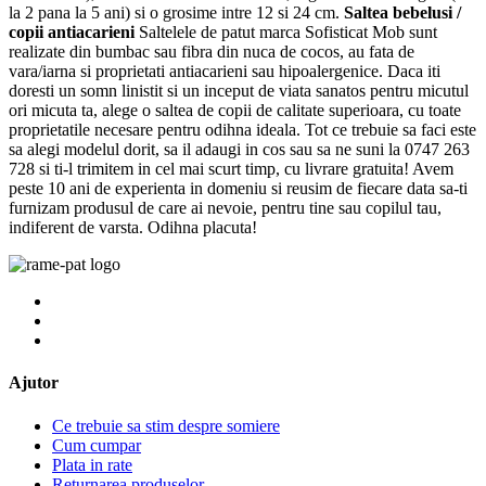
la 2 pana la 5 ani) si o grosime intre 12 si 24 cm.
Saltea bebelusi /
copii antiacarieni
Saltelele de patut marca Sofisticat Mob sunt
realizate din bumbac sau fibra din nuca de cocos, au fata de
vara/iarna si proprietati antiacarieni sau hipoalergenice. Daca iti
doresti un somn linistit si un inceput de viata sanatos pentru micutul
ori micuta ta, alege o saltea de copii de calitate superioara, cu toate
proprietatile necesare pentru odihna ideala. Tot ce trebuie sa faci este
sa alegi modelul dorit, sa il adaugi in cos sau sa ne suni la 0747 263
728 si ti-l trimitem in cel mai scurt timp, cu livrare gratuita! Avem
peste 10 ani de experienta in domeniu si reusim de fiecare data sa-ti
furnizam produsul de care ai nevoie, pentru tine sau copilul tau,
indiferent de varsta. Odihna placuta!
Ajutor
Ce trebuie sa stim despre somiere
Cum cumpar
Plata in rate
Returnarea produselor