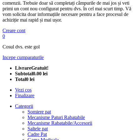
comenzii. Trebuie doar să completați câmpurile de mai jos și veti
primi un cont nou configurat pentru dvs. în cel mai scurt timp. Vă
vom solicita doar informațiile necesare pentru a face procesul de
achiziție mai rapid și mai ușor.
Creare cont
0
Cosul dvs. este gol
Incepe cumparaturile
Livrare
Gratuit!
Subtotal
0.00 lei
Total
0 lei
Vezi cos
Finalizare
Categorii
Somiere pat
Mecanisme Paturi Rabatabile
Mecanisme Rabatabile/Accesorii
Saltele pat
Cadre Pat
Gama Medicala