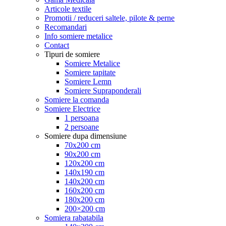
Articole textile
Promotii / reduceri saltele, pilote & perne
Recomandari
Info somiere metalice
Contact
Tipuri de somiere
Somiere Metalice
Somiere tapitate
Somiere Lemn
Somiere Supraponderali
Somiere la comanda
Somiere Electrice
1 persoana
2 persoane
Somiere dupa dimensiune
70x200 cm
90x200 cm
120x200 cm
140x190 cm
140x200 cm
160x200 cm
180x200 cm
200×200 cm
Somiera rabatabila