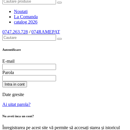
Noutati
La Comanda
catalog
2026
0747.263.728
/
074RAMEPAT
Autentificare
E-mail
Parola
Intra in cont
Date gresite
Ai uitat parola?
Nu aveti inca un cont?
Înregistrarea pe acest site vă permite să accesați starea și istoricul