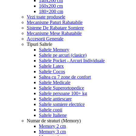
140x200 cm
160x200 cm
180×200 cm
Vezi toate produsele
Mecanisme Paturi Rabatabile
Sisteme De Rabatare Somiere
Mecanisme Mese Rabatabile
Accesorii Generale
Tipuri Saltele
Saltele Memory
Saltele pe arcuri (clasice)
Saltele Pocket - Arcuri Individuale
Saltele Latex
Saltele Cocos
Saltea cu 7 zone de confort
Saltele Medicale
Saltele Superortopedice
Saltele persoane 100+ kg
Saltele antiescare
Saltele somiere electrice
Saltele copii
Saltele Italiene
Numar de straturi (Memory)
Memory 2 cm
Memory 3 cm