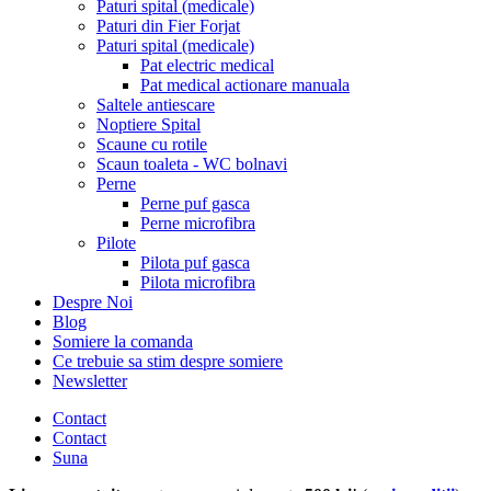
Paturi spital (medicale)
Paturi din Fier Forjat
Paturi spital (medicale)
Pat electric medical
Pat medical actionare manuala
Saltele antiescare
Noptiere Spital
Scaune cu rotile
Scaun toaleta - WC bolnavi
Perne
Perne puf gasca
Perne microfibra
Pilote
Pilota puf gasca
Pilota microfibra
Despre Noi
Blog
Somiere la comanda
Ce trebuie sa stim despre somiere
Newsletter
Contact
Contact
Suna