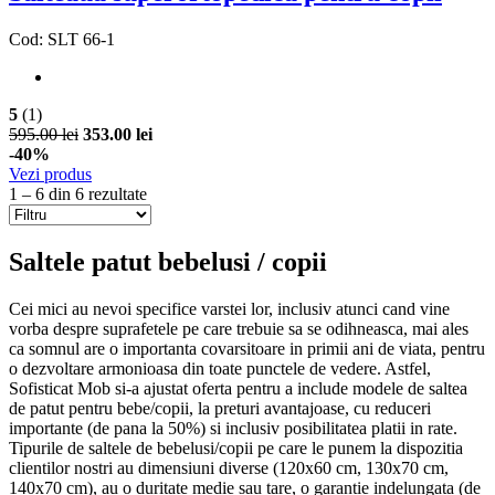
Cod: SLT 66-1
5
(1)
595.00 lei
353.00 lei
-40%
Vezi produs
1 – 6 din 6 rezultate
Saltele patut bebelusi / copii
Cei mici au nevoi specifice varstei lor, inclusiv atunci cand vine
vorba despre suprafetele pe care trebuie sa se odihneasca, mai ales
ca somnul are o importanta covarsitoare in primii ani de viata, pentru
o dezvoltare armonioasa din toate punctele de vedere. Astfel,
Sofisticat Mob si-a ajustat oferta pentru a include modele de saltea
de patut pentru bebe/copii, la preturi avantajoase, cu reduceri
importante (de pana la 50%) si inclusiv posibilitatea platii in rate.
Tipurile de saltele de bebelusi/copii pe care le punem la dispozitia
clientilor nostri au dimensiuni diverse (120x60 cm, 130x70 cm,
140x70 cm), au o duritate medie sau tare, o garantie indelungata (de