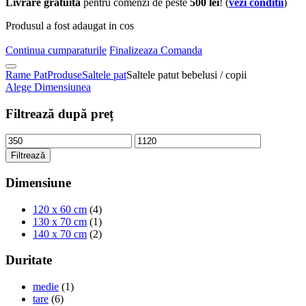
Livrare gratuita
pentru comenzi de peste
500 lei
! (
vezi conditii
)
Produsul a fost adaugat in cos
Continua cumparaturile
Finalizeaza Comanda
Rame Pat
Produse
Saltele pat
Saltele patut bebelusi / copii
Alege Dimensiunea
Filtrează după preț
Filtrează
Dimensiune
120 x 60 cm
(4)
130 x 70 cm
(1)
140 x 70 cm
(2)
Duritate
medie
(1)
tare
(6)