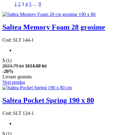
1
2
3
4
5
…
9
Saltea Memory Foam 28 grosime
Cod: SLT 144-1
5
(1)
2033.79 lei
1614.60 lei
-20%
Livrare gratuita
Vezi produs
Saltea Pocket Spring 190 x 80
Cod: SLT 124-1
5
(1)