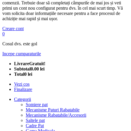
comenzii. Trebuie doar să completați câmpurile de mai jos și veti
primi un cont nou configurat pentru dvs. în cel mai scurt timp. Vă
vom solicita doar informațiile necesare pentru a face procesul de
achiziție mai rapid și mai ușor.
Creare cont
0
Cosul dvs. este gol
Incepe cumparaturile
Livrare
Gratuit!
Subtotal
0.00 lei
Total
0 lei
Vezi cos
Finalizare
Categorii
Somiere pat
Mecanisme Paturi Rabatabile
Mecanisme Rabatabile/Accesorii
Saltele pat
Cadre Pat
Gama Medicala