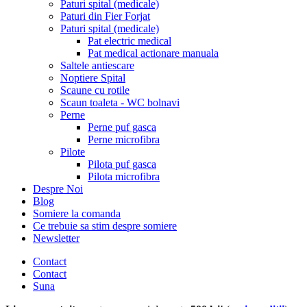
Paturi spital (medicale)
Paturi din Fier Forjat
Paturi spital (medicale)
Pat electric medical
Pat medical actionare manuala
Saltele antiescare
Noptiere Spital
Scaune cu rotile
Scaun toaleta - WC bolnavi
Perne
Perne puf gasca
Perne microfibra
Pilote
Pilota puf gasca
Pilota microfibra
Despre Noi
Blog
Somiere la comanda
Ce trebuie sa stim despre somiere
Newsletter
Contact
Contact
Suna