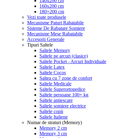
140x200 cm
160x200 cm
180×200 cm
Vezi toate produsele
Mecanisme Paturi Rabatabile
Sisteme De Rabatare Somiere
Mecanisme Mese Rabatabile
Accesorii Generale
Tipuri Saltele
Saltele Memory
Saltele pe arcuri (clasice)
Saltele Pocket - Arcuri Individuale
Saltele Latex
Saltele Cocos
Saltea cu 7 zone de confort
Saltele Medicale
Saltele Superortopedice
Saltele persoane 100+ kg
Saltele antiescare
Saltele somiere electrice
Saltele copii
Saltele Italiene
Numar de straturi (Memory)
Memory 2 cm
Memory 3 cm