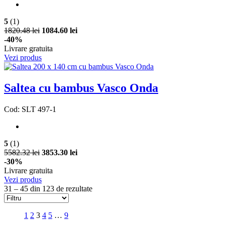
5
(1)
1820.48 lei
1084.60 lei
-40%
Livrare gratuita
Vezi produs
Saltea cu bambus Vasco Onda
Cod: SLT 497-1
5
(1)
5582.32 lei
3853.30 lei
-30%
Livrare gratuita
Vezi produs
31 – 45 din 123 de rezultate
1
2
3
4
5
…
9