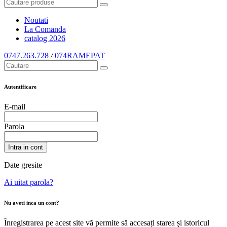
Noutati
La Comanda
catalog
2026
0747.263.728
/
074RAMEPAT
Autentificare
E-mail
Parola
Intra in cont
Date gresite
Ai uitat parola?
Nu aveti inca un cont?
Înregistrarea pe acest site vă permite să accesați starea și istoricul