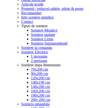
Articole textile
Promotii / reduceri saltele, pilote & perne
Recomandari
Info somiere metalice
Contact
Tipuri de somiere
Somiere Metalice
Somiere tapitate
Somiere Lemn
Somiere Supraponderali
Somiere la comanda
Somiere Electrice
1 persoana
2 persoane
Somiere dupa dimensiune
70x200 cm
90x200 cm
120x200 cm
140x190 cm
140x200 cm
160x200 cm
180x200 cm
200×200 cm
Somiera rabatabila