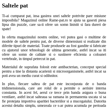
Saltele pat
Ti-ai cumparat pat, insa gasirea unei saltele potrivite pare misiune
imposibila? Magazinul online Rame-pat.ro te ajuta sa gasesti piesa
lipsa din puzzle, care sa-ti ofere un somn linistit si fara dureri de
spate!
In oferta magazinului nostru online, vei putea gasi o multime de
modele de saltele pentru pat, de diverse dimensiuni si realizate din
diferite tipuri de material. Toate produsele au fost gandite si fabricate
cu ajutorul unor tehnologii de ultima generatie, astfel incat sa iti
ofere un somn de calitate si o sustinere eficienta a coloanei
vertebrale, in timpul petrecut in pat.
Materialul de suprafata folosit este antibacterian, conceput special
pentru a tine la distanta acarienii si microorganismele, astfel incat sa
poti avea un mediu curat si odihnitor.
In plus, fiecare saltea de pat este inconjurata de o banda
tridimensionala, care are rolul de a permite o aerisire interna
constanta. In acest fel, aerul ce trece prin banda asigura o buna
ventilare, astfel incat salteaua sa ramana in permanenta uscata si sa
fie protejata impotriva aparitiei bacteriilor si a mucegaiului. Datorita
acestui detaliu simplu, umezeala ce s-ar putea acumula pe perioada