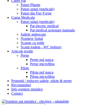
Cadre Pat
Paturi Pliante
Paturi spital (medicale)
Paturi din Fier Forjat
Gama Medicala
Paturi spital (medicale)
Pat electric medical
Pat medical actionare manuala
Saltele antiescare
Noptiere Spital
Scaune cu rotile
Scaun toaleta - WC bolnavi
Articole textile
Perne
Perne puf gasca
Perne microfibra
Pilote
Pilota puf gasca
Pilota microfibra
Promotii / reduceri saltele, pilote & perne
Recomandari
Info somiere metalice
Contact