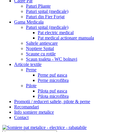
Cadre Pat
Paturi Pliante
Paturi spital (medicale)
Paturi din Fier Forjat
Gama Medicala
Paturi spital (medicale)
Pat electric medical
Pat medical actionare manuala
Saltele antiescare
Noptiere Spital
Scaune cu rotile
Scaun toaleta - WC bolnavi
Articole textile
Perne
Perne puf gasca
Perne microfibra
Pilote
Pilota puf gasca
Pilota microfibra
Promotii / reduceri saltele, pilote & perne
Recomandari
Info somiere metalice
Contact