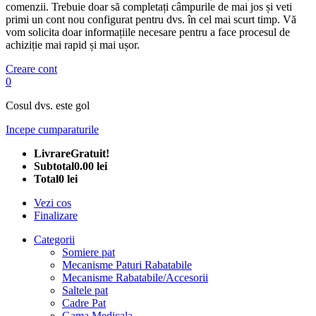
comenzii. Trebuie doar să completați câmpurile de mai jos și veti
primi un cont nou configurat pentru dvs. în cel mai scurt timp. Vă
vom solicita doar informațiile necesare pentru a face procesul de
achiziție mai rapid și mai ușor.
Creare cont
0
Cosul dvs. este gol
Incepe cumparaturile
Livrare
Gratuit!
Subtotal
0.00 lei
Total
0 lei
Vezi cos
Finalizare
Categorii
Somiere pat
Mecanisme Paturi Rabatabile
Mecanisme Rabatabile/Accesorii
Saltele pat
Cadre Pat
Gama Medicala