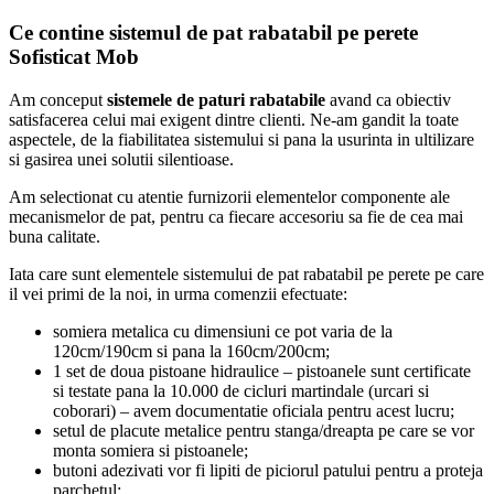
Ce contine
sistemul de pat rabatabil pe perete
Sofisticat Mob
Am conceput
sistemele de paturi rabatabile
avand ca obiectiv
satisfacerea celui mai exigent dintre clienti. Ne-am gandit la toate
aspectele, de la fiabilitatea sistemului si pana la usurinta in ultilizare
si gasirea unei solutii silentioase.
Am selectionat cu atentie furnizorii elementelor componente ale
mecanismelor de pat, pentru ca fiecare accesoriu sa fie de cea mai
buna calitate.
Iata care sunt elementele sistemului de pat rabatabil pe perete pe care
il vei primi de la noi, in urma comenzii efectuate:
somiera metalica cu dimensiuni ce pot varia de la
120cm/190cm si pana la 160cm/200cm;
1 set de doua pistoane hidraulice – pistoanele sunt certificate
si testate pana la 10.000 de cicluri martindale (urcari si
coborari) – avem documentatie oficiala pentru acest lucru;
setul de placute metalice pentru stanga/dreapta pe care se vor
monta somiera si pistoanele;
butoni adezivati vor fi lipiti de piciorul patului pentru a proteja
parchetul;