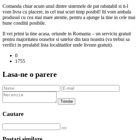
Comanda chiar acum unul dintre sistemele de pat rabatabil si ti-l
vom livra cu placere, in cel mai scurt timp posibil! Iti vom ambala
produsul cu cea mai mare atentie, pentru a ajunge la tine in cele mai
bune conditii posibile.
Il vei primi la tine acasa, oriunde in Romania – un serviciu gratuit
pentru majoritatea oraselor si satelor din tara noastra (va trebui sa
verifici in prealabil lista localitatilor unde livram gratuit).
0
1755
Lasa-ne o parere
Trimite
Cautare
Postari similare