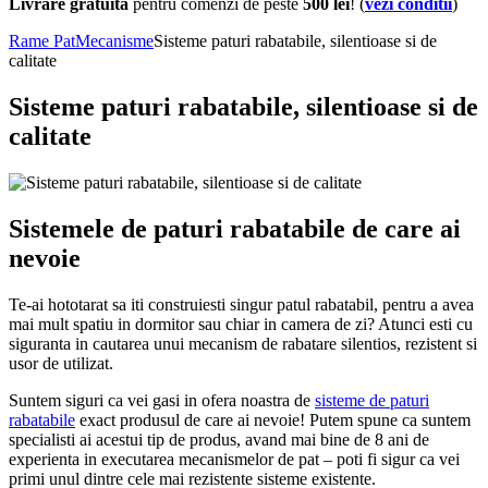
Livrare gratuita
pentru comenzi de peste
500 lei
! (
vezi conditii
)
Rame Pat
Mecanisme
Sisteme paturi rabatabile, silentioase si de
calitate
Sisteme paturi rabatabile, silentioase si de
calitate
Sistemele de paturi rabatabile de care ai
nevoie
Te-ai hototarat sa iti construiesti singur patul rabatabil, pentru a avea
mai mult spatiu in dormitor sau chiar in camera de zi? Atunci esti cu
siguranta in cautarea unui mecanism de rabatare silentios, rezistent si
usor de utilizat.
Suntem siguri ca vei gasi in ofera noastra de
sisteme de paturi
rabatabile
exact produsul de care ai nevoie! Putem spune ca suntem
specialisti ai acestui tip de produs, avand mai bine de 8 ani de
experienta in executarea mecanismelor de pat – poti fi sigur ca vei
primi unul dintre cele mai rezistente sisteme existente.