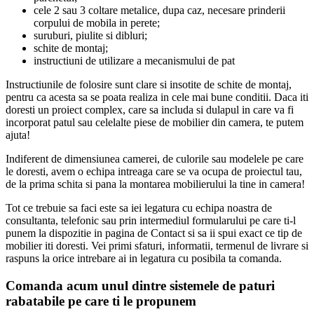
cele 2 sau 3 coltare metalice, dupa caz, necesare prinderii
corpului de mobila in perete;
suruburi, piulite si dibluri;
schite de montaj;
instructiuni de utilizare a mecanismului de pat
Instructiunile de folosire sunt clare si insotite de schite de montaj,
pentru ca acesta sa se poata realiza in cele mai bune conditii. Daca iti
doresti un proiect complex, care sa includa si dulapul in care va fi
incorporat patul sau celelalte piese de mobilier din camera, te putem
ajuta!
Indiferent de dimensiunea camerei, de culorile sau modelele pe care
le doresti, avem o echipa intreaga care se va ocupa de proiectul tau,
de la prima schita si pana la montarea mobilierului la tine in camera!
Tot ce trebuie sa faci este sa iei legatura cu echipa noastra de
consultanta, telefonic sau prin intermediul formularului pe care ti-l
punem la dispozitie in pagina de Contact si sa ii spui exact ce tip de
mobilier iti doresti. Vei primi sfaturi, informatii, termenul de livrare si
raspuns la orice intrebare ai in legatura cu posibila ta comanda.
Comanda acum unul dintre sistemele de paturi
rabatabile pe care ti le propunem