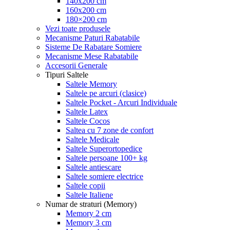
140x200 cm
160x200 cm
180×200 cm
Vezi toate produsele
Mecanisme Paturi Rabatabile
Sisteme De Rabatare Somiere
Mecanisme Mese Rabatabile
Accesorii Generale
Tipuri Saltele
Saltele Memory
Saltele pe arcuri (clasice)
Saltele Pocket - Arcuri Individuale
Saltele Latex
Saltele Cocos
Saltea cu 7 zone de confort
Saltele Medicale
Saltele Superortopedice
Saltele persoane 100+ kg
Saltele antiescare
Saltele somiere electrice
Saltele copii
Saltele Italiene
Numar de straturi (Memory)
Memory 2 cm
Memory 3 cm