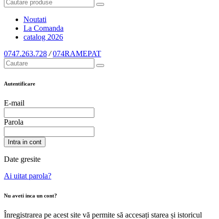
Noutati
La Comanda
catalog
2026
0747.263.728
/
074RAMEPAT
Autentificare
E-mail
Parola
Intra in cont
Date gresite
Ai uitat parola?
Nu aveti inca un cont?
Înregistrarea pe acest site vă permite să accesați starea și istoricul