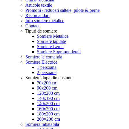
Articole textile
Promotii / reduceri saltele, pilote & perne
Recomandari
Info somiere metalice
Contact
Tipuri de somiere
Somiere Metalice
Somiere tapitate
Somiere Lemn
Somiere Supraponderali
Somiere la comanda
Somiere Electrice
1 persoana
2 persoane
Somiere dupa dimensiune
70x200 cm
90x200 cm
120x200 cm
140x190 cm
140x200 cm
160x200 cm
180x200 cm
200×200 cm
Somiera rabatabila