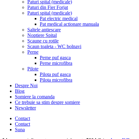
Paturi spital (medicale)
Paturi din Fier Forjat
Paturi spital (medicale)
Pat electric medical
Pat medical actionare manuala
Saltele antiescare
Noptiere Spital
Scaune cu rotile
Scaun toaleta - WC bolnavi
Perne
Perne puf gasca
Perne microfibra
Pilote
Pilota puf gasca
Pilota microfibra
Despre Noi
Blog
Somiere la comanda
Ce trebuie sa stim despre somiere
Newsletter
Contact
Contact
Suna