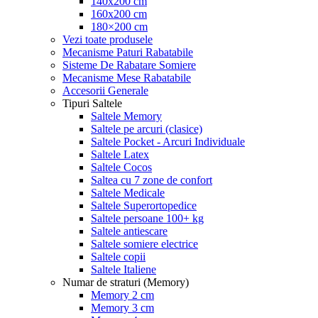
140x200 cm
160x200 cm
180×200 cm
Vezi toate produsele
Mecanisme Paturi Rabatabile
Sisteme De Rabatare Somiere
Mecanisme Mese Rabatabile
Accesorii Generale
Tipuri Saltele
Saltele Memory
Saltele pe arcuri (clasice)
Saltele Pocket - Arcuri Individuale
Saltele Latex
Saltele Cocos
Saltea cu 7 zone de confort
Saltele Medicale
Saltele Superortopedice
Saltele persoane 100+ kg
Saltele antiescare
Saltele somiere electrice
Saltele copii
Saltele Italiene
Numar de straturi (Memory)
Memory 2 cm
Memory 3 cm