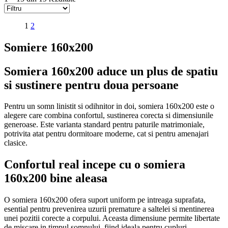
1
2
Somiere 160x200
Somiera 160x200 aduce un plus de spatiu
si sustinere pentru doua persoane
Pentru un somn linistit si odihnitor in doi, somiera 160x200 este o
alegere care combina confortul, sustinerea corecta si dimensiunile
generoase. Este varianta standard pentru paturile matrimoniale,
potrivita atat pentru dormitoare moderne, cat si pentru amenajari
clasice.
Confortul real incepe cu o somiera
160x200 bine aleasa
O somiera 160x200 ofera suport uniform pe intreaga suprafata,
esential pentru prevenirea uzurii premature a saltelei si mentinerea
unei pozitii corecte a corpului. Aceasta dimensiune permite libertate
de miscare in timpul somnului, fiind ideala pentru cupluri.