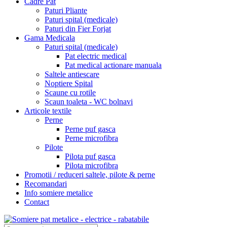
Cadre Pat
Paturi Pliante
Paturi spital (medicale)
Paturi din Fier Forjat
Gama Medicala
Paturi spital (medicale)
Pat electric medical
Pat medical actionare manuala
Saltele antiescare
Noptiere Spital
Scaune cu rotile
Scaun toaleta - WC bolnavi
Articole textile
Perne
Perne puf gasca
Perne microfibra
Pilote
Pilota puf gasca
Pilota microfibra
Promotii / reduceri saltele, pilote & perne
Recomandari
Info somiere metalice
Contact