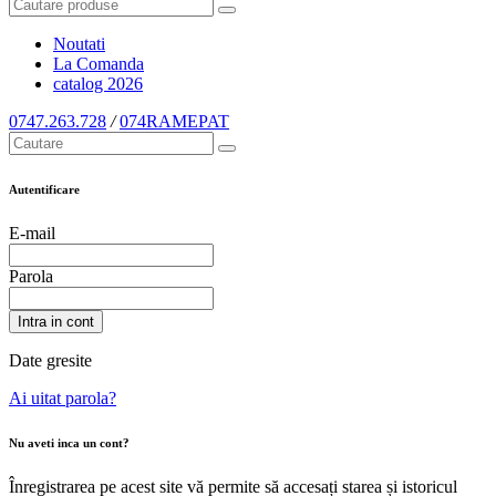
Noutati
La Comanda
catalog
2026
0747.263.728
/
074RAMEPAT
Autentificare
E-mail
Parola
Intra in cont
Date gresite
Ai uitat parola?
Nu aveti inca un cont?
Înregistrarea pe acest site vă permite să accesați starea și istoricul