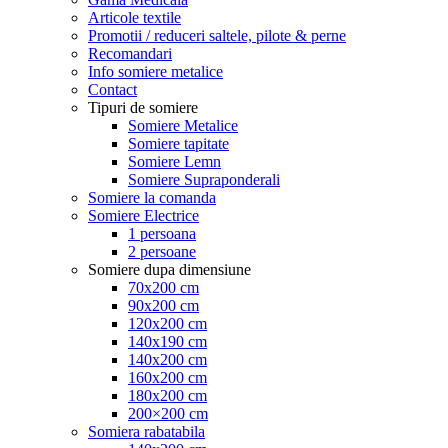
Articole textile
Promotii / reduceri saltele, pilote & perne
Recomandari
Info somiere metalice
Contact
Tipuri de somiere
Somiere Metalice
Somiere tapitate
Somiere Lemn
Somiere Supraponderali
Somiere la comanda
Somiere Electrice
1 persoana
2 persoane
Somiere dupa dimensiune
70x200 cm
90x200 cm
120x200 cm
140x190 cm
140x200 cm
160x200 cm
180x200 cm
200×200 cm
Somiera rabatabila