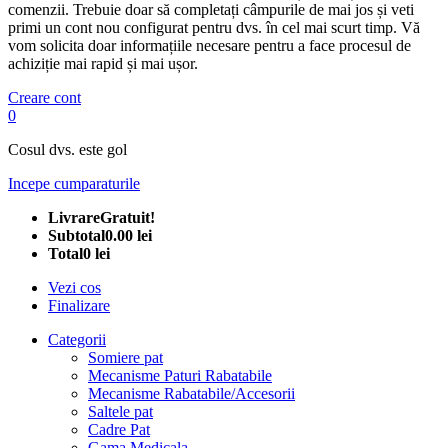
comenzii. Trebuie doar să completați câmpurile de mai jos și veti
primi un cont nou configurat pentru dvs. în cel mai scurt timp. Vă
vom solicita doar informațiile necesare pentru a face procesul de
achiziție mai rapid și mai ușor.
Creare cont
0
Cosul dvs. este gol
Incepe cumparaturile
Livrare
Gratuit!
Subtotal
0.00 lei
Total
0 lei
Vezi cos
Finalizare
Categorii
Somiere pat
Mecanisme Paturi Rabatabile
Mecanisme Rabatabile/Accesorii
Saltele pat
Cadre Pat
Gama Medicala