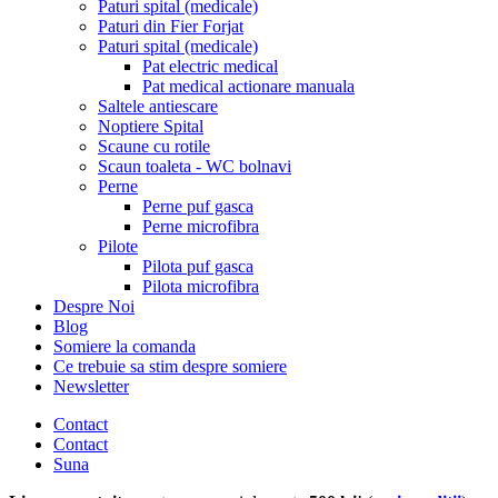
Paturi spital (medicale)
Paturi din Fier Forjat
Paturi spital (medicale)
Pat electric medical
Pat medical actionare manuala
Saltele antiescare
Noptiere Spital
Scaune cu rotile
Scaun toaleta - WC bolnavi
Perne
Perne puf gasca
Perne microfibra
Pilote
Pilota puf gasca
Pilota microfibra
Despre Noi
Blog
Somiere la comanda
Ce trebuie sa stim despre somiere
Newsletter
Contact
Contact
Suna