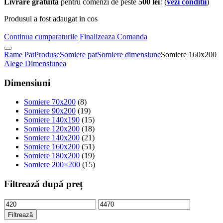
Livrare gratuita
pentru comenzi de peste
500 lei
! (
vezi conditii
)
Produsul a fost adaugat in cos
Continua cumparaturile
Finalizeaza Comanda
Rame Pat
Produse
Somiere pat
Somiere dimensiune
Somiere 160x200
Alege Dimensiunea
Dimensiuni
Somiere 70x200
(8)
Somiere 90x200
(19)
Somiere 140x190
(15)
Somiere 120x200
(18)
Somiere 140x200
(21)
Somiere 160x200
(51)
Somiere 180x200
(19)
Somiere 200×200
(15)
Filtrează după preț
Filtrează