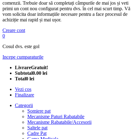
comenzii. Trebuie doar să completați câmpurile de mai jos și veti
primi un cont nou configurat pentru dvs. în cel mai scurt timp. Vă
vom solicita doar informațiile necesare pentru a face procesul de
achiziție mai rapid și mai ușor.
Creare cont
0
Cosul dvs. este gol
Incepe cumparaturile
Livrare
Gratuit!
Subtotal
0.00 lei
Total
0 lei
Vezi cos
Finalizare
Categorii
Somiere pat
Mecanisme Paturi Rabatabile
Mecanisme Rabatabile/Accesorii
Saltele pat
Cadre Pat
Gama Medicala