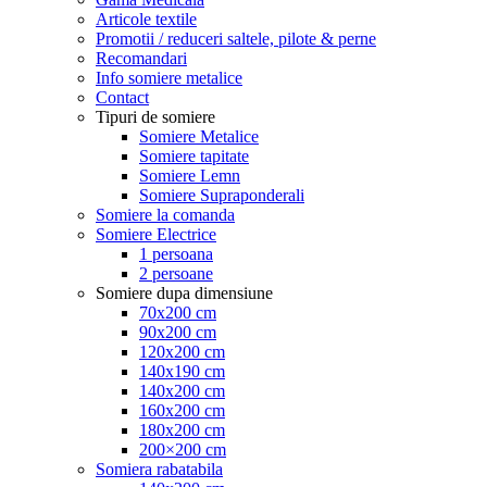
Articole textile
Promotii / reduceri saltele, pilote & perne
Recomandari
Info somiere metalice
Contact
Tipuri de somiere
Somiere Metalice
Somiere tapitate
Somiere Lemn
Somiere Supraponderali
Somiere la comanda
Somiere Electrice
1 persoana
2 persoane
Somiere dupa dimensiune
70x200 cm
90x200 cm
120x200 cm
140x190 cm
140x200 cm
160x200 cm
180x200 cm
200×200 cm
Somiera rabatabila