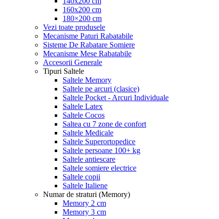
140x200 cm
160x200 cm
180×200 cm
Vezi toate produsele
Mecanisme Paturi Rabatabile
Sisteme De Rabatare Somiere
Mecanisme Mese Rabatabile
Accesorii Generale
Tipuri Saltele
Saltele Memory
Saltele pe arcuri (clasice)
Saltele Pocket - Arcuri Individuale
Saltele Latex
Saltele Cocos
Saltea cu 7 zone de confort
Saltele Medicale
Saltele Superortopedice
Saltele persoane 100+ kg
Saltele antiescare
Saltele somiere electrice
Saltele copii
Saltele Italiene
Numar de straturi (Memory)
Memory 2 cm
Memory 3 cm