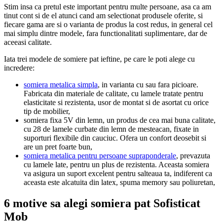
Stim insa ca pretul este important pentru multe persoane, asa ca am
tinut cont si de el atunci cand am selectionat produsele oferite, si
fiecare gama are si o varianta de produs la cost redus, in general cel
mai simplu dintre modele, fara functionalitati suplimentare, dar de
aceeasi calitate.
Iata trei modele de somiere pat ieftine, pe care le poti alege cu
incredere:
somiera metalica simpla
, in varianta cu sau fara picioare.
Fabricata din materiale de calitate, cu lamele tratate pentru
elasticitate si rezistenta, usor de montat si de asortat cu orice
tip de mobilier,
somiera fixa 5V din lemn, un produs de cea mai buna calitate,
cu 28 de lamele curbate din lemn de mesteacan, fixate in
suporturi flexibile din cauciuc. Ofera un confort deosebit si
are un pret foarte bun,
somiera metalica pentru persoane supraponderale
, prevazuta
cu lamele late, pentru un plus de rezistenta. Aceasta somiera
va asigura un suport excelent pentru salteaua ta, indiferent ca
aceasta este alcatuita din latex, spuma memory sau poliuretan,
6 motive sa alegi somiera pat Sofisticat
Mob