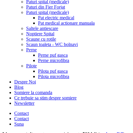
Paturi spital (medicale)
Paturi din Fier Forjat
Paturi spital (medicale)
Pat electric medical
Pat medical actionare manuala
Saltele antiescare
Noptiere Spital
Scaune cu rotile
Scaun toaleta - WC bolnavi
Perne
Perne puf gasca
Perne microfibra
Pilote
Pilota puf gasca
Pilota microfibra
Despre Noi
Blog
Somiere la comanda
Ce trebuie sa stim despre somiere
Newsletter
Contact
Contact
Suna