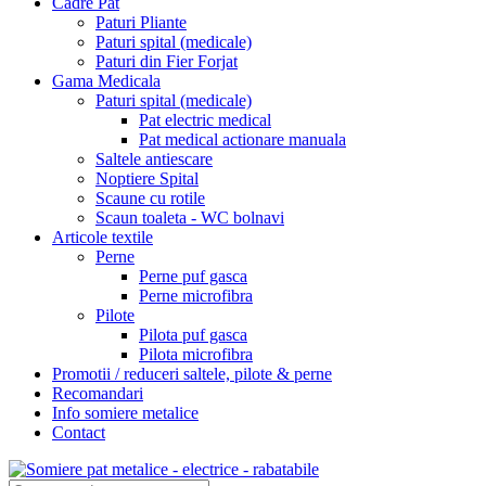
Cadre Pat
Paturi Pliante
Paturi spital (medicale)
Paturi din Fier Forjat
Gama Medicala
Paturi spital (medicale)
Pat electric medical
Pat medical actionare manuala
Saltele antiescare
Noptiere Spital
Scaune cu rotile
Scaun toaleta - WC bolnavi
Articole textile
Perne
Perne puf gasca
Perne microfibra
Pilote
Pilota puf gasca
Pilota microfibra
Promotii / reduceri saltele, pilote & perne
Recomandari
Info somiere metalice
Contact