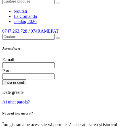
Noutati
La Comanda
catalog
2026
0747.263.728
/
074RAMEPAT
Autentificare
E-mail
Parola
Intra in cont
Date gresite
Ai uitat parola?
Nu aveti inca un cont?
Înregistrarea pe acest site vă permite să accesați starea și istoricul