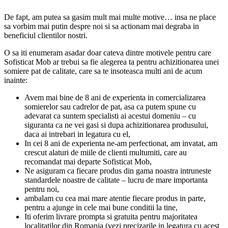
De fapt, am putea sa gasim mult mai multe motive… insa ne place
sa vorbim mai putin despre noi si sa actionam mai degraba in
beneficiul clientilor nostri.
O sa iti enumeram asadar doar cateva dintre motivele pentru care
Sofisticat Mob ar trebui sa fie alegerea ta pentru achizitionarea unei
somiere pat de calitate, care sa te insoteasca multi ani de acum
inainte:
Avem mai bine de 8 ani de experienta in comercializarea
somierelor sau cadrelor de pat, asa ca putem spune cu
adevarat ca suntem specialisti ai acestui domeniu – cu
siguranta ca ne vei gasi si dupa achizitionarea produsului,
daca ai intrebari in legatura cu el,
In cei 8 ani de experienta ne-am perfectionat, am invatat, am
crescut alaturi de miile de clienti multumiti, care au
recomandat mai departe Sofisticat Mob,
Ne asiguram ca fiecare produs din gama noastra intruneste
standardele noastre de calitate – lucru de mare importanta
pentru noi,
ambalam cu cea mai mare atentie fiecare produs in parte,
pentru a ajunge in cele mai bune conditii la tine,
Iti oferim livrare prompta si gratuita pentru majoritatea
localitatilor din Romania (vezi precizarile in legatura cu acest