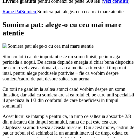
Livrare gratuita
pentru comenzi de peste
500 lei
! (
vezi conditii
)
Rame Pat
Somiere
Somiera pat: alege-o cu cea mai mare atentie
Somiera pat: alege-o cu cea mai mare
atentie
Stim cu totii cat de important este un somn linisit, pe intreaga
perioada a noptii. De acesta depinde energia si chiar buna dispozitie
pe care o vei avea a doua zi, asa ca merita sa investesti timp mai
intai, pentru alege produsele potrivite – fie ca vorbim despre
somiera/cadru de pat, despre saltea sau perna.
Cu totii ne gandim la saltea atunci cand vorbim despre un somn
linistitor, dar stiai ca somiera are si ea rolul ei, pe care unii specialisti
il apreciaza la 1/3 din confortul de care beneficiezi in timpul
somnului?
Acest lucru se intampla pentru ca, in timp ce salteaua absoarbe 2/3
din miscarea din timpul somnului, rama de pat este cea care
adapteaza si amortizeaza aceasta miscare. Din acest motiv, cadrul de
pat ar trebui si el schimbat la un anumit interval de timp, odata cu