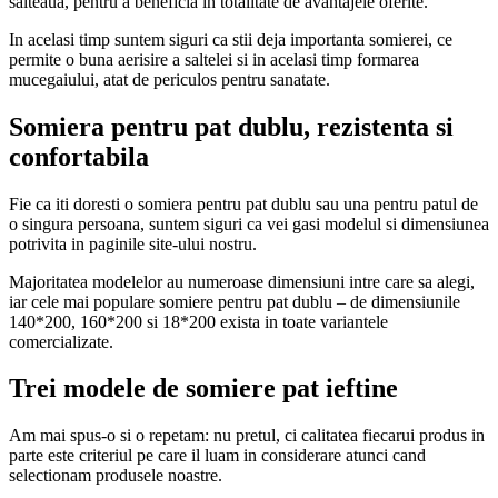
salteaua, pentru a beneficia in totalitate de avantajele oferite.
In acelasi timp suntem siguri ca stii deja importanta somierei, ce
permite o buna aerisire a saltelei si in acelasi timp formarea
mucegaiului, atat de periculos pentru sanatate.
Somiera pentru pat dublu, rezistenta si
confortabila
Fie ca iti doresti o somiera pentru pat dublu sau una pentru patul de
o singura persoana, suntem siguri ca vei gasi modelul si dimensiunea
potrivita in paginile site-ului nostru.
Majoritatea modelelor au numeroase dimensiuni intre care sa alegi,
iar cele mai populare somiere pentru pat dublu – de dimensiunile
140*200, 160*200 si 18*200 exista in toate variantele
comercializate.
Trei modele de somiere pat ieftine
Am mai spus-o si o repetam: nu pretul, ci calitatea fiecarui produs in
parte este criteriul pe care il luam in considerare atunci cand
selectionam produsele noastre.