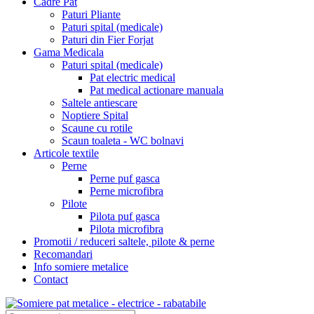
Cadre Pat
Paturi Pliante
Paturi spital (medicale)
Paturi din Fier Forjat
Gama Medicala
Paturi spital (medicale)
Pat electric medical
Pat medical actionare manuala
Saltele antiescare
Noptiere Spital
Scaune cu rotile
Scaun toaleta - WC bolnavi
Articole textile
Perne
Perne puf gasca
Perne microfibra
Pilote
Pilota puf gasca
Pilota microfibra
Promotii / reduceri saltele, pilote & perne
Recomandari
Info somiere metalice
Contact