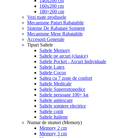
140x200 cm
160x200 cm
180×200 cm
Vezi toate produsele
Mecanisme Paturi Rabatabile
Sisteme De Rabatare Somiere
Mecanisme Mese Rabatabile
Accesorii Generale
Tipuri Saltele
Saltele Memory
Saltele pe arcuri (clasice)
Saltele Pocket - Arcuri Individuale
Saltele Latex
Saltele Cocos
Saltea cu 7 zone de confort
Saltele Medicale
Saltele Superortopedice
Saltele persoane 100+ kg
Saltele antiescare
Saltele somiere electrice
Saltele copii
Saltele Italiene
Numar de straturi (Memory)
Memory 2 cm
Memory 3 cm