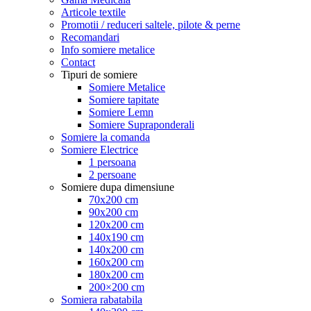
Articole textile
Promotii / reduceri saltele, pilote & perne
Recomandari
Info somiere metalice
Contact
Tipuri de somiere
Somiere Metalice
Somiere tapitate
Somiere Lemn
Somiere Supraponderali
Somiere la comanda
Somiere Electrice
1 persoana
2 persoane
Somiere dupa dimensiune
70x200 cm
90x200 cm
120x200 cm
140x190 cm
140x200 cm
160x200 cm
180x200 cm
200×200 cm
Somiera rabatabila