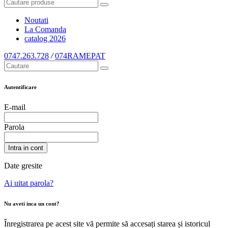
Noutati
La Comanda
catalog
2026
0747.263.728
/
074RAMEPAT
Autentificare
E-mail
Parola
Intra in cont
Date gresite
Ai uitat parola?
Nu aveti inca un cont?
Înregistrarea pe acest site vă permite să accesați starea și istoricul