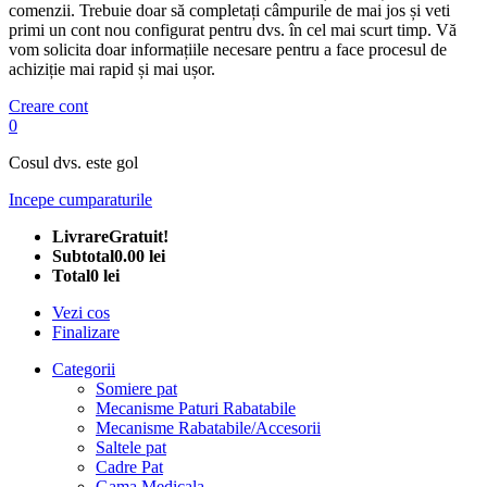
comenzii. Trebuie doar să completați câmpurile de mai jos și veti
primi un cont nou configurat pentru dvs. în cel mai scurt timp. Vă
vom solicita doar informațiile necesare pentru a face procesul de
achiziție mai rapid și mai ușor.
Creare cont
0
Cosul dvs. este gol
Incepe cumparaturile
Livrare
Gratuit!
Subtotal
0.00 lei
Total
0 lei
Vezi cos
Finalizare
Categorii
Somiere pat
Mecanisme Paturi Rabatabile
Mecanisme Rabatabile/Accesorii
Saltele pat
Cadre Pat
Gama Medicala