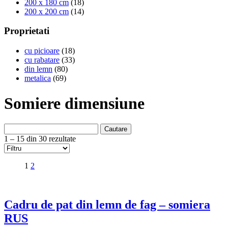
200 x 180 cm
(18)
200 x 200 cm
(14)
Proprietati
cu picioare
(18)
cu rabatare
(33)
din lemn
(80)
metalica
(69)
Somiere dimensiune
Cautare
1 – 15 din 30 rezultate
1
2
Cadru de pat din lemn de fag – somiera
RUS