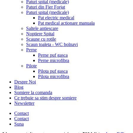
Paturi spital (medicale)
Paturi din Fier Forjat
Paturi spital (medicale)
Pat electric medical
Pat medical actionare manuala
Saltele antiescare
Noptiere Spital
Scaune cu rotile
Scaun toaleta - WC bolnavi
Perne
Perne puf gasca
Perne microfibra
Pilote
Pilota puf gasca
Pilota microfibra
Despre Noi
Blog
Somiere la comanda
Ce trebuie sa stim despre somiere
Newsletter
Contact
Contact
Suna