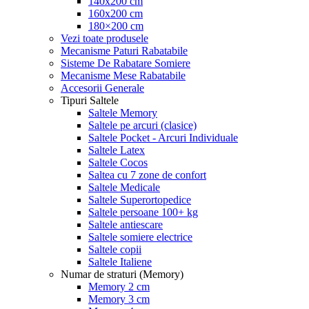
140x200 cm
160x200 cm
180×200 cm
Vezi toate produsele
Mecanisme Paturi Rabatabile
Sisteme De Rabatare Somiere
Mecanisme Mese Rabatabile
Accesorii Generale
Tipuri Saltele
Saltele Memory
Saltele pe arcuri (clasice)
Saltele Pocket - Arcuri Individuale
Saltele Latex
Saltele Cocos
Saltea cu 7 zone de confort
Saltele Medicale
Saltele Superortopedice
Saltele persoane 100+ kg
Saltele antiescare
Saltele somiere electrice
Saltele copii
Saltele Italiene
Numar de straturi (Memory)
Memory 2 cm
Memory 3 cm