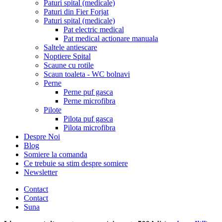
Paturi spital (medicale)
Paturi din Fier Forjat
Paturi spital (medicale)
Pat electric medical
Pat medical actionare manuala
Saltele antiescare
Noptiere Spital
Scaune cu rotile
Scaun toaleta - WC bolnavi
Perne
Perne puf gasca
Perne microfibra
Pilote
Pilota puf gasca
Pilota microfibra
Despre Noi
Blog
Somiere la comanda
Ce trebuie sa stim despre somiere
Newsletter
Contact
Contact
Suna