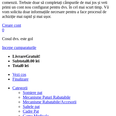
comenzii. Trebuie doar să completați câmpurile de mai jos și veti
primi un cont nou configurat pentru dvs. în cel mai scurt timp. Vă
vom solicita doar informațiile necesare pentru a face procesul de
achiziție mai rapid și mai ușor.
Creare cont
0
Cosul dvs. este gol
Incepe cumparaturile
Livrare
Gratuit!
Subtotal
0.00 lei
Total
0 lei
Vezi cos
Finalizare
Categorii
Somiere pat
Mecanisme Paturi Rabatabile
Mecanisme Rabatabile/Accesorii
Saltele pat
Cadre Pat
Gama Medicala