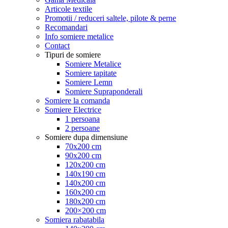
Articole textile
Promotii / reduceri saltele, pilote & perne
Recomandari
Info somiere metalice
Contact
Tipuri de somiere
Somiere Metalice
Somiere tapitate
Somiere Lemn
Somiere Supraponderali
Somiere la comanda
Somiere Electrice
1 persoana
2 persoane
Somiere dupa dimensiune
70x200 cm
90x200 cm
120x200 cm
140x190 cm
140x200 cm
160x200 cm
180x200 cm
200×200 cm
Somiera rabatabila