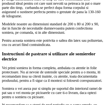
produsul ideal pentru cei care sunt nevoiti sa petreaca in pat o mare
parte din timp, curbandu-se perfect dupa forma corpului si
asigurand o sustinere perfecta pentru o greutate de pana la 130-160
de kilograme.
Modelele noastre au dimensiuni standard de 200 x 80 si 200 x 90,
dar in functie de necesitatile dumnevoastra putem confectiona
somiera, pe comanda, si in alte dimensiuni.
Pentru aceasta somiera este potrivita o saltea din latex sau poliuretan,
cea cu arcuri fiind contraindicata.
Instructiuni de pastrare si utilizare ale somierelor
electrice
Vei primi somiera in forma completa, ambalata cu atentie in folie
protectoare. Nu ai nevoie de ustensile speciale pentru a o monta, iti
recomandam insa sa citesti inainte, cu atentie, toata documentatia
produsului, pentru a fi sigur ca il montezi si folosesti corespunzatori.
Somiera o vei aseza pur si simplu pe suportul din interiorul ramei de
pat sau o vei monta pe picioarele cu care ti-o livram, daca optezi
pentru o somiera cu picioare.
Iti recomandam sa o stergi de praf periodic cu o carpa umeda, cu