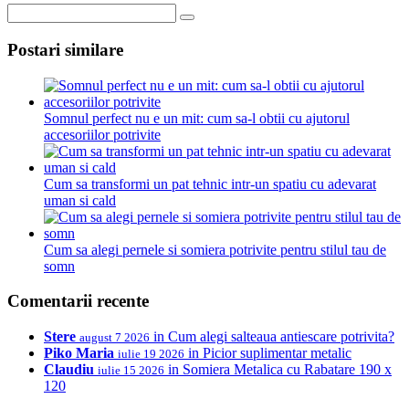
Postari similare
Somnul perfect nu e un mit: cum sa-l obtii cu ajutorul
accesoriilor potrivite
Cum sa transformi un pat tehnic intr-un spatiu cu adevarat
uman si cald
Cum sa alegi pernele si somiera potrivite pentru stilul tau de
somn
Comentarii recente
Stere
in
Cum alegi salteaua antiescare potrivita?
august 7 2026
Piko Maria
in
Picior suplimentar metalic
iulie 19 2026
Claudiu
in
Somiera Metalica cu Rabatare 190 x
iulie 15 2026
120