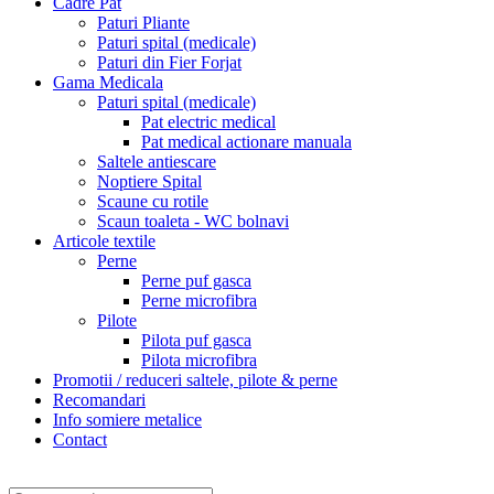
Cadre Pat
Paturi Pliante
Paturi spital (medicale)
Paturi din Fier Forjat
Gama Medicala
Paturi spital (medicale)
Pat electric medical
Pat medical actionare manuala
Saltele antiescare
Noptiere Spital
Scaune cu rotile
Scaun toaleta - WC bolnavi
Articole textile
Perne
Perne puf gasca
Perne microfibra
Pilote
Pilota puf gasca
Pilota microfibra
Promotii / reduceri saltele, pilote & perne
Recomandari
Info somiere metalice
Contact