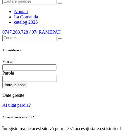
Noutati
La Comanda
catalog
2026
0747.263.728
/
074RAMEPAT
Autentificare
E-mail
Parola
Intra in cont
Date gresite
Ai uitat parola?
Nu aveti inca un cont?
Înregistrarea pe acest site vă permite să accesați starea și istoricul