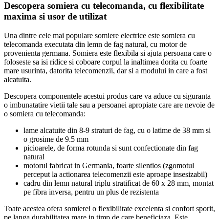
Descopera somiera cu telecomanda, cu flexibilitate
maxima si usor de utilizat
Una dintre cele mai populare somiere electrice este somiera cu
telecomanda executata din lemn de fag natural, cu motor de
provenienta germana. Somiera este flexibila si ajuta persoana care o
foloseste sa isi ridice si coboare corpul la inaltimea dorita cu foarte
mare usurinta, datorita telecomenzii, dar si a modului in care a fost
alcatuita.
Descopera componentele acestui produs care va aduce cu siguranta
o imbunatatire vietii tale sau a persoanei apropiate care are nevoie de
o somiera cu telecomanda:
lame alcatuite din 8-9 straturi de fag, cu o latime de 38 mm si
o grosime de 9.5 mm
picioarele, de forma rotunda si sunt confectionate din fag
natural
motorul fabricat in Germania, foarte silentios (zgomotul
perceput la actionarea telecomenzii este aproape insesizabil)
cadru din lemn natural triplu stratificat de 60 x 28 mm, montat
pe fibra inversa, pentru un plus de rezistenta
Toate acestea ofera somierei o flexibilitate excelenta si confort sporit,
pe langa durabilitatea mare in timp de care beneficiaza. Este