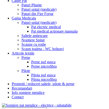
Cadre Pat
Paturi Pliante
Paturi spital (medicale)
Paturi din Fier Forjat
Gama Medicala
Paturi spital (medicale)
Pat electric medical
Pat medical actionare manuala
Saltele antiescare
Noptiere Spital
Scaune cu rotile
Scaun toaleta - WC bolnavi
Articole textile
Perne
Perne puf gasca
Perne microfibra
Pilote
Pilota puf gasca
Pilota microfibra
Promotii / reduceri saltele, pilote & perne
Recomandari
Info somiere metalice
Contact