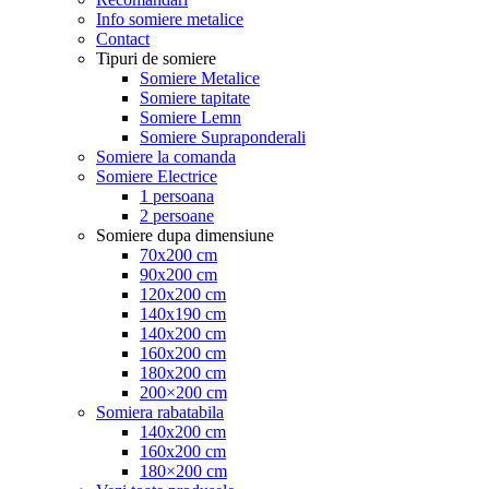
Info somiere metalice
Contact
Tipuri de somiere
Somiere Metalice
Somiere tapitate
Somiere Lemn
Somiere Supraponderali
Somiere la comanda
Somiere Electrice
1 persoana
2 persoane
Somiere dupa dimensiune
70x200 cm
90x200 cm
120x200 cm
140x190 cm
140x200 cm
160x200 cm
180x200 cm
200×200 cm
Somiera rabatabila
140x200 cm
160x200 cm
180×200 cm