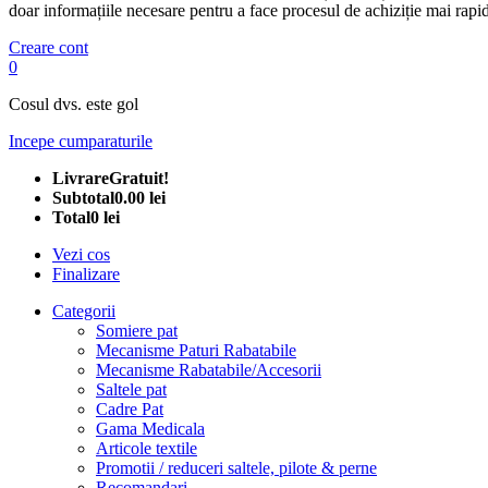
doar informațiile necesare pentru a face procesul de achiziție mai rapid
Creare cont
0
Cosul dvs. este gol
Incepe cumparaturile
Livrare
Gratuit!
Subtotal
0.00 lei
Total
0 lei
Vezi cos
Finalizare
Categorii
Somiere pat
Mecanisme Paturi Rabatabile
Mecanisme Rabatabile/Accesorii
Saltele pat
Cadre Pat
Gama Medicala
Articole textile
Promotii / reduceri saltele, pilote & perne
Recomandari