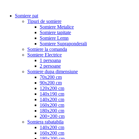
Somiere pat
Tipuri de somiere
Somiere Metalice
Somiere tapitate
Somiere Lemn
Somiere Supraponderali
Somiere la comanda
Somiere Electrice
1 persoana
2 persoane
Somiere dupa dimensiune
70x200 cm
90x200 cm
120x200 cm
140x190 cm
140x200 cm
160x200 cm
180x200 cm
200×200 cm
Somiera rabatabila
140x200 cm
160x200 cm
180×200 cm