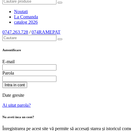
Noutati
La Comanda
catalog
2026
0747.263.728
/
074RAMEPAT
Autentificare
E-mail
Parola
Intra in cont
Date gresite
Ai uitat parola?
Nu aveti inca un cont?
Înregistrarea pe acest site vă permite să accesați starea și istoricul c