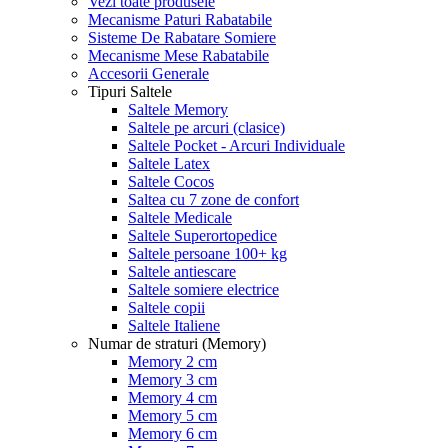
Vezi toate produsele
Mecanisme Paturi Rabatabile
Sisteme De Rabatare Somiere
Mecanisme Mese Rabatabile
Accesorii Generale
Tipuri Saltele
Saltele Memory
Saltele pe arcuri (clasice)
Saltele Pocket - Arcuri Individuale
Saltele Latex
Saltele Cocos
Saltea cu 7 zone de confort
Saltele Medicale
Saltele Superortopedice
Saltele persoane 100+ kg
Saltele antiescare
Saltele somiere electrice
Saltele copii
Saltele Italiene
Numar de straturi (Memory)
Memory 2 cm
Memory 3 cm
Memory 4 cm
Memory 5 cm
Memory 6 cm