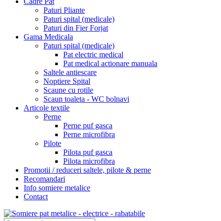
Cadre Pat
Paturi Pliante
Paturi spital (medicale)
Paturi din Fier Forjat
Gama Medicala
Paturi spital (medicale)
Pat electric medical
Pat medical actionare manuala
Saltele antiescare
Noptiere Spital
Scaune cu rotile
Scaun toaleta - WC bolnavi
Articole textile
Perne
Perne puf gasca
Perne microfibra
Pilote
Pilota puf gasca
Pilota microfibra
Promotii / reduceri saltele, pilote & perne
Recomandari
Info somiere metalice
Contact