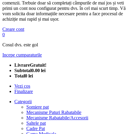
comenzii. Trebuie doar să completați câmpurile de mai jos și veti
primi un cont nou configurat pentru dvs. în cel mai scurt timp. Vă
vom solicita doar informațiile necesare pentru a face procesul de
achiziție mai rapid și mai ușor.
Creare cont
0
Cosul dvs. este gol
Incepe cumparaturile
Livrare
Gratuit!
Subtotal
0.00 lei
Total
0 lei
Vezi cos
Finalizare
Categorii
Somiere pat
Mecanisme Paturi Rabatabile
Mecanisme Rabatabile/Accesorii
Saltele pat
Cadre Pat
Gama Medicala