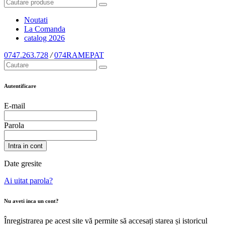
Noutati
La Comanda
catalog
2026
0747.263.728
/
074RAMEPAT
Autentificare
E-mail
Parola
Intra in cont
Date gresite
Ai uitat parola?
Nu aveti inca un cont?
Înregistrarea pe acest site vă permite să accesați starea și istoricul