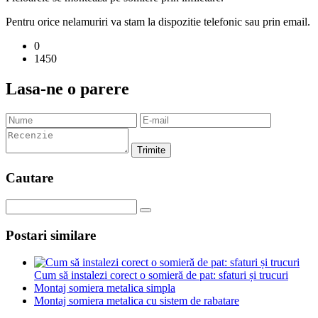
Pentru orice nelamuriri va stam la dispozitie telefonic sau prin email.
0
1450
Lasa-ne o parere
Trimite
Cautare
Postari similare
Cum să instalezi corect o somieră de pat: sfaturi și trucuri
Montaj somiera metalica simpla
Montaj somiera metalica cu sistem de rabatare