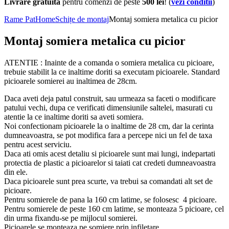
Livrare gratuita
pentru comenzi de peste
500 lei
! (
vezi conditii
)
Rame Pat
Home
Schițe de montaj
Montaj somiera metalica cu picior
Montaj somiera metalica cu picior
ATENTIE : Inainte de a comanda o somiera metalica cu picioare,
trebuie stabilit la ce inaltime doriti sa executam picioarele. Standard
picioarele somierei au inaltimea de 28cm.
Daca aveti deja patul construit, sau urmeaza sa faceti o modificare
patului vechi, dupa ce verificati dimensiunile saltelei, masurati cu
atentie la ce inaltime doriti sa aveti somiera.
Noi confectionam picioarele la o inaltime de 28 cm, dar la cerinta
dumneavoastra, se pot modifica fara a percepe nici un fel de taxa
pentru acest serviciu.
Daca ati omis acest detaliu si picioarele sunt mai lungi, indepartati
protectia de plastic a picioarelor si taiati cat credeti dumneavoastra
din ele.
Daca picioarele sunt prea scurte, va trebui sa comandati alt set de
picioare.
Pentru somierele de pana la 160 cm latime, se folosesc 4 picioare.
Pentru somierele de peste 160 cm latime, se monteaza 5 picioare, cel
din urma fixandu-se pe mijlocul somierei.
Picioarele se monteaza pe somiere prin infiletare.