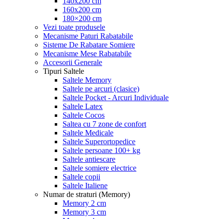
140x200 cm
160x200 cm
180×200 cm
Vezi toate produsele
Mecanisme Paturi Rabatabile
Sisteme De Rabatare Somiere
Mecanisme Mese Rabatabile
Accesorii Generale
Tipuri Saltele
Saltele Memory
Saltele pe arcuri (clasice)
Saltele Pocket - Arcuri Individuale
Saltele Latex
Saltele Cocos
Saltea cu 7 zone de confort
Saltele Medicale
Saltele Superortopedice
Saltele persoane 100+ kg
Saltele antiescare
Saltele somiere electrice
Saltele copii
Saltele Italiene
Numar de straturi (Memory)
Memory 2 cm
Memory 3 cm