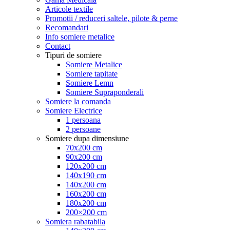
Articole textile
Promotii / reduceri saltele, pilote & perne
Recomandari
Info somiere metalice
Contact
Tipuri de somiere
Somiere Metalice
Somiere tapitate
Somiere Lemn
Somiere Supraponderali
Somiere la comanda
Somiere Electrice
1 persoana
2 persoane
Somiere dupa dimensiune
70x200 cm
90x200 cm
120x200 cm
140x190 cm
140x200 cm
160x200 cm
180x200 cm
200×200 cm
Somiera rabatabila