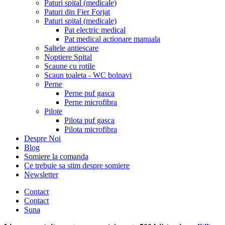
Paturi spital (medicale)
Paturi din Fier Forjat
Paturi spital (medicale)
Pat electric medical
Pat medical actionare manuala
Saltele antiescare
Noptiere Spital
Scaune cu rotile
Scaun toaleta - WC bolnavi
Perne
Perne puf gasca
Perne microfibra
Pilote
Pilota puf gasca
Pilota microfibra
Despre Noi
Blog
Somiere la comanda
Ce trebuie sa stim despre somiere
Newsletter
Contact
Contact
Suna