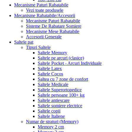
Mecanisme Paturi Rabatabile
Vezi toate produsele
Mecanisme Rabatabile/Accesorii
Mecanisme Paturi Rabatabile
Sisteme De Rabatare Somiere
Mecanisme Mese Rabatabile
Accesorii Generale
Saltele pat
Tipuri Saltele
Saltele Memory
Saltele pe arcuri (clasice)
Saltele Pocket - Arcuri Individuale
Saltele Latex
Saltele Cocos
Saltea cu 7 zone de confort
Saltele Medicale
Saltele Superortopedice
Saltele persoane 100+ kg
Saltele antiescare
Saltele somiere electrice
Saltele copii
Saltele Italiene
Numar de straturi (Memory)
Memory 2 cm