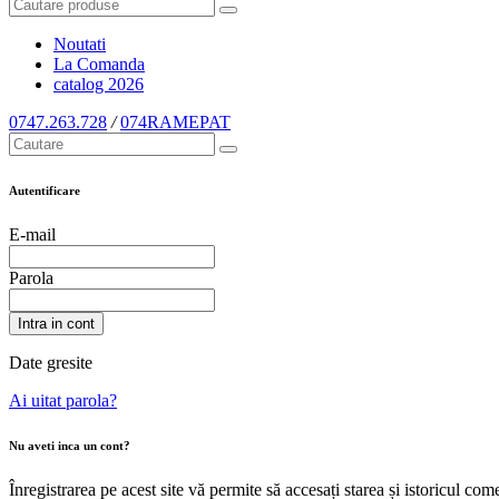
Noutati
La Comanda
catalog
2026
0747.263.728
/
074RAMEPAT
Autentificare
E-mail
Parola
Intra in cont
Date gresite
Ai uitat parola?
Nu aveti inca un cont?
Înregistrarea pe acest site vă permite să accesați starea și istoricul c