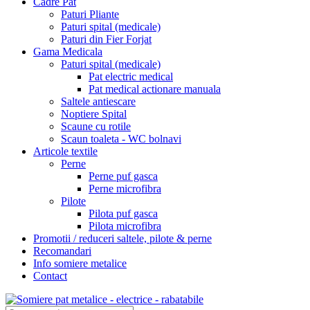
Cadre Pat
Paturi Pliante
Paturi spital (medicale)
Paturi din Fier Forjat
Gama Medicala
Paturi spital (medicale)
Pat electric medical
Pat medical actionare manuala
Saltele antiescare
Noptiere Spital
Scaune cu rotile
Scaun toaleta - WC bolnavi
Articole textile
Perne
Perne puf gasca
Perne microfibra
Pilote
Pilota puf gasca
Pilota microfibra
Promotii / reduceri saltele, pilote & perne
Recomandari
Info somiere metalice
Contact