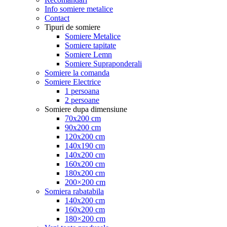
Info somiere metalice
Contact
Tipuri de somiere
Somiere Metalice
Somiere tapitate
Somiere Lemn
Somiere Supraponderali
Somiere la comanda
Somiere Electrice
1 persoana
2 persoane
Somiere dupa dimensiune
70x200 cm
90x200 cm
120x200 cm
140x190 cm
140x200 cm
160x200 cm
180x200 cm
200×200 cm
Somiera rabatabila
140x200 cm
160x200 cm
180×200 cm