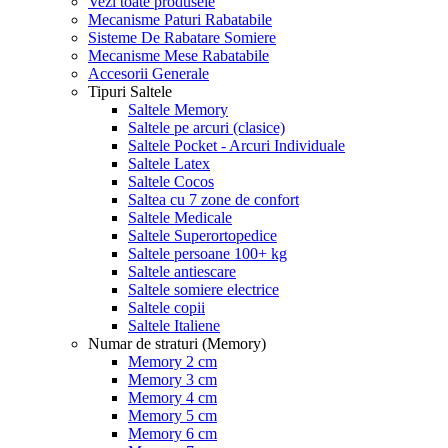
Vezi toate produsele
Mecanisme Paturi Rabatabile
Sisteme De Rabatare Somiere
Mecanisme Mese Rabatabile
Accesorii Generale
Tipuri Saltele
Saltele Memory
Saltele pe arcuri (clasice)
Saltele Pocket - Arcuri Individuale
Saltele Latex
Saltele Cocos
Saltea cu 7 zone de confort
Saltele Medicale
Saltele Superortopedice
Saltele persoane 100+ kg
Saltele antiescare
Saltele somiere electrice
Saltele copii
Saltele Italiene
Numar de straturi (Memory)
Memory 2 cm
Memory 3 cm
Memory 4 cm
Memory 5 cm
Memory 6 cm