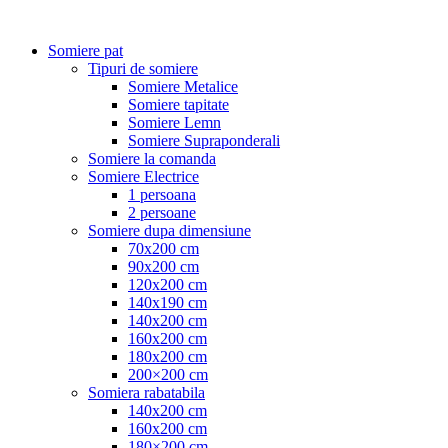
Somiere pat
Tipuri de somiere
Somiere Metalice
Somiere tapitate
Somiere Lemn
Somiere Supraponderali
Somiere la comanda
Somiere Electrice
1 persoana
2 persoane
Somiere dupa dimensiune
70x200 cm
90x200 cm
120x200 cm
140x190 cm
140x200 cm
160x200 cm
180x200 cm
200×200 cm
Somiera rabatabila
140x200 cm
160x200 cm
180×200 cm