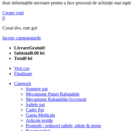
doar informațiile necesare pentru a face procesul de achiziție mai rapid
Creare cont
0
Cosul dvs. este gol
Incepe cumparaturile
Livrare
Gratuit!
Subtotal
0.00 lei
Total
0 lei
Vezi cos
Finalizare
Categorii
Somiere pat
Mecanisme Paturi Rabatabile
Mecanisme Rabatabile/Accesorii
Saltele pat
Cadre Pat
Gama Medicala
Articole textile
Promotii / reduceri saltele, pilote & perne
Recomandari