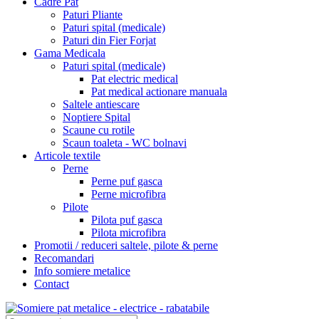
Cadre Pat
Paturi Pliante
Paturi spital (medicale)
Paturi din Fier Forjat
Gama Medicala
Paturi spital (medicale)
Pat electric medical
Pat medical actionare manuala
Saltele antiescare
Noptiere Spital
Scaune cu rotile
Scaun toaleta - WC bolnavi
Articole textile
Perne
Perne puf gasca
Perne microfibra
Pilote
Pilota puf gasca
Pilota microfibra
Promotii / reduceri saltele, pilote & perne
Recomandari
Info somiere metalice
Contact