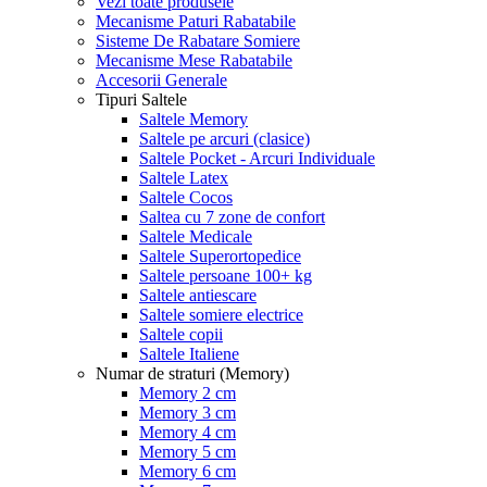
Vezi toate produsele
Mecanisme Paturi Rabatabile
Sisteme De Rabatare Somiere
Mecanisme Mese Rabatabile
Accesorii Generale
Tipuri Saltele
Saltele Memory
Saltele pe arcuri (clasice)
Saltele Pocket - Arcuri Individuale
Saltele Latex
Saltele Cocos
Saltea cu 7 zone de confort
Saltele Medicale
Saltele Superortopedice
Saltele persoane 100+ kg
Saltele antiescare
Saltele somiere electrice
Saltele copii
Saltele Italiene
Numar de straturi (Memory)
Memory 2 cm
Memory 3 cm
Memory 4 cm
Memory 5 cm
Memory 6 cm