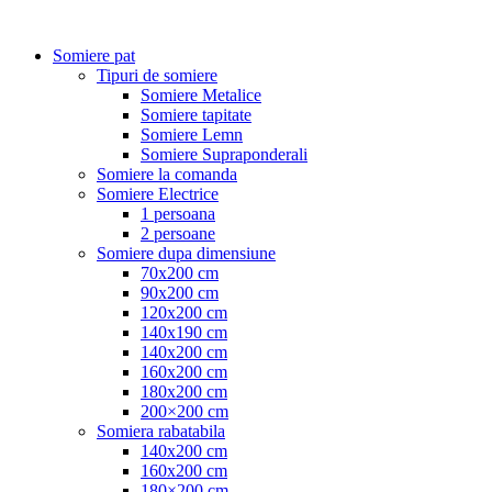
Somiere pat
Tipuri de somiere
Somiere Metalice
Somiere tapitate
Somiere Lemn
Somiere Supraponderali
Somiere la comanda
Somiere Electrice
1 persoana
2 persoane
Somiere dupa dimensiune
70x200 cm
90x200 cm
120x200 cm
140x190 cm
140x200 cm
160x200 cm
180x200 cm
200×200 cm
Somiera rabatabila
140x200 cm
160x200 cm
180×200 cm