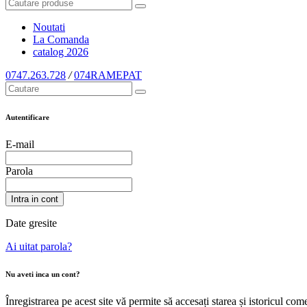
Noutati
La Comanda
catalog
2026
0747.263.728
/
074RAMEPAT
Autentificare
E-mail
Parola
Intra in cont
Date gresite
Ai uitat parola?
Nu aveti inca un cont?
Înregistrarea pe acest site vă permite să accesați starea și istoricul c