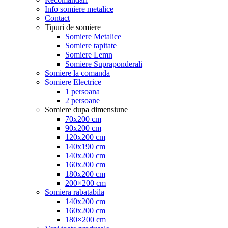
Info somiere metalice
Contact
Tipuri de somiere
Somiere Metalice
Somiere tapitate
Somiere Lemn
Somiere Supraponderali
Somiere la comanda
Somiere Electrice
1 persoana
2 persoane
Somiere dupa dimensiune
70x200 cm
90x200 cm
120x200 cm
140x190 cm
140x200 cm
160x200 cm
180x200 cm
200×200 cm
Somiera rabatabila
140x200 cm
160x200 cm
180×200 cm