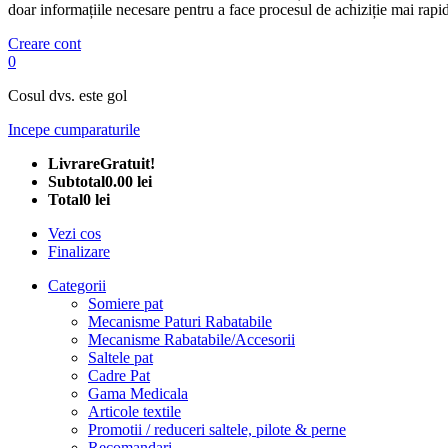
doar informațiile necesare pentru a face procesul de achiziție mai rapid
Creare cont
0
Cosul dvs. este gol
Incepe cumparaturile
Livrare
Gratuit!
Subtotal
0.00 lei
Total
0 lei
Vezi cos
Finalizare
Categorii
Somiere pat
Mecanisme Paturi Rabatabile
Mecanisme Rabatabile/Accesorii
Saltele pat
Cadre Pat
Gama Medicala
Articole textile
Promotii / reduceri saltele, pilote & perne
Recomandari