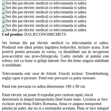
Cod produs:
DALIECONOMICMETS
Set format din pat electric medical cu telecomanda si saltea.
Produsul este ideal pentru ingrijirea bolnavilor, inclusiv acasa. Este
potrivit pentru persoane in varsta, cu dizabilitati sau in recuperare
post-accident sau post-chirurgicala. Cadru metalic al patului este
robust, roti cu frane si grilaje laterale fixe din lemn asigura stabilitate
si mobilitate.
Telecomanda este usor de folosit. Functii incluse: Trendelenburg,
reglaj capat si picioare. Patul este prevazut cu patru motoare.
Patul este prevazut cu saltea dimensiune 190 x 90 cm
Patul electric nu poate fi expediat prin curierat rapid, riscul
deteriorarii in timpul transportului fiind foarte mare. Livrarea se face
exclusiv prin firma Pallex Romania, firma ce asigura transportul
patului pe palet, dar nu si a montajului acestuia. Plata se face integral