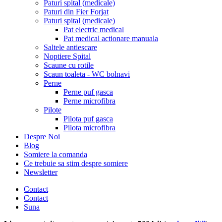
Paturi spital (medicale)
Paturi din Fier Forjat
Paturi spital (medicale)
Pat electric medical
Pat medical actionare manuala
Saltele antiescare
Noptiere Spital
Scaune cu rotile
Scaun toaleta - WC bolnavi
Perne
Perne puf gasca
Perne microfibra
Pilote
Pilota puf gasca
Pilota microfibra
Despre Noi
Blog
Somiere la comanda
Ce trebuie sa stim despre somiere
Newsletter
Contact
Contact
Suna