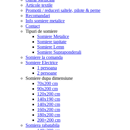
Articole textile
Promotii / reduceri saltele, pilote & perne
Recomandari
Info somiere metalice
Contact
Tipuri de somiere
Somiere Metalice
Somiere tapitate
Somiere Lemn
Somiere Supraponderali
Somiere la comanda
Somiere Electrice
1 persoana
2 persoane
Somiere dupa dimensiune
70x200 cm
90x200 cm
120x200 cm
140x190 cm
140x200 cm
160x200 cm
180x200 cm
200×200 cm
Somiera rabatabila