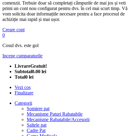
comenzii. Trebuie doar să completați câmpurile de mai jos și veti
primi un cont nou configurat pentru dvs. în cel mai scurt timp. Vă
vom solicita doar informațiile necesare pentru a face procesul de
achiziție mai rapid și mai ușor.
Creare cont
0
Cosul dvs. este gol
Incepe cumparaturile
Livrare
Gratuit!
Subtotal
0.00 lei
Total
0 lei
Vezi cos
Finalizare
Categorii
Somiere pat
Mecanisme Paturi Rabatabile
Mecanisme Rabatabile/Accesorii
Saltele pat
Cadre Pat
Gama Medicala