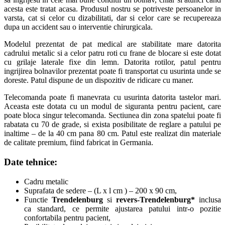
acesta este tratat acasa. Produsul nostru se potriveste persoanelor in
varsta, cat si celor cu dizabilitati, dar si celor care se recupereaza
dupa un accident sau o interventie chirurgicala.
Modelul prezentat de pat medical are stabilitate mare datorita
cadrului metalic si a celor patru roti cu frane de blocare si este dotat
cu grilaje laterale fixe din lemn. Datorita rotilor, patul pentru
ingrijirea bolnavilor prezentat poate fi transportat cu usurinta unde se
doreste. Patul dispune de un dispozitiv de ridicare cu maner.
Telecomanda poate fi manevrata cu usurinta datorita tastelor mari.
Aceasta este dotata cu un modul de siguranta pentru pacient, care
poate bloca singur telecomanda. Sectiunea din zona spatelui poate fi
rabatata cu 70 de grade, si exista posibilitate de reglare a patului pe
inaltime – de la 40 cm pana 80 cm. Patul este realizat din materiale
de calitate premium, fiind fabricat in Germania.
Date tehnice:
Cadru metalic
Suprafata de sedere – (L x l cm ) – 200 x 90 cm,
Functie
Trendelenburg
si
revers-Trendelenburg*
inclusa
ca standard, ce permite ajustarea patului intr-o pozitie
confortabila pentru pacient,