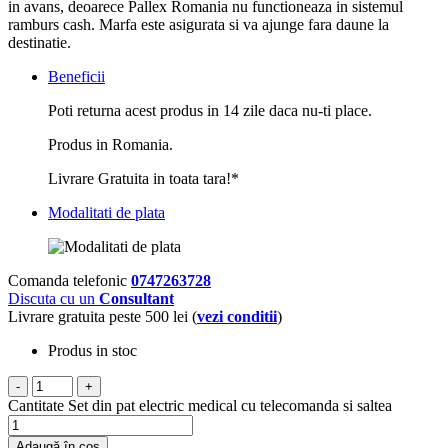
in avans, deoarece Pallex Romania nu functioneaza in sistemul
ramburs cash. Marfa este asigurata si va ajunge fara daune la
destinatie.
Beneficii
Poti returna acest produs in 14 zile daca nu-ti place.
Produs in Romania.
Livrare Gratuita in toata tara!*
Modalitati de plata
Comanda telefonic
0747263728
Discuta cu un
Consultant
Livrare gratuita peste 500 lei (
vezi conditii
)
Produs in stoc
-
+
Cantitate Set din pat electric medical cu telecomanda si saltea
Adaugă în coș