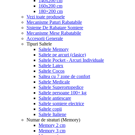
140x200 cm
160x200 cm
180×200 cm
Vezi toate produsele
Mecanisme Paturi Rabatabile
Sisteme De Rabatare Somiere
Mecanisme Mese Rabatabile
Accesorii Generale
Tipuri Saltele
Saltele Memory
Saltele pe arcuri (clasice)
Saltele Pocket - Arcuri Individuale
Saltele Latex
Saltele Cocos
Saltea cu 7 zone de confort
Saltele Medicale
Saltele Superortopedice
Saltele persoane 100+ kg
Saltele antiescare
Saltele somiere electrice
Saltele copii
Saltele Italiene
Numar de straturi (Memory)
Memory 2 cm
Memory 3 cm