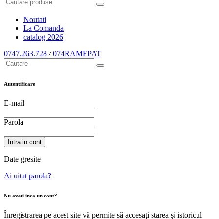
Noutati
La Comanda
catalog
2026
0747.263.728
/
074RAMEPAT
Autentificare
E-mail
Parola
Intra in cont
Date gresite
Ai uitat parola?
Nu aveti inca un cont?
Înregistrarea pe acest site vă permite să accesați starea și istoricul