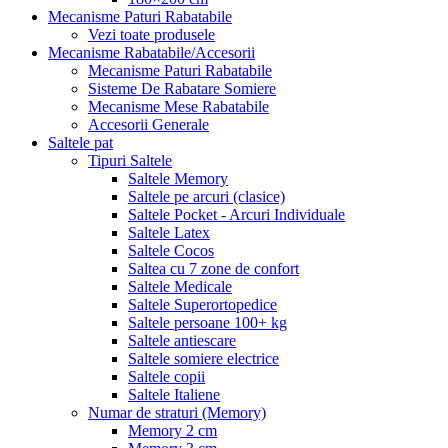
Mecanisme Paturi Rabatabile
Vezi toate produsele
Mecanisme Rabatabile/Accesorii
Mecanisme Paturi Rabatabile
Sisteme De Rabatare Somiere
Mecanisme Mese Rabatabile
Accesorii Generale
Saltele pat
Tipuri Saltele
Saltele Memory
Saltele pe arcuri (clasice)
Saltele Pocket - Arcuri Individuale
Saltele Latex
Saltele Cocos
Saltea cu 7 zone de confort
Saltele Medicale
Saltele Superortopedice
Saltele persoane 100+ kg
Saltele antiescare
Saltele somiere electrice
Saltele copii
Saltele Italiene
Numar de straturi (Memory)
Memory 2 cm