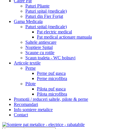
Cadre Pat
Paturi Pliante
Paturi spital (medicale)
Paturi din Fier Forjat
Gama Medicala
Paturi spital (medicale)
Pat electric medical
Pat medical actionare manuala
Saltele antiescare
Noptiere Spital
Scaune cu rotile
Scaun toaleta - WC bolnavi
Articole textile
Perne
Perne puf gasca
Perne microfibra
Pilote
Pilota puf gasca
Pilota microfibra
Promotii / reduceri saltele, pilote & perne
Recomandari
Info somiere metalice
Contact