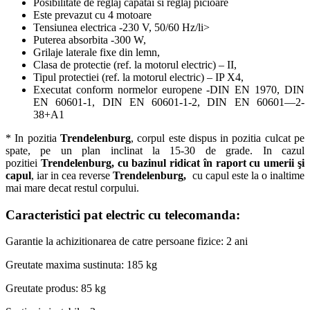
Posibilitate de reglaj capatai si reglaj picioare
Este prevazut cu 4 motoare
Tensiunea electrica -230 V, 50/60 Hz/li>
Puterea absorbita -300 W,
Grilaje laterale fixe din lemn,
Clasa de protectie (ref. la motorul electric) – II,
Tipul protectiei (ref. la motorul electric) – IP X4,
Executat conform normelor europene -DIN EN 1970, DIN
EN 60601-1, DIN EN 60601-1-2, DIN EN 60601—2-
38+A1
* In pozitia
Trendelenburg
, corpul este dispus in pozitia culcat pe
spate, pe un plan inclinat la 15-30 de grade. In cazul
pozitiei
Trendelenburg,
cu bazinul ridicat în raport cu umerii şi
capul
, iar in cea reverse
Trendelenburg,
cu capul este la o inaltime
mai mare decat restul corpului.
Caracteristici pat electric cu telecomanda:
Garantie la achizitionarea de catre persoane fizice: 2 ani
Greutate maxima sustinuta: 185 kg
Greutate produs: 85 kg