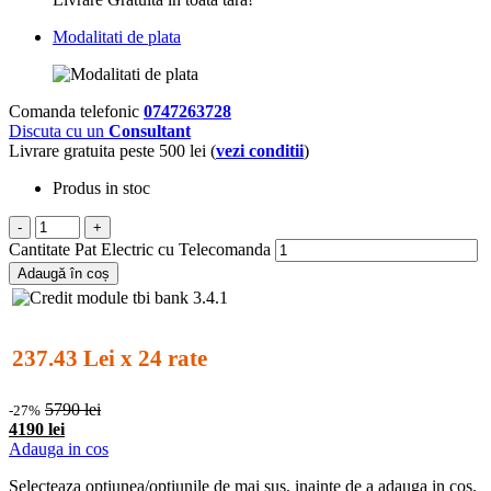
Modalitati de plata
Comanda telefonic
0747263728
Discuta cu un
Consultant
Livrare gratuita peste 500 lei (
vezi conditii
)
Produs in stoc
-
+
Cantitate Pat Electric cu Telecomanda
Adaugă în coș
237.43 Lei x 24 rate
5790 lei
-27%
4190 lei
Adauga in cos
Selecteaza optiunea/optiunile de mai sus, inainte de a adauga in cos.