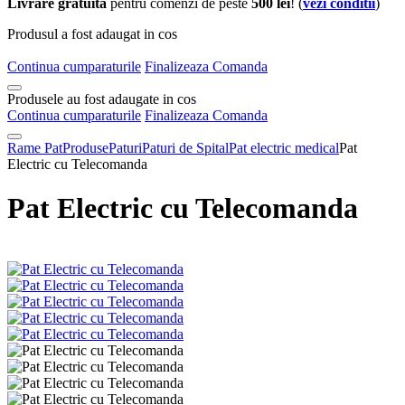
Livrare gratuita
pentru comenzi de peste
500 lei
! (
vezi conditii
)
Produsul a fost adaugat in cos
Continua cumparaturile
Finalizeaza Comanda
Produsele au fost adaugate in cos
Continua cumparaturile
Finalizeaza Comanda
Rame Pat
Produse
Paturi
Paturi de Spital
Pat electric medical
Pat
Electric cu Telecomanda
Pat Electric cu Telecomanda