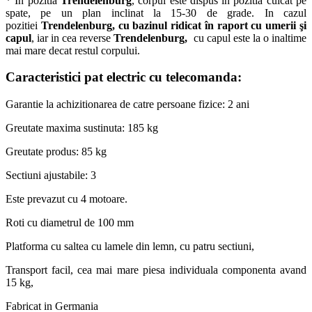
* In pozitia
Trendelenburg
, corpul este dispus in pozitia culcat pe
spate, pe un plan inclinat la 15-30 de grade. In cazul
pozitiei
Trendelenburg,
cu bazinul ridicat în raport cu umerii şi
capul
, iar in cea reverse
Trendelenburg,
cu capul este la o inaltime
mai mare decat restul corpului.
Caracteristici pat electric cu telecomanda:
Garantie la achizitionarea de catre persoane fizice: 2 ani
Greutate maxima sustinuta: 185 kg
Greutate produs: 85 kg
Sectiuni ajustabile: 3
Este prevazut cu 4 motoare.
Roti cu diametrul de 100 mm
Platforma cu saltea cu lamele din lemn, cu patru sectiuni,
Transport facil, cea mai mare piesa individuala componenta avand
15 kg,
Fabricat in Germania