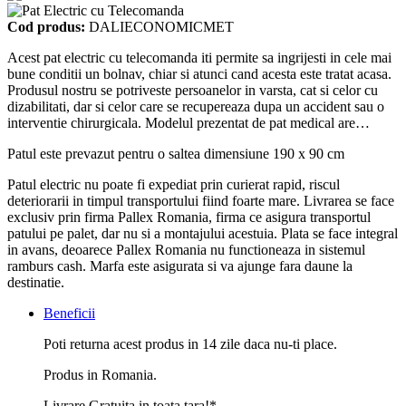
Cod produs:
DALIECONOMICMET
Acest pat electric cu telecomanda iti permite sa ingrijesti in cele mai
bune conditii un bolnav, chiar si atunci cand acesta este tratat acasa.
Produsul nostru se potriveste persoanelor in varsta, cat si celor cu
dizabilitati, dar si celor care se recupereaza dupa un accident sau o
interventie chirurgicala. Modelul prezentat de pat medical are…
Patul este prevazut pentru o saltea dimensiune 190 x 90 cm
Patul electric nu poate fi expediat prin curierat rapid, riscul
deteriorarii in timpul transportului fiind foarte mare. Livrarea se face
exclusiv prin firma Pallex Romania, firma ce asigura transportul
patului pe palet, dar nu si a montajului acestuia. Plata se face integral
in avans, deoarece Pallex Romania nu functioneaza in sistemul
ramburs cash. Marfa este asigurata si va ajunge fara daune la
destinatie.
Beneficii
Poti returna acest produs in 14 zile daca nu-ti place.
Produs in Romania.
Livrare Gratuita in toata tara!*