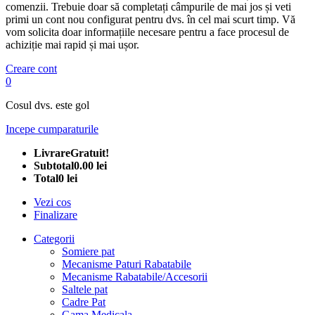
comenzii. Trebuie doar să completați câmpurile de mai jos și veti
primi un cont nou configurat pentru dvs. în cel mai scurt timp. Vă
vom solicita doar informațiile necesare pentru a face procesul de
achiziție mai rapid și mai ușor.
Creare cont
0
Cosul dvs. este gol
Incepe cumparaturile
Livrare
Gratuit!
Subtotal
0.00 lei
Total
0 lei
Vezi cos
Finalizare
Categorii
Somiere pat
Mecanisme Paturi Rabatabile
Mecanisme Rabatabile/Accesorii
Saltele pat
Cadre Pat
Gama Medicala