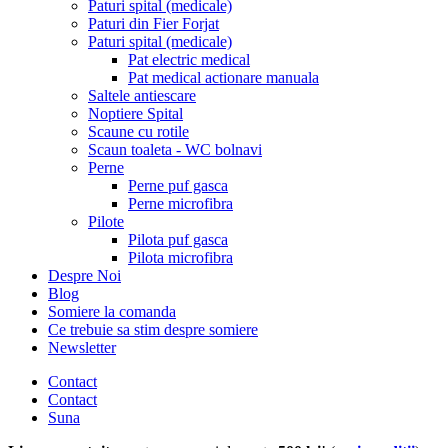
Paturi spital (medicale)
Paturi din Fier Forjat
Paturi spital (medicale)
Pat electric medical
Pat medical actionare manuala
Saltele antiescare
Noptiere Spital
Scaune cu rotile
Scaun toaleta - WC bolnavi
Perne
Perne puf gasca
Perne microfibra
Pilote
Pilota puf gasca
Pilota microfibra
Despre Noi
Blog
Somiere la comanda
Ce trebuie sa stim despre somiere
Newsletter
Contact
Contact
Suna