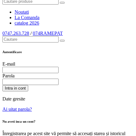
Noutati
La Comanda
catalog
2026
0747.263.728
/
074RAMEPAT
Autentificare
E-mail
Parola
Intra in cont
Date gresite
Ai uitat parola?
Nu aveti inca un cont?
Înregistrarea pe acest site vă permite să accesați starea și istoricul