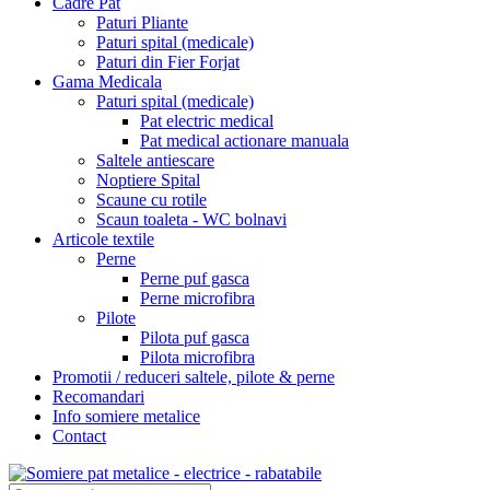
Cadre Pat
Paturi Pliante
Paturi spital (medicale)
Paturi din Fier Forjat
Gama Medicala
Paturi spital (medicale)
Pat electric medical
Pat medical actionare manuala
Saltele antiescare
Noptiere Spital
Scaune cu rotile
Scaun toaleta - WC bolnavi
Articole textile
Perne
Perne puf gasca
Perne microfibra
Pilote
Pilota puf gasca
Pilota microfibra
Promotii / reduceri saltele, pilote & perne
Recomandari
Info somiere metalice
Contact