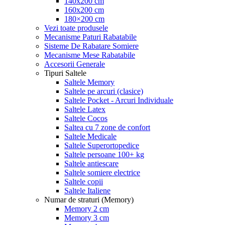
140x200 cm
160x200 cm
180×200 cm
Vezi toate produsele
Mecanisme Paturi Rabatabile
Sisteme De Rabatare Somiere
Mecanisme Mese Rabatabile
Accesorii Generale
Tipuri Saltele
Saltele Memory
Saltele pe arcuri (clasice)
Saltele Pocket - Arcuri Individuale
Saltele Latex
Saltele Cocos
Saltea cu 7 zone de confort
Saltele Medicale
Saltele Superortopedice
Saltele persoane 100+ kg
Saltele antiescare
Saltele somiere electrice
Saltele copii
Saltele Italiene
Numar de straturi (Memory)
Memory 2 cm
Memory 3 cm