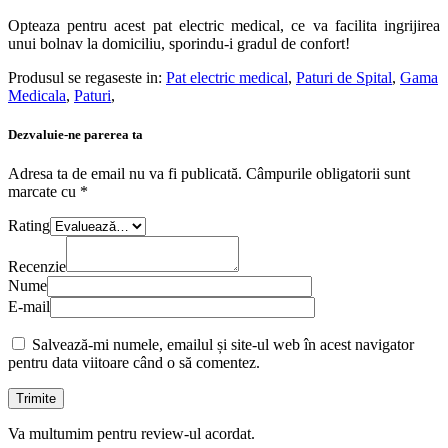
Opteaza pentru acest pat electric medical, ce va facilita ingrijirea
unui bolnav la domiciliu, sporindu-i gradul de confort!
Produsul se regaseste in:
Pat electric medical
,
Paturi de Spital
,
Gama
Medicala
,
Paturi
,
Dezvaluie-ne parerea ta
Adresa ta de email nu va fi publicată.
Câmpurile obligatorii sunt
marcate cu
*
Rating
Recenzie
Nume
E-mail
Salvează-mi numele, emailul și site-ul web în acest navigator
pentru data viitoare când o să comentez.
Va multumim pentru review-ul acordat.