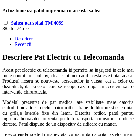
Achizitioneaza patul impreuna cu aceasta saltea
Saltea pat spital TM 4069
885 lei
746 lei
Descriere
Recenzii
Descriere Pat Electric cu Telecomanda
Acest pat electric cu telecomanda iti permite sa ingrijesti in cele mai
bune conditii un bolnav, chiar si atunci cand acesta este tratat acasa.
Produsul nostru se potriveste persoanelor in varsta, cat si celor cu
dizabilitati, dar si celor care se recupereaza dupa un accident sau o
interventie chirurgicala.
Modelul prezentat de pat medical are stabilitate mare datorita
cadrului metalic si a celor patru roti cu frane de blocare si este dotat
cu grilaje laterale fixe din lemn. Datorita rotilor, patul pentru
ingrijirea bolnavilor prezentat poate fi transportat cu usurinta unde se
doreste. Patul dispune de un dispozitiv de ridicare cu maner.
Telecomanda poate fi manevrata cu usurinta datorita tastelor mari.