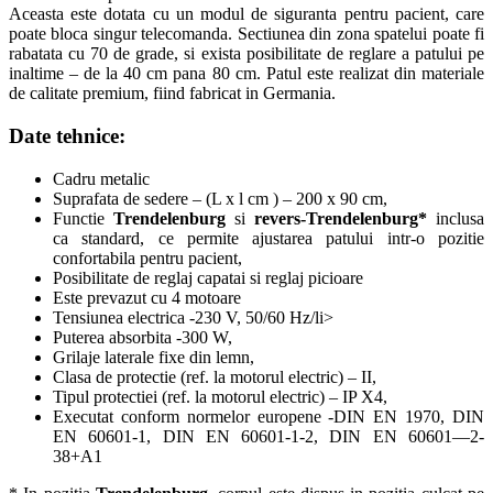
Aceasta este dotata cu un modul de siguranta pentru pacient, care
poate bloca singur telecomanda. Sectiunea din zona spatelui poate fi
rabatata cu 70 de grade, si exista posibilitate de reglare a patului pe
inaltime – de la 40 cm pana 80 cm. Patul este realizat din materiale
de calitate premium, fiind fabricat in Germania.
Date tehnice:
Cadru metalic
Suprafata de sedere – (L x l cm ) – 200 x 90 cm,
Functie
Trendelenburg
si
revers-Trendelenburg*
inclusa
ca standard, ce permite ajustarea patului intr-o pozitie
confortabila pentru pacient,
Posibilitate de reglaj capatai si reglaj picioare
Este prevazut cu 4 motoare
Tensiunea electrica -230 V, 50/60 Hz/li>
Puterea absorbita -300 W,
Grilaje laterale fixe din lemn,
Clasa de protectie (ref. la motorul electric) – II,
Tipul protectiei (ref. la motorul electric) – IP X4,
Executat conform normelor europene -DIN EN 1970, DIN
EN 60601-1, DIN EN 60601-1-2, DIN EN 60601—2-
38+A1