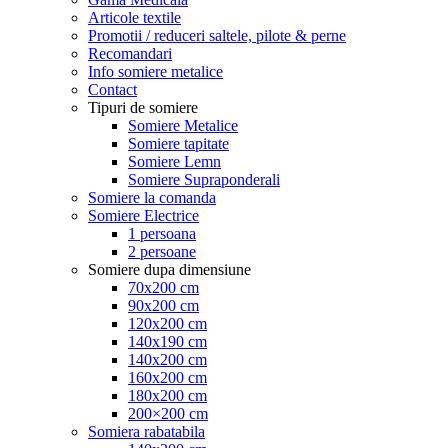
Articole textile
Promotii / reduceri saltele, pilote & perne
Recomandari
Info somiere metalice
Contact
Tipuri de somiere
Somiere Metalice
Somiere tapitate
Somiere Lemn
Somiere Supraponderali
Somiere la comanda
Somiere Electrice
1 persoana
2 persoane
Somiere dupa dimensiune
70x200 cm
90x200 cm
120x200 cm
140x190 cm
140x200 cm
160x200 cm
180x200 cm
200×200 cm
Somiera rabatabila