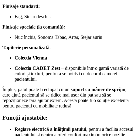
Finisaje standard:
Fag, Stejar deschis
Finisaje speciale (la comandă):
Nuc închis, Sonoma Tabac, Artar, Stejar auriu
Tapiterie personalizată
:
Colectia Vienna
Colectia CADET Zest
– disponibile într-o gamă variată de
culori și texturi, pentru a se potrivi cu decorul camerei
pacientului.
În plus, patul poate fi echipat cu un
suport cu mâner de sprijin
,
care ajută pacientul să se ridice mai ușor din pat sau să se
repoziționeze fără ajutor extern. Acesta poate fi o soluție excelentă
pentru pacienții cu mobilitate redusă.
Funcții ajustabile:
Reglare electrică a înălțimii patului
, pentru a facilita accesul
pacientului și pentru a oferi confort maxim în orice poziție.