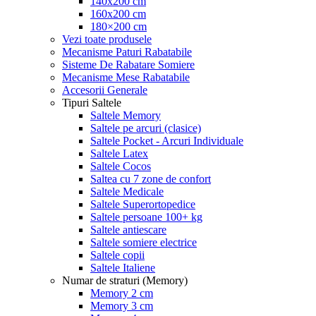
140x200 cm
160x200 cm
180×200 cm
Vezi toate produsele
Mecanisme Paturi Rabatabile
Sisteme De Rabatare Somiere
Mecanisme Mese Rabatabile
Accesorii Generale
Tipuri Saltele
Saltele Memory
Saltele pe arcuri (clasice)
Saltele Pocket - Arcuri Individuale
Saltele Latex
Saltele Cocos
Saltea cu 7 zone de confort
Saltele Medicale
Saltele Superortopedice
Saltele persoane 100+ kg
Saltele antiescare
Saltele somiere electrice
Saltele copii
Saltele Italiene
Numar de straturi (Memory)
Memory 2 cm
Memory 3 cm