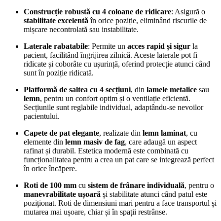
Construcție robustă cu 4 coloane de ridicare
: Asigură o
stabilitate excelentă
în orice poziție, eliminând riscurile de
mișcare necontrolată sau instabilitate.
Laterale rabatabile
: Permite un
acces rapid și sigur
la
pacient, facilitând îngrijirea zilnică. Aceste laterale pot fi
ridicate și coborâte cu ușurință, oferind protecție atunci când
sunt în poziție ridicată.
Platformă de saltea cu 4 secțiuni
, din
lamele metalice
sau
lemn
, pentru un confort optim și o ventilație eficientă.
Secțiunile sunt reglabile individual, adaptându-se nevoilor
pacientului.
Capete de pat elegante
, realizate din
lemn laminat
, cu
elemente din
lemn masiv de fag
, care adaugă un aspect
rafinat și durabil. Estetica modernă este combinată cu
funcționalitatea pentru a crea un pat care se integrează perfect
în orice încăpere.
Roti de 100 mm
cu
sistem de frânare individuală
, pentru o
manevrabilitate ușoară
și stabilitate atunci când patul este
poziționat. Roti de dimensiuni mari pentru a face transportul și
mutarea mai ușoare, chiar și în spații restrânse.