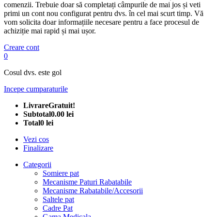
comenzii. Trebuie doar să completați câmpurile de mai jos și veti
primi un cont nou configurat pentru dvs. în cel mai scurt timp. Vă
vom solicita doar informațiile necesare pentru a face procesul de
achiziție mai rapid și mai ușor.
Creare cont
0
Cosul dvs. este gol
Incepe cumparaturile
Livrare
Gratuit!
Subtotal
0.00 lei
Total
0 lei
Vezi cos
Finalizare
Categorii
Somiere pat
Mecanisme Paturi Rabatabile
Mecanisme Rabatabile/Accesorii
Saltele pat
Cadre Pat
Gama Medicala