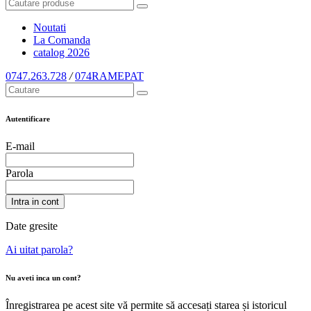
Noutati
La Comanda
catalog
2026
0747.263.728
/
074RAMEPAT
Autentificare
E-mail
Parola
Intra in cont
Date gresite
Ai uitat parola?
Nu aveti inca un cont?
Înregistrarea pe acest site vă permite să accesați starea și istoricul