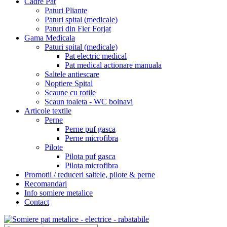
Cadre Pat
Paturi Pliante
Paturi spital (medicale)
Paturi din Fier Forjat
Gama Medicala
Paturi spital (medicale)
Pat electric medical
Pat medical actionare manuala
Saltele antiescare
Noptiere Spital
Scaune cu rotile
Scaun toaleta - WC bolnavi
Articole textile
Perne
Perne puf gasca
Perne microfibra
Pilote
Pilota puf gasca
Pilota microfibra
Promotii / reduceri saltele, pilote & perne
Recomandari
Info somiere metalice
Contact