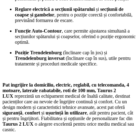
Reglare electrică a secțiunii spătarului
și
secțiunii de
coapse și gambelor
, pentru o poziție corectă și confortabilă,
previnând formarea de escare.
Funcție Auto-Contour
, care permite ajustarea simultană a
secțiunilor spătarului și coapselor, oferind o poziție ergonomic
optimă.
Poziție Trendelenburg
(înclinare cap în jos) și
Trendelenburg inversat
(înclinare cap în sus), utile pentru
tratamente și proceduri medicale specifice.
Pat ingrijire la domiciliu, electric, reglabil, cu telecomanda, 4
motoare, laterale rabatabile, roti de 100 mm, Taurus 2
LUX
reprezintă un echipament medical de înaltă calitate, destinat
pacienților care au nevoie de îngrijire continuă și confort. Cu un
design modern și caracteristici tehnice avansate, acest pat oferă
siguranță
,
confort
și
ușurință în utilizare
, atât pentru pacient, cât
și pentru îngrijitori. Fiabilitatea și opțiunile de personalizare fac din
Taurus 2 LUX
o alegere excelentă pentru orice mediu medical sau
casnic.