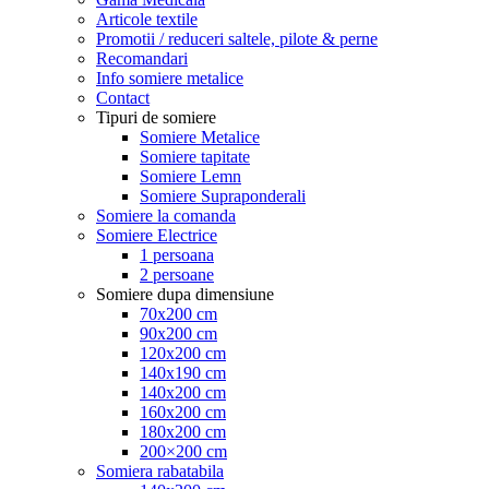
Articole textile
Promotii / reduceri saltele, pilote & perne
Recomandari
Info somiere metalice
Contact
Tipuri de somiere
Somiere Metalice
Somiere tapitate
Somiere Lemn
Somiere Supraponderali
Somiere la comanda
Somiere Electrice
1 persoana
2 persoane
Somiere dupa dimensiune
70x200 cm
90x200 cm
120x200 cm
140x190 cm
140x200 cm
160x200 cm
180x200 cm
200×200 cm
Somiera rabatabila