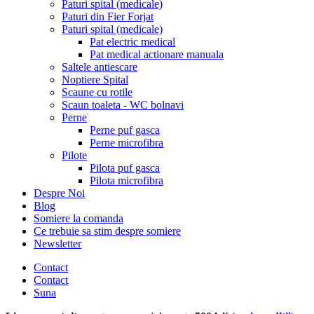
Paturi spital (medicale)
Paturi din Fier Forjat
Paturi spital (medicale)
Pat electric medical
Pat medical actionare manuala
Saltele antiescare
Noptiere Spital
Scaune cu rotile
Scaun toaleta - WC bolnavi
Perne
Perne puf gasca
Perne microfibra
Pilote
Pilota puf gasca
Pilota microfibra
Despre Noi
Blog
Somiere la comanda
Ce trebuie sa stim despre somiere
Newsletter
Contact
Contact
Suna