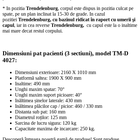
* In pozitia
Trendelenburg
, corpul este dispus in pozitia culcat pe
spate, pe un plan inclinat la 15-30 de grade. In cazul
pozitiei
Trendelenburg,
cu bazinul ridicat în raport cu umerii şi
capul
, iar in cea reverse
Trendelenburg,
cu capul este la o inaltime
mai mare decat restul corpului.
Dimensiuni pat pacienti (3 sectiuni), model
TM-D
4027
:
Dimensiuni exterioare: 2160 X 1010 mm
Platformă saltea: 1900 X 900 mm
Inaltime: 490 mm
Unghi maxim spatar: 70°
Unghi maxim suport picioare: 40°
Inăltimea șinelor laterale: 430 mm
Inăltimea plăcilor cap / picior: 460 / 330 mm
Distanta sub pat: 160 mm
Diametrul roților: 125 mm
Sarcina de lucru sigura: 120 kg
Capacitate maxima de incarcare: 250 kg.
Descoperă întreaga noastră gamă de produse! Sunt produse