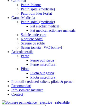
Cadre Pat
Paturi Pliante
Paturi spital (medicale)
Paturi din Fier Forjat
Gama Medicala
Paturi spital (medicale)
Pat electric medical
Pat medical actionare manuala
Saltele antiescare
Noptiere Spital
Scaune cu rotile
Scaun toaleta - WC bolnavi
Articole textile
Perne
Perne puf gasca
Perne microfibra
Pilote
Pilota puf gasca
Pilota microfibra
Promotii / reduceri saltele, pilote & perne
Recomandari
Info somiere metalice
Contact