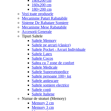
140x200 cm
160x200 cm
180×200 cm
Vezi toate produsele
Mecanisme Paturi Rabatabile
Sisteme De Rabatare Somiere
Mecanisme Mese Rabatabile
Accesorii Generale
Tipuri Saltele
Saltele Memory
Saltele pe arcuri (clasice)
Saltele Pocket - Arcuri Individuale
Saltele Latex
Saltele Cocos
Saltea cu 7 zone de confort
Saltele Medicale
Saltele Superortopedice
Saltele persoane 100+ kg
Saltele antiescare
Saltele somiere electrice
Saltele copii
Saltele Italiene
Numar de straturi (Memory)
Memory 2 cm
Memory 3 cm