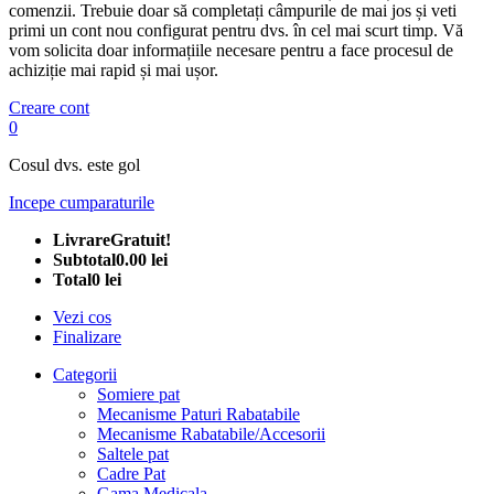
comenzii. Trebuie doar să completați câmpurile de mai jos și veti
primi un cont nou configurat pentru dvs. în cel mai scurt timp. Vă
vom solicita doar informațiile necesare pentru a face procesul de
achiziție mai rapid și mai ușor.
Creare cont
0
Cosul dvs. este gol
Incepe cumparaturile
Livrare
Gratuit!
Subtotal
0.00 lei
Total
0 lei
Vezi cos
Finalizare
Categorii
Somiere pat
Mecanisme Paturi Rabatabile
Mecanisme Rabatabile/Accesorii
Saltele pat
Cadre Pat
Gama Medicala