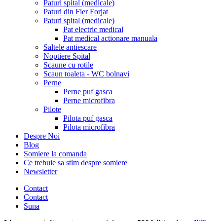
Paturi spital (medicale)
Paturi din Fier Forjat
Paturi spital (medicale)
Pat electric medical
Pat medical actionare manuala
Saltele antiescare
Noptiere Spital
Scaune cu rotile
Scaun toaleta - WC bolnavi
Perne
Perne puf gasca
Perne microfibra
Pilote
Pilota puf gasca
Pilota microfibra
Despre Noi
Blog
Somiere la comanda
Ce trebuie sa stim despre somiere
Newsletter
Contact
Contact
Suna