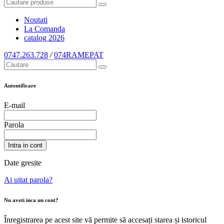
Noutati
La Comanda
catalog
2026
0747.263.728
/
074RAMEPAT
Autentificare
E-mail
Parola
Intra in cont
Date gresite
Ai uitat parola?
Nu aveti inca un cont?
Înregistrarea pe acest site vă permite să accesați starea și istoricul