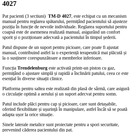
4027
Pat pacienti (3 sectiuni)
TM-D 4027
, este echipat cu un mecanism
manual pentru reglarea spătarului, permițând pacientului să ajusteze
poziția în funcție de nevoile individuale. Reglarea suportului pentru
coapsă este de asemenea realizată manual, asigurând un confort
sporit și o poziționare adecvată a pacientului în timpul șederii.
Patul dispune de un suport pentru picioare, care poate fi ajustat
manual, contribuind astfel la o experiență terapeutică mai plăcută și
la o susținere corespunzătoare a membrelor inferioare.
Funcția
Trendelenburg
este activată printr-un piston cu gaz,
permițând o ajustare simplă și rapidă a înclinării patului, ceea ce este
esențial în diverse situații clinice.
Platforma pentru saltea este realizată din plasă de sârmă, care asigură
o circulație optimă a aerului și un suport adecvat pentru somn.
Patul include plăci pentru cap și picioare, care sunt detașabile,
oferind flexibilitate și ușurință în manipulare, astfel încât să se poată
adapta ușor la orice situație.
Sinele laterale metalice sunt proiectate pentru a spori securitate,
prevenind căderea pacientului din pat.