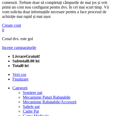
comenzii. Trebuie doar să completați câmpurile de mai jos și veti
primi un cont nou configurat pentru dvs. în cel mai scurt timp. Vă
vom solicita doar informațiile necesare pentru a face procesul de
achiziție mai rapid și mai ușor.
Creare cont
0
Cosul dvs. este gol
Incepe cumparaturile
Livrare
Gratuit!
Subtotal
0.00 lei
Total
0 lei
Vezi cos
Finalizare
Categorii
Somiere pat
Mecanisme Paturi Rabatabile
Mecanisme Rabatabile/Accesorii
Saltele pat
Cadre Pat
Gama Medicala