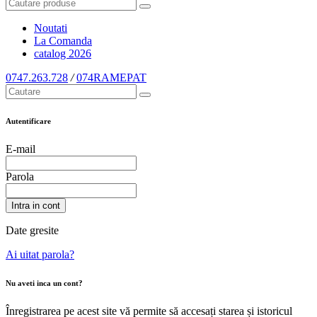
Noutati
La Comanda
catalog
2026
0747.263.728
/
074RAMEPAT
Autentificare
E-mail
Parola
Intra in cont
Date gresite
Ai uitat parola?
Nu aveti inca un cont?
Înregistrarea pe acest site vă permite să accesați starea și istoricul