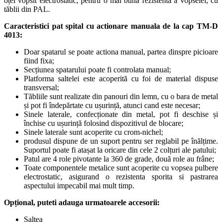
oțel vopsit electrostatic, pentru o mai buna rezistenta a vopselei, cu
tăblii din PAL.
Caracteristici pat spital cu actionare manuala de la cap TM-D
4013:
Doar spatarul se poate actiona manual, partea dinspre picioare
fiind fixa;
Secțiunea spatarului poate fi controlata manual;
Platforma saltelei este acoperită cu foi de material dispuse
transversal;
Tăbliile sunt realizate din panouri din lemn, cu o bara de metal
și pot fi îndepărtate cu ușurință, atunci cand este necesar;
Sinele laterale, confecționate din metal, pot fi deschise și
închise cu ușurință folosind dispozitivul de blocare;
Sinele laterale sunt acoperite cu crom-nichel;
produsul dispune de un suport pentru ser reglabil pe înălțime.
Suportul poate fi atașat la oricare din cele 2 colțuri ale patului;
Patul are 4 role pivotante la 360 de grade, două role au frâne;
Toate componentele metalice sunt acoperite cu vopsea pulbere
electrostatic, asigurand o rezistenta sporita si pastrarea
aspectului impecabil mai mult timp.
Opțional, puteti adauga urmatoarele accesorii:
Saltea