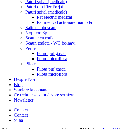
Paturi spital (medicale)
Paturi din Fier Forjat
Paturi spital (medicale)
Pat electric medical
Pat medical actionare manuala
Saltele antiescare
Noptiere Spital
Scaune cu rotile
Scaun toaleta - WC bolnavi
Perne
Perne puf gasca
Perne microfibra
Pilote
Pilota puf gasca
Pilota microfibra
Despre Noi
Blog
Somiere la comanda
Ce trebuie sa stim despre somiere
Newsletter
Contact
Contact
Suna