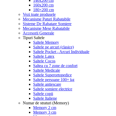
140x200 cm
160x200 cm
180×200 cm
Vezi toate produsele
Mecanisme Paturi Rabatabile
Sisteme De Rabatare Somiere
Mecanisme Mese Rabatabile
Accesorii Generale
Tipuri Saltele
Saltele Memory
Saltele pe arcuri (clasice)
Saltele Pocket - Arcuri Individuale
Saltele Latex
Saltele Cocos
Saltea cu 7 zone de confort
Saltele Medicale
Saltele Superortopedice
Saltele persoane 100+ kg
Saltele antiescare
Saltele somiere electrice
Saltele copii
Saltele Italiene
Numar de straturi (Memory)
Memory 2 cm
Memory 3 cm