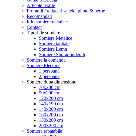
Articole textile
Promotii / reduceri saltele, pilote & perne
Recomandari
Info somiere metalice
Contact
Tipuri de somiere
Somiere Metalice
Somiere tapitate
Somiere Lemn
Somiere Supraponderali
Somiere la comanda
Somiere Electrice
1 persoana
2 persoane
Somiere dupa dimensiune
70x200 cm
90x200 cm
120x200 cm
140x190 cm
140x200 cm
160x200 cm
180x200 cm
200×200 cm
Somiera rabatabila