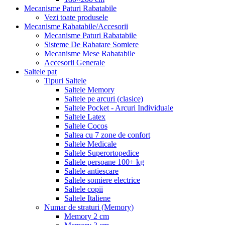
Mecanisme Paturi Rabatabile
Vezi toate produsele
Mecanisme Rabatabile/Accesorii
Mecanisme Paturi Rabatabile
Sisteme De Rabatare Somiere
Mecanisme Mese Rabatabile
Accesorii Generale
Saltele pat
Tipuri Saltele
Saltele Memory
Saltele pe arcuri (clasice)
Saltele Pocket - Arcuri Individuale
Saltele Latex
Saltele Cocos
Saltea cu 7 zone de confort
Saltele Medicale
Saltele Superortopedice
Saltele persoane 100+ kg
Saltele antiescare
Saltele somiere electrice
Saltele copii
Saltele Italiene
Numar de straturi (Memory)
Memory 2 cm