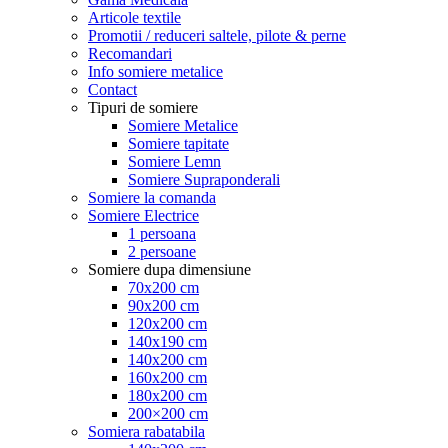
Articole textile
Promotii / reduceri saltele, pilote & perne
Recomandari
Info somiere metalice
Contact
Tipuri de somiere
Somiere Metalice
Somiere tapitate
Somiere Lemn
Somiere Supraponderali
Somiere la comanda
Somiere Electrice
1 persoana
2 persoane
Somiere dupa dimensiune
70x200 cm
90x200 cm
120x200 cm
140x190 cm
140x200 cm
160x200 cm
180x200 cm
200×200 cm
Somiera rabatabila