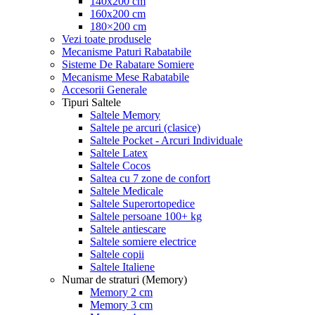
140x200 cm
160x200 cm
180×200 cm
Vezi toate produsele
Mecanisme Paturi Rabatabile
Sisteme De Rabatare Somiere
Mecanisme Mese Rabatabile
Accesorii Generale
Tipuri Saltele
Saltele Memory
Saltele pe arcuri (clasice)
Saltele Pocket - Arcuri Individuale
Saltele Latex
Saltele Cocos
Saltea cu 7 zone de confort
Saltele Medicale
Saltele Superortopedice
Saltele persoane 100+ kg
Saltele antiescare
Saltele somiere electrice
Saltele copii
Saltele Italiene
Numar de straturi (Memory)
Memory 2 cm
Memory 3 cm