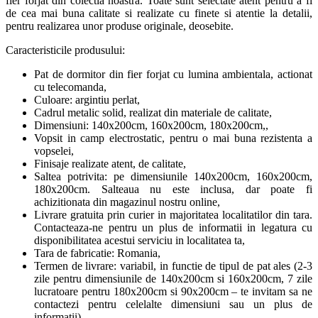
fier forjat din colectia noastra. Toate sunt selectate atent pentru a fi
de cea mai buna calitate si realizate cu finete si atentie la detalii,
pentru realizarea unor produse originale, deosebite.
Caracteristicile produsului:
Pat de dormitor din fier forjat cu lumina ambientala, actionat
cu telecomanda,
Culoare: argintiu perlat,
Cadrul metalic solid, realizat din materiale de calitate,
Dimensiuni: 140x200cm, 160x200cm, 180x200cm,,
Vopsit in camp electrostatic, pentru o mai buna rezistenta a
vopselei,
Finisaje realizate atent, de calitate,
Saltea potrivita: pe dimensiunile 140x200cm, 160x200cm,
180x200cm. Salteaua nu este inclusa, dar poate fi
achizitionata din magazinul nostru online,
Livrare gratuita prin curier in majoritatea localitatilor din tara.
Contacteaza-ne pentru un plus de informatii in legatura cu
disponibilitatea acestui serviciu in localitatea ta,
Tara de fabricatie: Romania,
Termen de livrare: variabil, in functie de tipul de pat ales (2-3
zile pentru dimensiunile de 140x200cm si 160x200cm, 7 zile
lucratoare pentru 180x200cm si 90x200cm – te invitam sa ne
contactezi pentru celelalte dimensiuni sau un plus de
informatii)