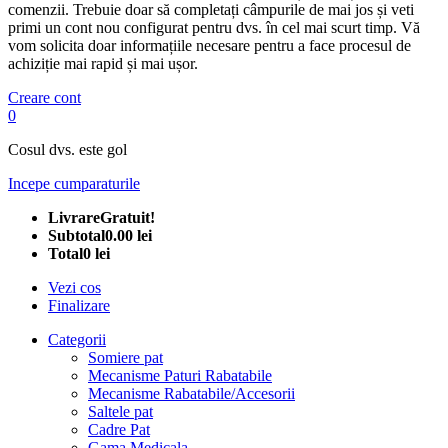
comenzii. Trebuie doar să completați câmpurile de mai jos și veti
primi un cont nou configurat pentru dvs. în cel mai scurt timp. Vă
vom solicita doar informațiile necesare pentru a face procesul de
achiziție mai rapid și mai ușor.
Creare cont
0
Cosul dvs. este gol
Incepe cumparaturile
Livrare
Gratuit!
Subtotal
0.00 lei
Total
0 lei
Vezi cos
Finalizare
Categorii
Somiere pat
Mecanisme Paturi Rabatabile
Mecanisme Rabatabile/Accesorii
Saltele pat
Cadre Pat
Gama Medicala