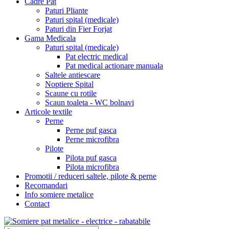
Cadre Pat
Paturi Pliante
Paturi spital (medicale)
Paturi din Fier Forjat
Gama Medicala
Paturi spital (medicale)
Pat electric medical
Pat medical actionare manuala
Saltele antiescare
Noptiere Spital
Scaune cu rotile
Scaun toaleta - WC bolnavi
Articole textile
Perne
Perne puf gasca
Perne microfibra
Pilote
Pilota puf gasca
Pilota microfibra
Promotii / reduceri saltele, pilote & perne
Recomandari
Info somiere metalice
Contact