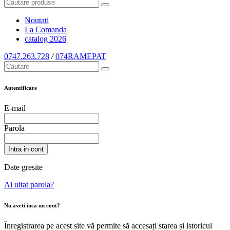
Noutati
La Comanda
catalog
2026
0747.263.728
/
074RAMEPAT
Autentificare
E-mail
Parola
Intra in cont
Date gresite
Ai uitat parola?
Nu aveti inca un cont?
Înregistrarea pe acest site vă permite să accesați starea și istoricul