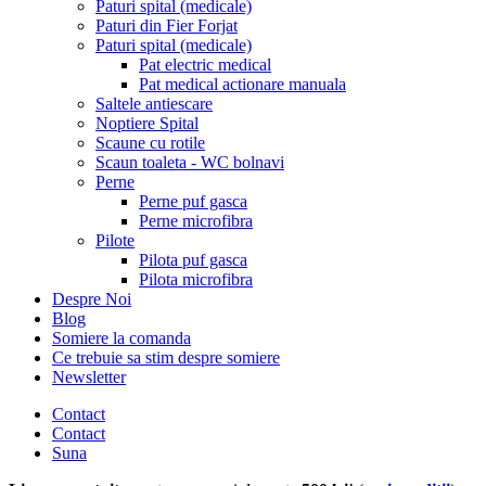
Paturi spital (medicale)
Paturi din Fier Forjat
Paturi spital (medicale)
Pat electric medical
Pat medical actionare manuala
Saltele antiescare
Noptiere Spital
Scaune cu rotile
Scaun toaleta - WC bolnavi
Perne
Perne puf gasca
Perne microfibra
Pilote
Pilota puf gasca
Pilota microfibra
Despre Noi
Blog
Somiere la comanda
Ce trebuie sa stim despre somiere
Newsletter
Contact
Contact
Suna