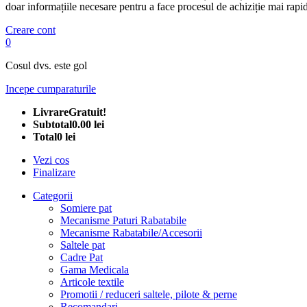
doar informațiile necesare pentru a face procesul de achiziție mai rapid
Creare cont
0
Cosul dvs. este gol
Incepe cumparaturile
Livrare
Gratuit!
Subtotal
0.00 lei
Total
0 lei
Vezi cos
Finalizare
Categorii
Somiere pat
Mecanisme Paturi Rabatabile
Mecanisme Rabatabile/Accesorii
Saltele pat
Cadre Pat
Gama Medicala
Articole textile
Promotii / reduceri saltele, pilote & perne
Recomandari