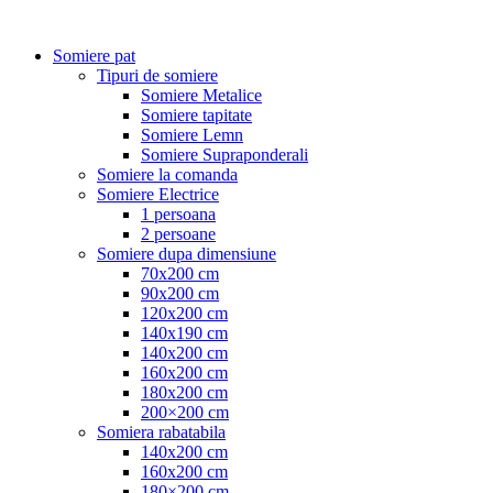
Somiere pat
Tipuri de somiere
Somiere Metalice
Somiere tapitate
Somiere Lemn
Somiere Supraponderali
Somiere la comanda
Somiere Electrice
1 persoana
2 persoane
Somiere dupa dimensiune
70x200 cm
90x200 cm
120x200 cm
140x190 cm
140x200 cm
160x200 cm
180x200 cm
200×200 cm
Somiera rabatabila
140x200 cm
160x200 cm
180×200 cm