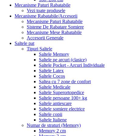
Mecanisme Paturi Rabatabile
Vezi toate produsele
Mecanisme Rabatabile/Accesorii
Mecanisme Paturi Rabatabile
Sisteme De Rabatare Somiere
Mecanisme Mese Rabatabile
Accesorii Generale
Saltele pat
Tipuri Saltele
Saltele Memory
Saltele pe arcuri (clasice)
Saltele Pocket - Arcuri Individuale
Saltele Latex
Saltele Cocos
Saltea cu 7 zone de confort
Saltele Medicale
Saltele Superortopedice
Saltele persoane 100+ kg
Saltele antiescare
Saltele somiere electrice
Saltele copii
Saltele Italiene
Numar de straturi (Memory)
Memory 2 cm