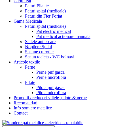
Cadre Pat
Paturi Pliante
Paturi spital (medicale)
Paturi din Fier Forjat
Gama Medicala
Paturi spital (medicale)
Pat electric medical
Pat medical actionare manuala
Saltele antiescare
Noptiere Spital
Scaune cu rotile
Scaun toaleta - WC bolnavi
Articole textile
Perne
Perne puf gasca
Perne microfibra
Pilote
Pilota puf gasca
Pilota microfibra
Promotii / reduceri saltele, pilote & perne
Recomandari
Info somiere metalice
Contact