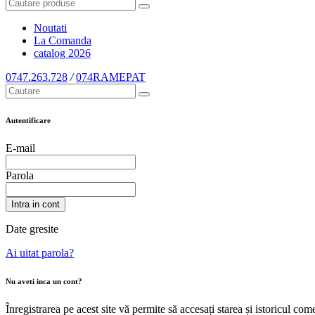
Noutati
La Comanda
catalog
2026
0747.263.728
/
074RAMEPAT
Autentificare
E-mail
Parola
Intra in cont
Date gresite
Ai uitat parola?
Nu aveti inca un cont?
Înregistrarea pe acest site vă permite să accesați starea și istoricul c