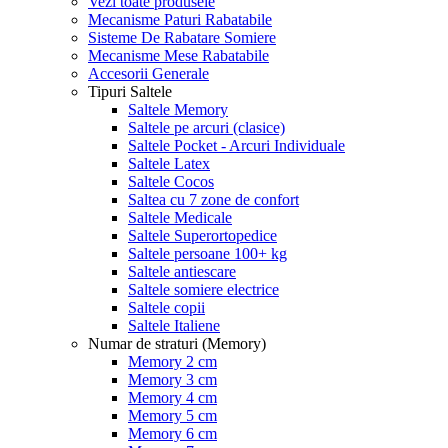
Vezi toate produsele
Mecanisme Paturi Rabatabile
Sisteme De Rabatare Somiere
Mecanisme Mese Rabatabile
Accesorii Generale
Tipuri Saltele
Saltele Memory
Saltele pe arcuri (clasice)
Saltele Pocket - Arcuri Individuale
Saltele Latex
Saltele Cocos
Saltea cu 7 zone de confort
Saltele Medicale
Saltele Superortopedice
Saltele persoane 100+ kg
Saltele antiescare
Saltele somiere electrice
Saltele copii
Saltele Italiene
Numar de straturi (Memory)
Memory 2 cm
Memory 3 cm
Memory 4 cm
Memory 5 cm
Memory 6 cm