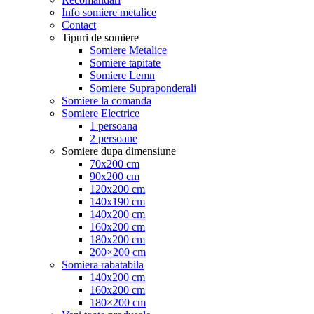
Info somiere metalice
Contact
Tipuri de somiere
Somiere Metalice
Somiere tapitate
Somiere Lemn
Somiere Supraponderali
Somiere la comanda
Somiere Electrice
1 persoana
2 persoane
Somiere dupa dimensiune
70x200 cm
90x200 cm
120x200 cm
140x190 cm
140x200 cm
160x200 cm
180x200 cm
200×200 cm
Somiera rabatabila
140x200 cm
160x200 cm
180×200 cm