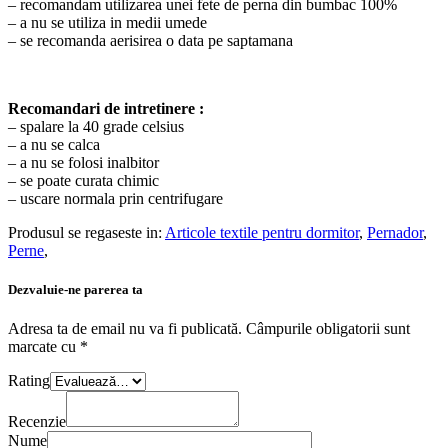
– recomandam utilizarea unei fete de perna din bumbac 100%
– a nu se utiliza in medii umede
– se recomanda aerisirea o data pe saptamana
Recomandari de intretinere :
– spalare la 40 grade celsius
– a nu se calca
– a nu se folosi inalbitor
– se poate curata chimic
– uscare normala prin centrifugare
Produsul se regaseste in:
Articole textile pentru dormitor
,
Pernador
,
Perne
,
Dezvaluie-ne parerea ta
Adresa ta de email nu va fi publicată.
Câmpurile obligatorii sunt
marcate cu
*
Rating
Recenzie
Nume