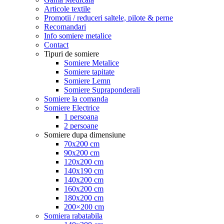
Articole textile
Promotii / reduceri saltele, pilote & perne
Recomandari
Info somiere metalice
Contact
Tipuri de somiere
Somiere Metalice
Somiere tapitate
Somiere Lemn
Somiere Supraponderali
Somiere la comanda
Somiere Electrice
1 persoana
2 persoane
Somiere dupa dimensiune
70x200 cm
90x200 cm
120x200 cm
140x190 cm
140x200 cm
160x200 cm
180x200 cm
200×200 cm
Somiera rabatabila