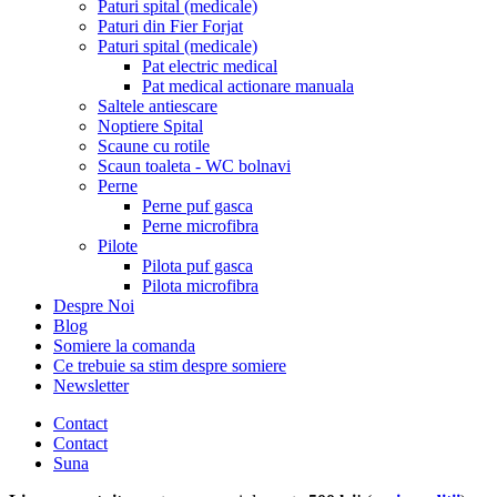
Paturi spital (medicale)
Paturi din Fier Forjat
Paturi spital (medicale)
Pat electric medical
Pat medical actionare manuala
Saltele antiescare
Noptiere Spital
Scaune cu rotile
Scaun toaleta - WC bolnavi
Perne
Perne puf gasca
Perne microfibra
Pilote
Pilota puf gasca
Pilota microfibra
Despre Noi
Blog
Somiere la comanda
Ce trebuie sa stim despre somiere
Newsletter
Contact
Contact
Suna