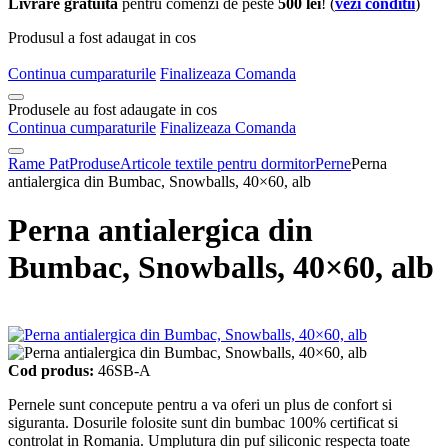
Livrare gratuita
pentru comenzi de peste
500 lei
! (
vezi conditii
)
Produsul a fost adaugat in cos
Continua cumparaturile
Finalizeaza Comanda
Produsele au fost adaugate in cos
Continua cumparaturile
Finalizeaza Comanda
Rame Pat
Produse
Articole textile pentru dormitor
Perne
Perna
antialergica din Bumbac, Snowballs, 40×60, alb
Perna antialergica din
Bumbac, Snowballs, 40×60, alb
Cod produs:
46SB-A
Pernele sunt concepute pentru a va oferi un plus de confort si
siguranta. Dosurile folosite sunt din bumbac 100% certificat si
controlat in Romania. Umplutura din puf siliconic respecta toate