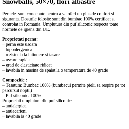
Snowballs, 50×70, flori albastre
Pernele sunt concepute pentru a va oferi un plus de confort si
siguranta. Dosurile folosite sunt din bumbac 100% certificat si
controlat in Romania. Umplutura din puf siliconic respecta toate
normele de igiena din UE.
Proprietati perna:
– perna este usoara
– hipoalergenica
– rezistenta la intindere si tasare
– uscare rapida
– grad de elasticitate ridicat
– lavabila in masina de spalat la o temperatura de 40 grade
Compozitie :
– Tesatura: Bumbac 100% (bumbacul permite pielii sa respire pe tot
parcursul noptii)
– Puf siliconic: 100%
Proprietati umplutura din puf siliconic:
– antialergica
– antiacarieni
– lavabila la 40 grade