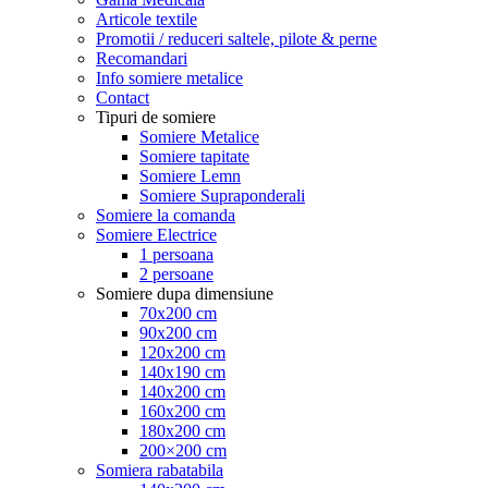
Articole textile
Promotii / reduceri saltele, pilote & perne
Recomandari
Info somiere metalice
Contact
Tipuri de somiere
Somiere Metalice
Somiere tapitate
Somiere Lemn
Somiere Supraponderali
Somiere la comanda
Somiere Electrice
1 persoana
2 persoane
Somiere dupa dimensiune
70x200 cm
90x200 cm
120x200 cm
140x190 cm
140x200 cm
160x200 cm
180x200 cm
200×200 cm
Somiera rabatabila