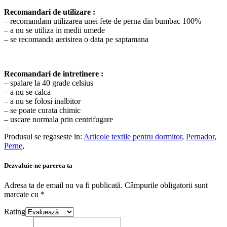
Recomandari de utilizare :
– recomandam utilizarea unei fete de perna din bumbac 100%
– a nu se utiliza in medii umede
– se recomanda aerisirea o data pe saptamana
Recomandari de intretinere :
– spalare la 40 grade celsius
– a nu se calca
– a nu se folosi inalbitor
– se poate curata chimic
– uscare normala prin centrifugare
Produsul se regaseste in:
Articole textile pentru dormitor
,
Pernador
,
Perne
,
Dezvaluie-ne parerea ta
Adresa ta de email nu va fi publicată.
Câmpurile obligatorii sunt
marcate cu
*
Rating