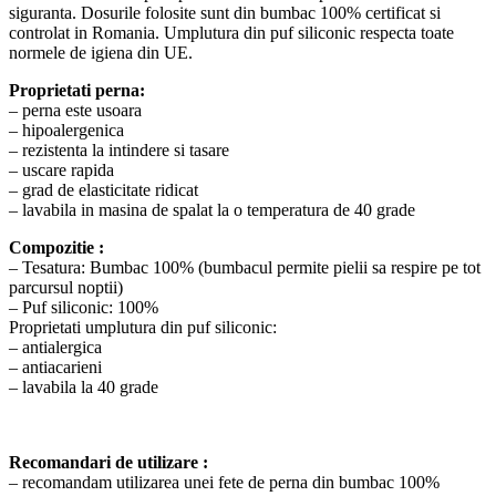
siguranta. Dosurile folosite sunt din bumbac 100% certificat si
controlat in Romania. Umplutura din puf siliconic respecta toate
normele de igiena din UE.
Proprietati perna:
– perna este usoara
– hipoalergenica
– rezistenta la intindere si tasare
– uscare rapida
– grad de elasticitate ridicat
– lavabila in masina de spalat la o temperatura de 40 grade
Compozitie :
– Tesatura: Bumbac 100% (bumbacul permite pielii sa respire pe tot
parcursul noptii)
– Puf siliconic: 100%
Proprietati umplutura din puf siliconic:
– antialergica
– antiacarieni
– lavabila la 40 grade
Recomandari de utilizare :
– recomandam utilizarea unei fete de perna din bumbac 100%