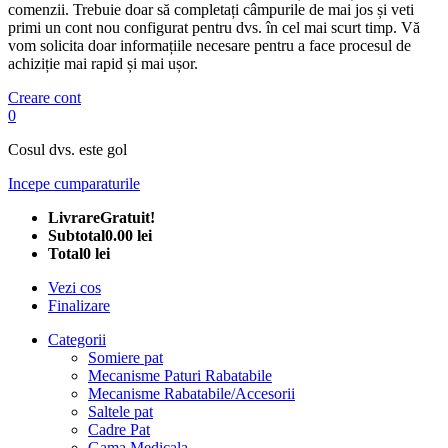
comenzii. Trebuie doar să completați câmpurile de mai jos și veti
primi un cont nou configurat pentru dvs. în cel mai scurt timp. Vă
vom solicita doar informațiile necesare pentru a face procesul de
achiziție mai rapid și mai ușor.
Creare cont
0
Cosul dvs. este gol
Incepe cumparaturile
Livrare
Gratuit!
Subtotal
0.00 lei
Total
0 lei
Vezi cos
Finalizare
Categorii
Somiere pat
Mecanisme Paturi Rabatabile
Mecanisme Rabatabile/Accesorii
Saltele pat
Cadre Pat
Gama Medicala