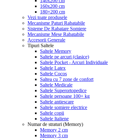
140x200 cm
160x200 cm
180×200 cm
Vezi toate produsele
Mecanisme Paturi Rabatabile
Sisteme De Rabatare Somiere
Mecanisme Mese Rabatabile
Accesorii Generale
Tipuri Saltele
Saltele Memory
Saltele pe arcuri (clasice)
Saltele Pocket - Arcuri Individuale
Saltele Latex
Saltele Cocos
Saltea cu 7 zone de confort
Saltele Medicale
Saltele Superortopedice
Saltele persoane 100+ kg
Saltele antiescare
Saltele somiere electrice
Saltele copii
Saltele Italiene
Numar de straturi (Memory)
Memory 2 cm
Memory 3 cm