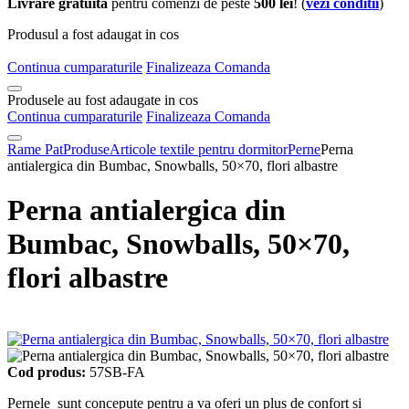
Livrare gratuita
pentru comenzi de peste
500 lei
! (
vezi conditii
)
Produsul a fost adaugat in cos
Continua cumparaturile
Finalizeaza Comanda
Produsele au fost adaugate in cos
Continua cumparaturile
Finalizeaza Comanda
Rame Pat
Produse
Articole textile pentru dormitor
Perne
Perna
antialergica din Bumbac, Snowballs, 50×70, flori albastre
Perna antialergica din
Bumbac, Snowballs, 50×70,
flori albastre
Cod produs:
57SB-FA
Pernele sunt concepute pentru a va oferi un plus de confort si