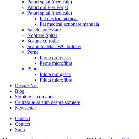
Paturi spital (medicale)
Paturi din Fier Forjat
Paturi spital (medicale)
Pat electric medical
Pat medical actionare manuala
Saltele antiescare
Noptiere Spital
Scaune cu rotile
Scaun toaleta - WC bolnavi
Perne
Perne puf gasca
Perne microfibra
Pilote
Pilota puf gasca
Pilota microfibra
Despre Noi
Blog
Somiere la comanda
Ce trebuie sa stim despre somiere
Newsletter
Contact
Contact
Suna