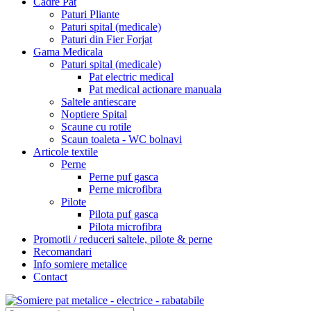
Cadre Pat
Paturi Pliante
Paturi spital (medicale)
Paturi din Fier Forjat
Gama Medicala
Paturi spital (medicale)
Pat electric medical
Pat medical actionare manuala
Saltele antiescare
Noptiere Spital
Scaune cu rotile
Scaun toaleta - WC bolnavi
Articole textile
Perne
Perne puf gasca
Perne microfibra
Pilote
Pilota puf gasca
Pilota microfibra
Promotii / reduceri saltele, pilote & perne
Recomandari
Info somiere metalice
Contact