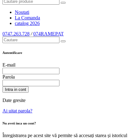
Noutati
La Comanda
catalog
2026
0747.263.728
/
074RAMEPAT
Autentificare
E-mail
Parola
Intra in cont
Date gresite
Ai uitat parola?
Nu aveti inca un cont?
Înregistrarea pe acest site vă permite să accesați starea și istoricul