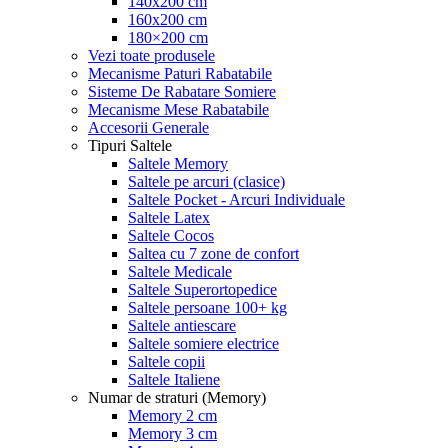
140x200 cm
160x200 cm
180×200 cm
Vezi toate produsele
Mecanisme Paturi Rabatabile
Sisteme De Rabatare Somiere
Mecanisme Mese Rabatabile
Accesorii Generale
Tipuri Saltele
Saltele Memory
Saltele pe arcuri (clasice)
Saltele Pocket - Arcuri Individuale
Saltele Latex
Saltele Cocos
Saltea cu 7 zone de confort
Saltele Medicale
Saltele Superortopedice
Saltele persoane 100+ kg
Saltele antiescare
Saltele somiere electrice
Saltele copii
Saltele Italiene
Numar de straturi (Memory)
Memory 2 cm
Memory 3 cm