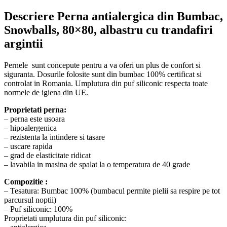
Descriere Perna antialergica din Bumbac,
Snowballs, 80×80, albastru cu trandafiri
argintii
Pernele sunt concepute pentru a va oferi un plus de confort si
siguranta. Dosurile folosite sunt din bumbac 100% certificat si
controlat in Romania. Umplutura din puf siliconic respecta toate
normele de igiena din UE.
Proprietati perna:
– perna este usoara
– hipoalergenica
– rezistenta la intindere si tasare
– uscare rapida
– grad de elasticitate ridicat
– lavabila in masina de spalat la o temperatura de 40 grade
Compozitie :
– Tesatura: Bumbac 100% (bumbacul permite pielii sa respire pe tot
parcursul noptii)
– Puf siliconic: 100%
Proprietati umplutura din puf siliconic: