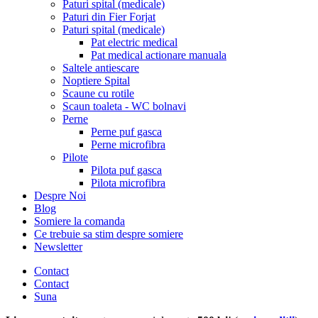
Paturi spital (medicale)
Paturi din Fier Forjat
Paturi spital (medicale)
Pat electric medical
Pat medical actionare manuala
Saltele antiescare
Noptiere Spital
Scaune cu rotile
Scaun toaleta - WC bolnavi
Perne
Perne puf gasca
Perne microfibra
Pilote
Pilota puf gasca
Pilota microfibra
Despre Noi
Blog
Somiere la comanda
Ce trebuie sa stim despre somiere
Newsletter
Contact
Contact
Suna