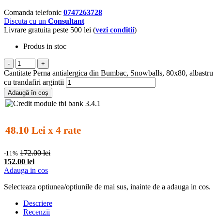
Comanda telefonic
0747263728
Discuta cu un
Consultant
Livrare gratuita peste 500 lei (
vezi conditii
)
Produs in stoc
-
+
Cantitate Perna antialergica din Bumbac, Snowballs, 80x80, albastru
cu trandafiri argintii
Adaugă în coș
48.10 Lei x 4 rate
172.00 lei
-11%
152.00 lei
Adauga in cos
Selecteaza optiunea/optiunile de mai sus, inainte de a adauga in cos.
Descriere
Recenzii