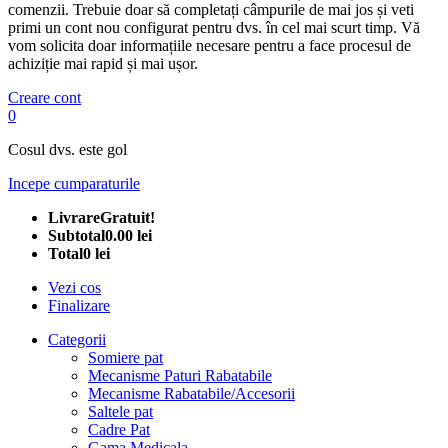
comenzii. Trebuie doar să completați câmpurile de mai jos și veti
primi un cont nou configurat pentru dvs. în cel mai scurt timp. Vă
vom solicita doar informațiile necesare pentru a face procesul de
achiziție mai rapid și mai ușor.
Creare cont
0
Cosul dvs. este gol
Incepe cumparaturile
Livrare
Gratuit!
Subtotal
0.00 lei
Total
0 lei
Vezi cos
Finalizare
Categorii
Somiere pat
Mecanisme Paturi Rabatabile
Mecanisme Rabatabile/Accesorii
Saltele pat
Cadre Pat
Gama Medicala