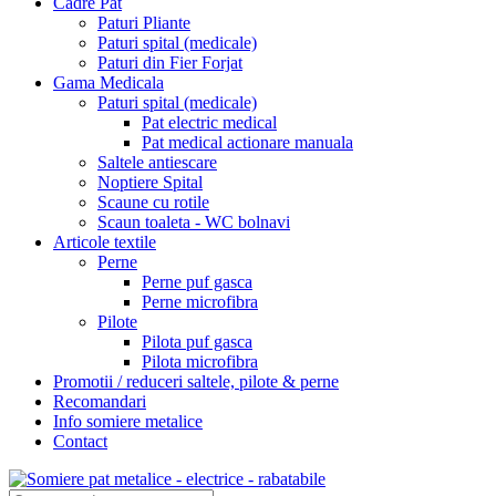
Cadre Pat
Paturi Pliante
Paturi spital (medicale)
Paturi din Fier Forjat
Gama Medicala
Paturi spital (medicale)
Pat electric medical
Pat medical actionare manuala
Saltele antiescare
Noptiere Spital
Scaune cu rotile
Scaun toaleta - WC bolnavi
Articole textile
Perne
Perne puf gasca
Perne microfibra
Pilote
Pilota puf gasca
Pilota microfibra
Promotii / reduceri saltele, pilote & perne
Recomandari
Info somiere metalice
Contact