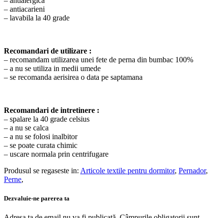
– antialergica
– antiacarieni
– lavabila la 40 grade
Recomandari de utilizare :
– recomandam utilizarea unei fete de perna din bumbac 100%
– a nu se utiliza in medii umede
– se recomanda aerisirea o data pe saptamana
Recomandari de intretinere :
– spalare la 40 grade celsius
– a nu se calca
– a nu se folosi inalbitor
– se poate curata chimic
– uscare normala prin centrifugare
Produsul se regaseste in:
Articole textile pentru dormitor
,
Pernador
,
Perne
,
Dezvaluie-ne parerea ta
Adresa ta de email nu va fi publicată.
Câmpurile obligatorii sunt