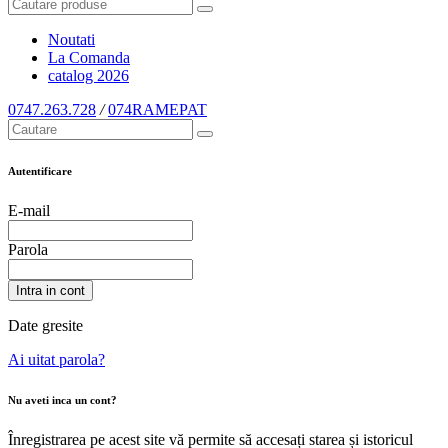
Noutati
La Comanda
catalog
2026
0747.263.728
/
074RAMEPAT
Autentificare
E-mail
Parola
Intra in cont
Date gresite
Ai uitat parola?
Nu aveti inca un cont?
Înregistrarea pe acest site vă permite să accesați starea și istoricul