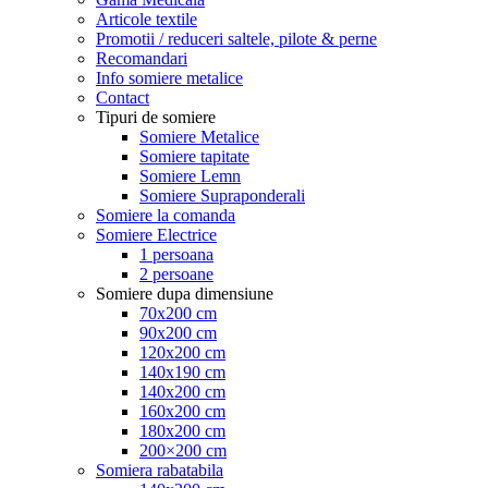
Articole textile
Promotii / reduceri saltele, pilote & perne
Recomandari
Info somiere metalice
Contact
Tipuri de somiere
Somiere Metalice
Somiere tapitate
Somiere Lemn
Somiere Supraponderali
Somiere la comanda
Somiere Electrice
1 persoana
2 persoane
Somiere dupa dimensiune
70x200 cm
90x200 cm
120x200 cm
140x190 cm
140x200 cm
160x200 cm
180x200 cm
200×200 cm
Somiera rabatabila