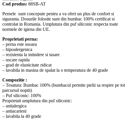
Cod produs:
88SB-AT
Pernele sunt concepute pentru a va oferi un plus de confort si
siguranta. Dosurile folosite sunt din bumbac 100% certificat si
controlat in Romania. Umplutura din puf siliconic respecta toate
normele de igiena din UE.
Proprietati perna:
– perna este usoara
– hipoalergenica
– rezistenta la intindere si tasare
– uscare rapida
– grad de elasticitate ridicat
– lavabila in masina de spalat la o temperatura de 40 grade
Compozitie :
– Tesatura: Bumbac 100% (bumbacul permite pielii sa respire pe tot
parcursul noptii)
– Puf siliconic: 100%
Proprietati umplutura din puf siliconic:
– antialergica
– antiacarieni
– lavabila la 40 grade