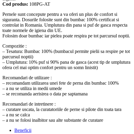
Cod produs:
108PG-AT
Pernele sunt concepute pentru a va oferi un plus de confort si
siguranta. Dosurile folosite sunt din bumbac 100% certificat si
controlat in Romania. Umplutura din pana si puf de gasca respecta
toate normele de igiena din UE.
Folosim doar bumbac iar pielea poate respira pe tot parcursul noptii.
Compozitie :
– Tesatura: Bumbac 100% (bumbacul permite pielii sa respire pe tot
parcursul noptii)
– Umplutura: 10% puf si 90% pana de gasca (acest tip de umplutura
ofera cel mai optim confort pentru un somn linistit)
Recomandari de utilizare :
– recomandam utilizarea unei fete de perna din bumbac 100%
– a nu se utiliza in medii umede
– se recomanda aerisirea o data pe saptamana
Recomandari de intretinere :
– curatare uscata, la curatatoriile de perne si pilote din toata tara
– a nu se calca
– a nu se folosi inalbitor sau alte substante de curatare
Beneficii