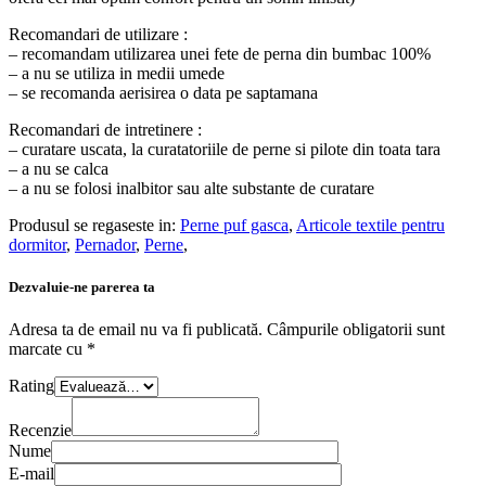
Recomandari de utilizare :
– recomandam utilizarea unei fete de perna din bumbac 100%
– a nu se utiliza in medii umede
– se recomanda aerisirea o data pe saptamana
Recomandari de intretinere :
– curatare uscata, la curatatoriile de perne si pilote din toata tara
– a nu se calca
– a nu se folosi inalbitor sau alte substante de curatare
Produsul se regaseste in:
Perne puf gasca
,
Articole textile pentru
dormitor
,
Pernador
,
Perne
,
Dezvaluie-ne parerea ta
Adresa ta de email nu va fi publicată.
Câmpurile obligatorii sunt
marcate cu
*
Rating
Recenzie
Nume
E-mail