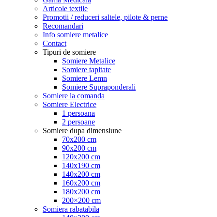
Articole textile
Promotii / reduceri saltele, pilote & perne
Recomandari
Info somiere metalice
Contact
Tipuri de somiere
Somiere Metalice
Somiere tapitate
Somiere Lemn
Somiere Supraponderali
Somiere la comanda
Somiere Electrice
1 persoana
2 persoane
Somiere dupa dimensiune
70x200 cm
90x200 cm
120x200 cm
140x190 cm
140x200 cm
160x200 cm
180x200 cm
200×200 cm
Somiera rabatabila