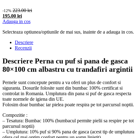
223.00 lei
-12%
195.00 lei
Adauga in cos
Selecteaza optiunea/optiunile de mai sus, inainte de a adauga in cos.
Descriere
Recenzii
Descriere Perna cu puf si pana de gasca
80×100 cm albastru cu trandafiri argintii
Pernele sunt concepute pentru a va oferi un plus de confort si
siguranta. Dosurile folosite sunt din bumbac 100% certificat si
controlat in Romania. Umplutura din pana si puf de gasca respecta
toate normele de igiena din UE.
Folosim doar bumbac iar pielea poate respira pe tot parcursul noptii.
Compozitie :
– Tesatura: Bumbac 100% (bumbacul permite pielii sa respire pe tot
parcursul noptii)
– Umplutura: 10% puf si 90% pana de gasca (acest tip de umplutura
ofera cel mai optim confort pentru un somn linistit)