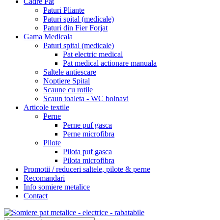
Cadre Pat
Paturi Pliante
Paturi spital (medicale)
Paturi din Fier Forjat
Gama Medicala
Paturi spital (medicale)
Pat electric medical
Pat medical actionare manuala
Saltele antiescare
Noptiere Spital
Scaune cu rotile
Scaun toaleta - WC bolnavi
Articole textile
Perne
Perne puf gasca
Perne microfibra
Pilote
Pilota puf gasca
Pilota microfibra
Promotii / reduceri saltele, pilote & perne
Recomandari
Info somiere metalice
Contact