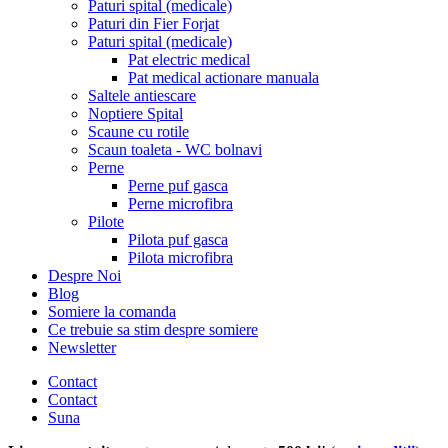
Paturi spital (medicale)
Paturi din Fier Forjat
Paturi spital (medicale)
Pat electric medical
Pat medical actionare manuala
Saltele antiescare
Noptiere Spital
Scaune cu rotile
Scaun toaleta - WC bolnavi
Perne
Perne puf gasca
Perne microfibra
Pilote
Pilota puf gasca
Pilota microfibra
Despre Noi
Blog
Somiere la comanda
Ce trebuie sa stim despre somiere
Newsletter
Contact
Contact
Suna