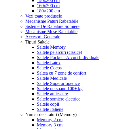
140x200 cm
160x200 cm
180×200 cm
Vezi toate produsele
Mecanisme Paturi Rabatabile
Sisteme De Rabatare Somiere
Mecanisme Mese Rabatabile
Accesorii Generale
Tipuri Saltele
Saltele Memory
Saltele pe arcuri (clasice)
Saltele Pocket - Arcuri Individuale
Saltele Latex
Saltele Cocos
Saltea cu 7 zone de confort
Saltele Medicale
Saltele Superortopedice
Saltele persoane 100+ kg
Saltele antiescare
Saltele somiere electrice
Saltele copii
Saltele Italiene
Numar de straturi (Memory)
Memory 2 cm
Memory 3 cm