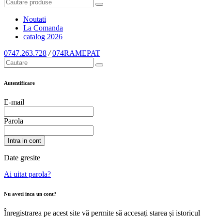
Noutati
La Comanda
catalog
2026
0747.263.728
/
074RAMEPAT
Autentificare
E-mail
Parola
Intra in cont
Date gresite
Ai uitat parola?
Nu aveti inca un cont?
Înregistrarea pe acest site vă permite să accesați starea și istoricul