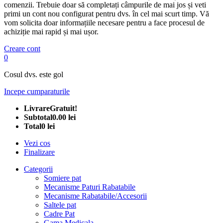
comenzii. Trebuie doar să completați câmpurile de mai jos și veti
primi un cont nou configurat pentru dvs. în cel mai scurt timp. Vă
vom solicita doar informațiile necesare pentru a face procesul de
achiziție mai rapid și mai ușor.
Creare cont
0
Cosul dvs. este gol
Incepe cumparaturile
Livrare
Gratuit!
Subtotal
0.00 lei
Total
0 lei
Vezi cos
Finalizare
Categorii
Somiere pat
Mecanisme Paturi Rabatabile
Mecanisme Rabatabile/Accesorii
Saltele pat
Cadre Pat
Gama Medicala