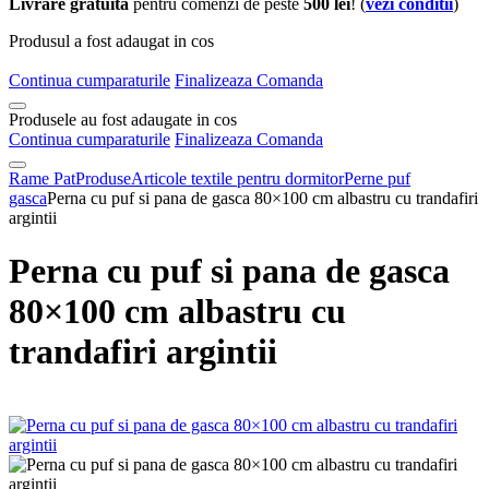
Livrare gratuita
pentru comenzi de peste
500 lei
! (
vezi conditii
)
Produsul a fost adaugat in cos
Continua cumparaturile
Finalizeaza Comanda
Produsele au fost adaugate in cos
Continua cumparaturile
Finalizeaza Comanda
Rame Pat
Produse
Articole textile pentru dormitor
Perne puf
gasca
Perna cu puf si pana de gasca 80×100 cm albastru cu trandafiri
argintii
Perna cu puf si pana de gasca
80×100 cm albastru cu
trandafiri argintii