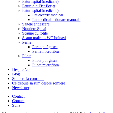
Paturi spital (medicale)
Paturi din Fier Forjat
Paturi spital (medicale)
Pat electric medical
Pat medical actionare manuala
Saltele antiescare
Noptiere Spital
Scaune cu rotile
Scaun toaleta - WC bolnavi
Perne
Perne puf gasca
Perne microfibra
Pilote
Pilota puf gasca
Pilota microfibra
Despre Noi
Blog
Somiere la comanda
Ce trebuie sa stim despre somiere
Newsletter
Contact
Contact
Suna