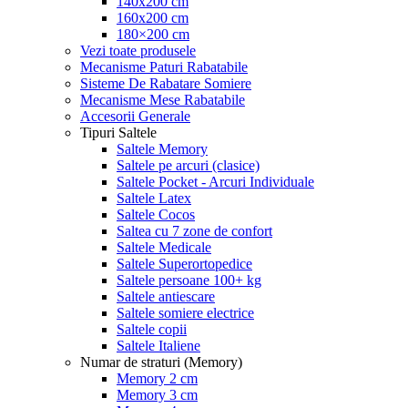
140x200 cm
160x200 cm
180×200 cm
Vezi toate produsele
Mecanisme Paturi Rabatabile
Sisteme De Rabatare Somiere
Mecanisme Mese Rabatabile
Accesorii Generale
Tipuri Saltele
Saltele Memory
Saltele pe arcuri (clasice)
Saltele Pocket - Arcuri Individuale
Saltele Latex
Saltele Cocos
Saltea cu 7 zone de confort
Saltele Medicale
Saltele Superortopedice
Saltele persoane 100+ kg
Saltele antiescare
Saltele somiere electrice
Saltele copii
Saltele Italiene
Numar de straturi (Memory)
Memory 2 cm
Memory 3 cm