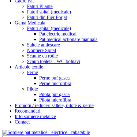
Cadre Pat
Paturi Pliante
Paturi spital (medicale)
Paturi din Fier Forjat
Gama Medicala
Paturi spital (medicale)
Pat electric medical
Pat medical actionare manuala
Saltele antiescare
Noptiere Spital
Scaune cu rotile
Scaun toaleta - WC bolnavi
Articole textile
Perne
Perne puf gasca
Perne microfibra
Pilote
Pilota puf gasca
Pilota microfibra
Promotii / reduceri saltele, pilote & perne
Recomandari
Info somiere metalice
Contact