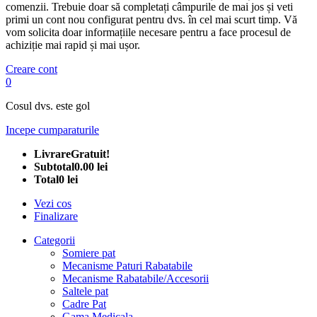
comenzii. Trebuie doar să completați câmpurile de mai jos și veti
primi un cont nou configurat pentru dvs. în cel mai scurt timp. Vă
vom solicita doar informațiile necesare pentru a face procesul de
achiziție mai rapid și mai ușor.
Creare cont
0
Cosul dvs. este gol
Incepe cumparaturile
Livrare
Gratuit!
Subtotal
0.00 lei
Total
0 lei
Vezi cos
Finalizare
Categorii
Somiere pat
Mecanisme Paturi Rabatabile
Mecanisme Rabatabile/Accesorii
Saltele pat
Cadre Pat
Gama Medicala