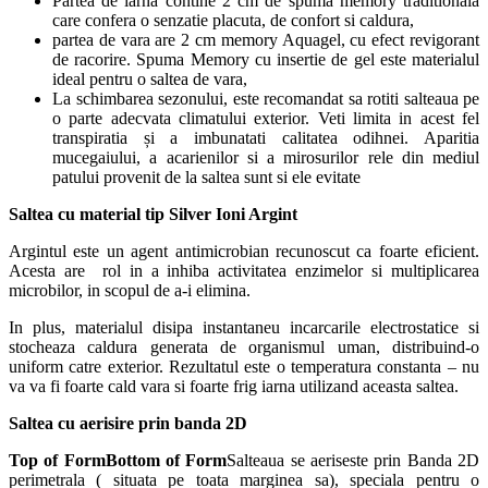
Partea de iarna contine 2 cm de spuma memory traditionala
care confera o senzatie placuta, de confort si caldura,
partea de vara are 2 cm memory Aquagel, cu efect revigorant
de racorire. Spuma Memory cu insertie de gel este materialul
ideal pentru o saltea de vara,
La schimbarea sezonului, este recomandat sa rotiti salteaua pe
o parte adecvata climatului exterior. Veti limita in acest fel
transpiratia și a imbunatati calitatea odihnei. Aparitia
mucegaiului, a acarienilor si a mirosurilor rele din mediul
patului provenit de la saltea sunt si ele evitate
Saltea cu material tip Silver Ioni Argint
Argintul este un agent antimicrobian recunoscut ca foarte eficient.
Acesta are rol in a inhiba activitatea enzimelor si multiplicarea
microbilor, in scopul de a-i elimina.
In plus, materialul disipa instantaneu incarcarile electrostatice si
stocheaza caldura generata de organismul uman, distribuind-o
uniform catre exterior. Rezultatul este o temperatura constanta – nu
va va fi foarte cald vara si foarte frig iarna utilizand aceasta saltea.
Saltea cu aerisire prin banda 2D
Top of FormBottom of Form
Salteaua se aeriseste prin Banda 2D
perimetrala ( situata pe toata marginea sa), speciala pentru o