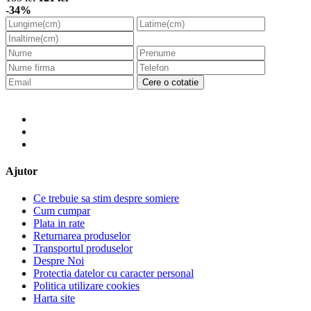
-34%
Cere o cotatie
Ajutor
Ce trebuie sa stim despre somiere
Cum cumpar
Plata in rate
Returnarea produselor
Transportul produselor
Despre Noi
Protectia datelor cu caracter personal
Politica utilizare cookies
Harta site