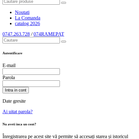
Noutati
La Comanda
catalog
2026
0747.263.728
/
074RAMEPAT
Autentificare
E-mail
Parola
Intra in cont
Date gresite
Ai uitat parola?
Nu aveti inca un cont?
Înregistrarea pe acest site vă permite să accesați starea și istoricul