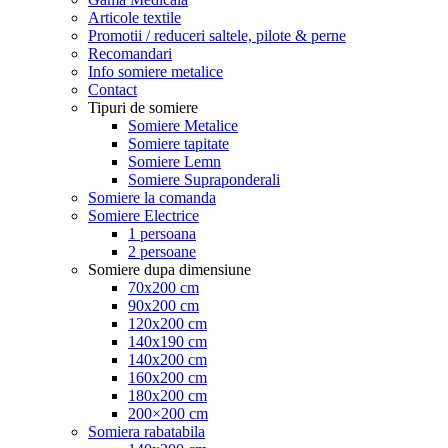
Articole textile
Promotii / reduceri saltele, pilote & perne
Recomandari
Info somiere metalice
Contact
Tipuri de somiere
Somiere Metalice
Somiere tapitate
Somiere Lemn
Somiere Supraponderali
Somiere la comanda
Somiere Electrice
1 persoana
2 persoane
Somiere dupa dimensiune
70x200 cm
90x200 cm
120x200 cm
140x190 cm
140x200 cm
160x200 cm
180x200 cm
200×200 cm
Somiera rabatabila