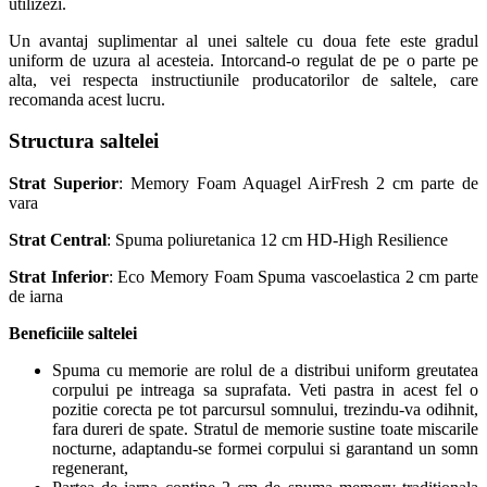
utilizezi.
Un avantaj suplimentar al unei saltele cu doua fete este gradul
uniform de uzura al acesteia. Intorcand-o regulat de pe o parte pe
alta, vei respecta instructiunile producatorilor de saltele, care
recomanda acest lucru.
Structura saltelei
Strat Superior
: Memory Foam Aquagel AirFresh 2 cm parte de
vara
Strat Central
: Spuma poliuretanica 12 cm HD-High Resilience
Strat Inferior
: Eco Memory Foam Spuma vascoelastica 2 cm parte
de iarna
Beneficiile saltelei
Spuma cu memorie are rolul de a distribui uniform greutatea
corpului pe intreaga sa suprafata. Veti pastra in acest fel o
pozitie corecta pe tot parcursul somnului, trezindu-va odihnit,
fara dureri de spate. Stratul de memorie sustine toate miscarile
nocturne, adaptandu-se formei corpului si garantand un somn
regenerant,