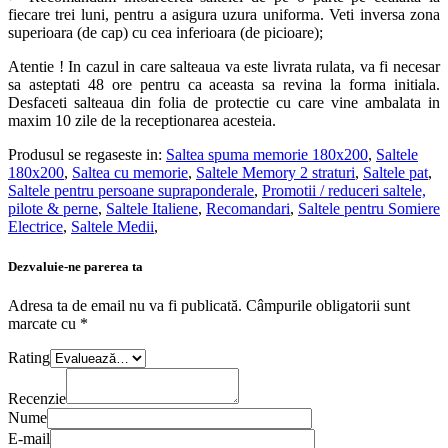
fiecare trei luni, pentru a asigura uzura uniforma. Veti inversa zona
superioara (de cap) cu cea inferioara (de picioare);
Atentie ! In cazul in care salteaua va este livrata rulata, va fi necesar
sa asteptati 48 ore pentru ca aceasta sa revina la forma initiala.
Desfaceti salteaua din folia de protectie cu care vine ambalata in
maxim 10 zile de la receptionarea acesteia.
Produsul se regaseste in:
Saltea spuma memorie 180x200
,
Saltele
180x200
,
Saltea cu memorie
,
Saltele Memory 2 straturi
,
Saltele pat
,
Saltele pentru persoane supraponderale
,
Promotii / reduceri saltele,
pilote & perne
,
Saltele Italiene
,
Recomandari
,
Saltele pentru Somiere
Electrice
,
Saltele Medii
,
Dezvaluie-ne parerea ta
Adresa ta de email nu va fi publicată.
Câmpurile obligatorii sunt
marcate cu
*
Rating
Recenzie
Nume
E-mail