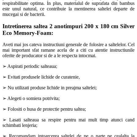
respirabilitate optima. In plus, materialul de suprafata din bambus
este unul natural, ce contribuie la mentinerea saltelei departe de
mucegai si de bacterii.
Intretinerea saltea
2 anotimpuri 200 x 180 cm Silver
Eco Memory-Foam
:
Aveti mai jos cateva instructiuni generale de folosire a saltelelor. Cel
mai important sfat ramane acela de a citi cu atentie instructiunile
oferite de producator si de a le respecta intocmai.
➢ Aspirati periodic salteaua;
➢ Evitati produsele lichide de curatenie,
➢ Nu utilizati produse lichide in preajma saltelei;
➢ Alegeti o somiera potrivita;
➢ Folositi o husa de protectie pentru saltea;
➢ Lasati salteaua sa respire pentru mai mult timp atunci cand
schimbati lenjeria;
➢ Recomandam intoarcerea saltelei de pe o parte pe cealalta la