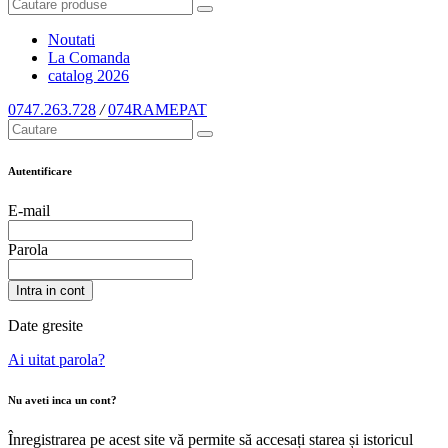
Noutati
La Comanda
catalog
2026
0747.263.728
/
074RAMEPAT
Autentificare
E-mail
Parola
Intra in cont
Date gresite
Ai uitat parola?
Nu aveti inca un cont?
Înregistrarea pe acest site vă permite să accesați starea și istoricul