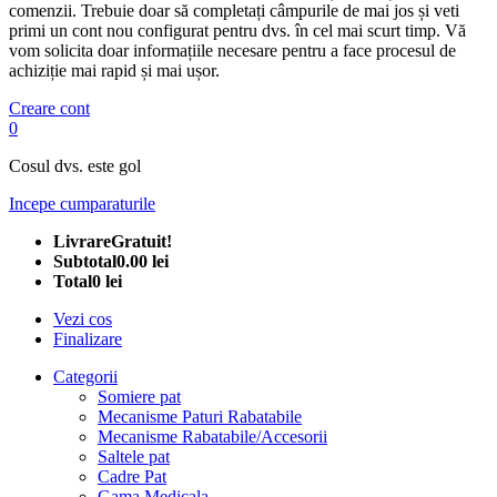
comenzii. Trebuie doar să completați câmpurile de mai jos și veti
primi un cont nou configurat pentru dvs. în cel mai scurt timp. Vă
vom solicita doar informațiile necesare pentru a face procesul de
achiziție mai rapid și mai ușor.
Creare cont
0
Cosul dvs. este gol
Incepe cumparaturile
Livrare
Gratuit!
Subtotal
0.00 lei
Total
0 lei
Vezi cos
Finalizare
Categorii
Somiere pat
Mecanisme Paturi Rabatabile
Mecanisme Rabatabile/Accesorii
Saltele pat
Cadre Pat
Gama Medicala