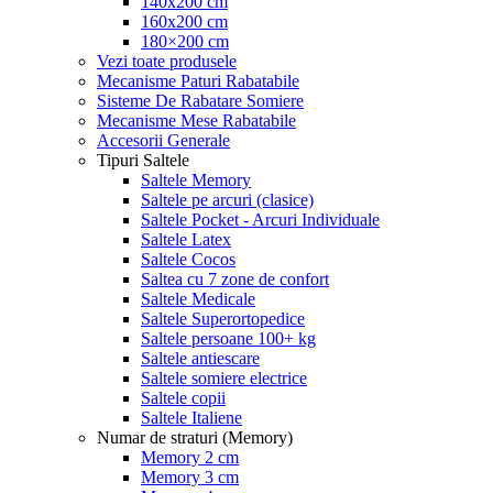
140x200 cm
160x200 cm
180×200 cm
Vezi toate produsele
Mecanisme Paturi Rabatabile
Sisteme De Rabatare Somiere
Mecanisme Mese Rabatabile
Accesorii Generale
Tipuri Saltele
Saltele Memory
Saltele pe arcuri (clasice)
Saltele Pocket - Arcuri Individuale
Saltele Latex
Saltele Cocos
Saltea cu 7 zone de confort
Saltele Medicale
Saltele Superortopedice
Saltele persoane 100+ kg
Saltele antiescare
Saltele somiere electrice
Saltele copii
Saltele Italiene
Numar de straturi (Memory)
Memory 2 cm
Memory 3 cm