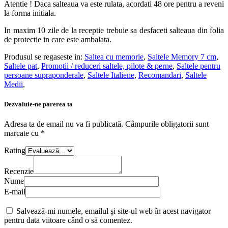
Atentie ! Daca salteaua va este rulata, acordati 48 ore pentru a reveni
la forma initiala.
In maxim 10 zile de la receptie trebuie sa desfaceti salteaua din folia
de protectie in care este ambalata.
Produsul se regaseste in:
Saltea cu memorie
,
Saltele Memory 7 cm
,
Saltele pat
,
Promotii / reduceri saltele, pilote & perne
,
Saltele pentru
persoane supraponderale
,
Saltele Italiene
,
Recomandari
,
Saltele
Medii
,
Dezvaluie-ne parerea ta
Adresa ta de email nu va fi publicată.
Câmpurile obligatorii sunt
marcate cu
*
Rating
Recenzie
Nume
E-mail
Salvează-mi numele, emailul și site-ul web în acest navigator
pentru data viitoare când o să comentez.