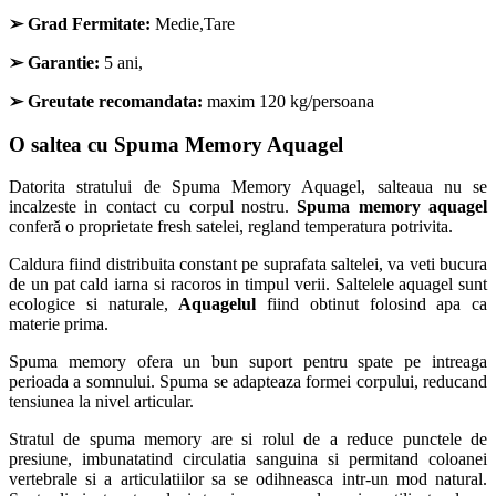
➢
Grad Fermitate:
Medie,Tare
➢
Garantie:
5 ani,
➢
Greutate recomandata:
maxim 120 kg/persoana
O saltea cu Spuma Memory Aquagel
Datorita stratului de Spuma Memory Aquagel, salteaua nu se
incalzeste in contact cu corpul nostru.
Spuma memory aquagel
conferă o proprietate fresh satelei, regland temperatura potrivita.
Caldura fiind distribuita constant pe suprafata saltelei, va veti bucura
de un pat cald iarna si racoros in timpul verii. Saltelele aquagel sunt
ecologice si naturale,
Aquagelul
fiind obtinut folosind apa ca
materie prima.
Spuma memory ofera un bun suport pentru spate pe intreaga
perioada a somnului. Spuma se adapteaza formei corpului, reducand
tensiunea la nivel articular.
Stratul de spuma memory are si rolul de a reduce punctele de
presiune, imbunatatind circulatia sanguina si permitand coloanei
vertebrale si a articulatiilor sa se odihneasca intr-un mod natural.