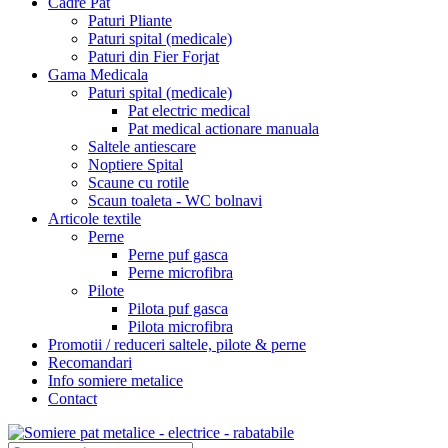
Cadre Pat
Paturi Pliante
Paturi spital (medicale)
Paturi din Fier Forjat
Gama Medicala
Paturi spital (medicale)
Pat electric medical
Pat medical actionare manuala
Saltele antiescare
Noptiere Spital
Scaune cu rotile
Scaun toaleta - WC bolnavi
Articole textile
Perne
Perne puf gasca
Perne microfibra
Pilote
Pilota puf gasca
Pilota microfibra
Promotii / reduceri saltele, pilote & perne
Recomandari
Info somiere metalice
Contact