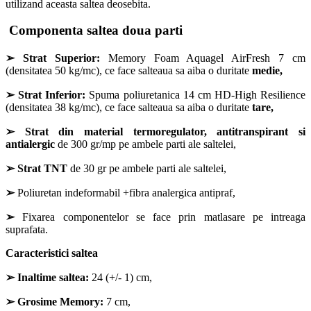
utilizand aceasta saltea deosebita.
Componenta s
altea doua parti
➢
Strat Superior:
Memory Foam Aquagel AirFresh 7 cm
(densitatea 50 kg/mc), ce face salteaua sa aiba o duritate
medie,
➢
Strat Inferior:
Spuma poliuretanica 14 cm HD-High Resilience
(densitatea 38 kg/mc), ce face salteaua sa aiba o duritate
tare,
➢
Strat din material termoregulator, antitranspirant si
antialergic
de 300 gr/mp pe ambele parti ale saltelei,
➢
Strat TNT
de 30 gr pe ambele parti ale saltelei,
➢
Poliuretan indeformabil +fibra analergica antipraf,
➢
Fixarea componentelor se face prin matlasare pe intreaga
suprafata.
Caracteristici saltea
➢
Inaltime saltea:
24 (+/- 1) cm,
➢
Grosime Memory:
7 cm,