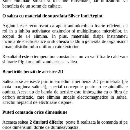
Sunt eliminate stresul si tensiune musculara, iar utilizatorul va
beneficia de un somn de calitate.
O saltea cu material de suprafata Silver Ioni Argint
Argintul este recunoscut ca agent antimicrobian foarte eficient, cu
rol in a inhiba activitatea enzimelor si multiplicarea microbilor, in
scopul de a-i elimina. In plus, materialul disipa instantaneu
incarcarile electrostatice si stocheaza caldura generata de organismul
uman, distribuind-o uniform catre exterior.
Rezultatul este o temperatura constanta – nu va va fi foarte cald vara
si foarte frig iarna utilizand aceasta saltea.
Beneficiile benzii de aerisire 2D
Salteaua se aeriseste prin intermediul unei benzi 2D perimetrala (pe
toata marginea saltelei), special concepute pentru o respirabilitate
optima. Acest tip de banda de aerisire este imbogatita cu o fibra de
carbon antistatic, care elimina undele electromagnetice in saltea.
Efectul neplacut de electrizare dispare.
Puteti comanda orice dimensiune
Aceasta saltea
2 duritati diferite
poate fi realizata la comanda si pe
orice dimensiuni dorite de dumneavoastra.