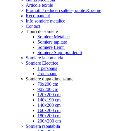
Articole textile
Promotii / reduceri saltele, pilote & perne
Recomandari
Info somiere metalice
Contact
Tipuri de somiere
Somiere Metalice
Somiere tapitate
Somiere Lemn
Somiere Supraponderali
Somiere la comanda
Somiere Electrice
1 persoana
2 persoane
Somiere dupa dimensiune
70x200 cm
90x200 cm
120x200 cm
140x190 cm
140x200 cm
160x200 cm
180x200 cm
200×200 cm
Somiera rabatabila