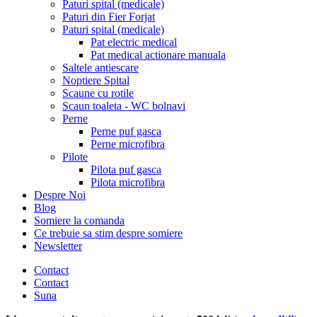
Paturi spital (medicale)
Paturi din Fier Forjat
Paturi spital (medicale)
Pat electric medical
Pat medical actionare manuala
Saltele antiescare
Noptiere Spital
Scaune cu rotile
Scaun toaleta - WC bolnavi
Perne
Perne puf gasca
Perne microfibra
Pilote
Pilota puf gasca
Pilota microfibra
Despre Noi
Blog
Somiere la comanda
Ce trebuie sa stim despre somiere
Newsletter
Contact
Contact
Suna