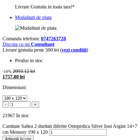
Livrare Gratuita in toata tara!*
Modalitati de plata
Comanda telefonic
0747263728
Discuta cu un
Consultant
Livrare gratuita peste 500 lei (
vezi conditii
)
Produs in stoc
2093.12 lei
-16%
1757.80 lei
Dimensiuni:
-
+
21967 în stoc
Cantitate Saltea 2 duritati diferite Ortopedica Silver Ioni Argint 14+7
cm Memory 190 x 120
Adaugă în coș