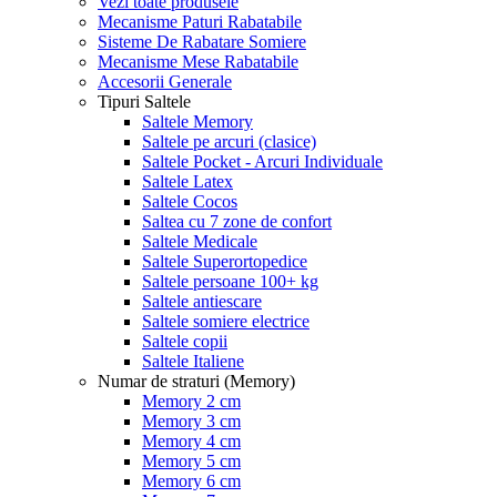
Vezi toate produsele
Mecanisme Paturi Rabatabile
Sisteme De Rabatare Somiere
Mecanisme Mese Rabatabile
Accesorii Generale
Tipuri Saltele
Saltele Memory
Saltele pe arcuri (clasice)
Saltele Pocket - Arcuri Individuale
Saltele Latex
Saltele Cocos
Saltea cu 7 zone de confort
Saltele Medicale
Saltele Superortopedice
Saltele persoane 100+ kg
Saltele antiescare
Saltele somiere electrice
Saltele copii
Saltele Italiene
Numar de straturi (Memory)
Memory 2 cm
Memory 3 cm
Memory 4 cm
Memory 5 cm
Memory 6 cm