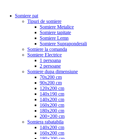
Somiere pat
Tipuri de somiere
Somiere Metalice
Somiere tapitate
Somiere Lemn
Somiere Supraponderali
Somiere la comanda
Somiere Electrice
1 persoana
2 persoane
Somiere dupa dimensiune
70x200 cm
90x200 cm
120x200 cm
140x190 cm
140x200 cm
160x200 cm
180x200 cm
200×200 cm
Somiera rabatabila
140x200 cm
160x200 cm
180×200 cm