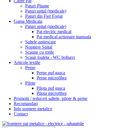
Cadre Pat
Paturi Pliante
Paturi spital (medicale)
Paturi din Fier Forjat
Gama Medicala
Paturi spital (medicale)
Pat electric medical
Pat medical actionare manuala
Saltele antiescare
Noptiere Spital
Scaune cu rotile
Scaun toaleta - WC bolnavi
Articole textile
Perne
Perne puf gasca
Perne microfibra
Pilote
Pilota puf gasca
Pilota microfibra
Promotii / reduceri saltele, pilote & perne
Recomandari
Info somiere metalice
Contact