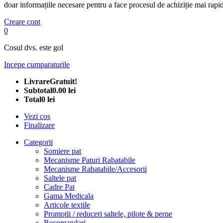
doar informațiile necesare pentru a face procesul de achiziție mai rapid
Creare cont
0
Cosul dvs. este gol
Incepe cumparaturile
Livrare
Gratuit!
Subtotal
0.00 lei
Total
0 lei
Vezi cos
Finalizare
Categorii
Somiere pat
Mecanisme Paturi Rabatabile
Mecanisme Rabatabile/Accesorii
Saltele pat
Cadre Pat
Gama Medicala
Articole textile
Promotii / reduceri saltele, pilote & perne
Recomandari