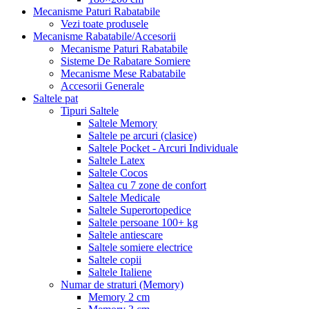
Mecanisme Paturi Rabatabile
Vezi toate produsele
Mecanisme Rabatabile/Accesorii
Mecanisme Paturi Rabatabile
Sisteme De Rabatare Somiere
Mecanisme Mese Rabatabile
Accesorii Generale
Saltele pat
Tipuri Saltele
Saltele Memory
Saltele pe arcuri (clasice)
Saltele Pocket - Arcuri Individuale
Saltele Latex
Saltele Cocos
Saltea cu 7 zone de confort
Saltele Medicale
Saltele Superortopedice
Saltele persoane 100+ kg
Saltele antiescare
Saltele somiere electrice
Saltele copii
Saltele Italiene
Numar de straturi (Memory)
Memory 2 cm