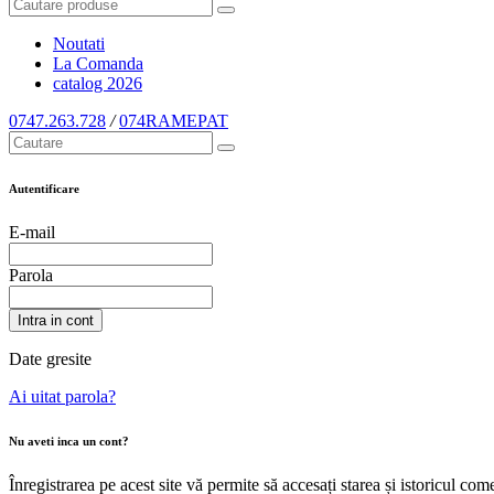
Noutati
La Comanda
catalog
2026
0747.263.728
/
074RAMEPAT
Autentificare
E-mail
Parola
Intra in cont
Date gresite
Ai uitat parola?
Nu aveti inca un cont?
Înregistrarea pe acest site vă permite să accesați starea și istoricul c