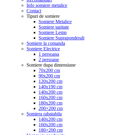
Info somiere metalice
Contact
Tipuri de somiere
Somiere Metalice
Somiere tapitate
Somiere Lemn
Somiere Supraponderali
Somiere la comanda
Somiere Electrice
1 persoana
2 persoane
Somiere dupa dimensiune
70x200 cm
90x200 cm
120x200 cm
140x190 cm
140x200 cm
160x200 cm
180x200 cm
200×200 cm
Somiera rabatabila
140x200 cm
160x200 cm
180×200 cm