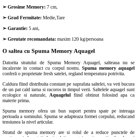
➢
Grosime Memory:
7 cm,
➢
Grad Fermitate:
Medie,Tare
➢
Garantie:
5 ani,
➢
Greutate recomandata:
maxim 120 kg/persoana
O saltea cu Spuma Memory Aquagel
Datorita stratului de Spuma Memory Aquagel, salteaua nu se
incalzeste in contact cu corpul nostru.
Spuma memory aquagel
conferă o proprietate fresh satelei, regland temperatura potrivita.
Caldura fiind distribuita constant pe suprafata saltelei, va veti bucura
de un pat cald iarna si racoros in timpul verii. Saltelele aquagel sunt
ecologice si naturale,
Aquagelul
fiind obtinut folosind apa ca
materie prima.
Spuma memory ofera un bun suport pentru spate pe intreaga
perioada a somnului. Spuma se adapteaza formei corpului, reducand
tensiunea la nivel articular.
Stratul de spuma memory are si rolul de a reduce punctele de