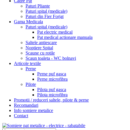
Cadre Pat
Paturi Pliante
Paturi spital (medicale)
Paturi din Fier Forjat
Gama Medicala
Paturi spital (medicale)
Pat electric medical
Pat medical actionare manuala
Saltele antiescare
Noptiere Spital
Scaune cu rotile
Scaun toaleta - WC bolnavi
Articole textile
Perne
Perne puf gasca
Perne microfibra
Pilote
Pilota puf gasca
Pilota microfibra
Promotii / reduceri saltele, pilote & perne
Recomandari
Info somiere metalice
Contact