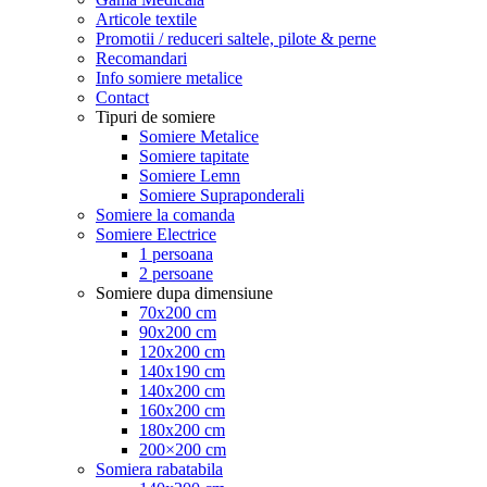
Articole textile
Promotii / reduceri saltele, pilote & perne
Recomandari
Info somiere metalice
Contact
Tipuri de somiere
Somiere Metalice
Somiere tapitate
Somiere Lemn
Somiere Supraponderali
Somiere la comanda
Somiere Electrice
1 persoana
2 persoane
Somiere dupa dimensiune
70x200 cm
90x200 cm
120x200 cm
140x190 cm
140x200 cm
160x200 cm
180x200 cm
200×200 cm
Somiera rabatabila