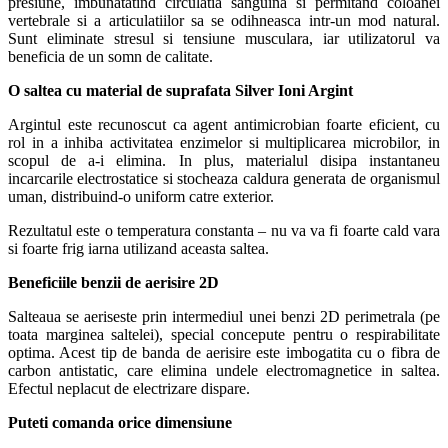
presiune, imbunatatind circulatia sanguina si permitand coloanei
vertebrale si a articulatiilor sa se odihneasca intr-un mod natural.
Sunt eliminate stresul si tensiune musculara, iar utilizatorul va
beneficia de un somn de calitate.
O saltea cu material de suprafata Silver Ioni Argint
Argintul este recunoscut ca agent antimicrobian foarte eficient, cu
rol in a inhiba activitatea enzimelor si multiplicarea microbilor, in
scopul de a-i elimina. In plus, materialul disipa instantaneu
incarcarile electrostatice si stocheaza caldura generata de organismul
uman, distribuind-o uniform catre exterior.
Rezultatul este o temperatura constanta – nu va va fi foarte cald vara
si foarte frig iarna utilizand aceasta saltea.
Beneficiile benzii de aerisire 2D
Salteaua se aeriseste prin intermediul unei benzi 2D perimetrala (pe
toata marginea saltelei), special concepute pentru o respirabilitate
optima. Acest tip de banda de aerisire este imbogatita cu o fibra de
carbon antistatic, care elimina undele electromagnetice in saltea.
Efectul neplacut de electrizare dispare.
Puteti comanda orice dimensiune