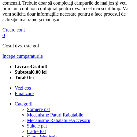
comenzii. Trebuie doar să completați câmpurile de mai jos și veti
primi un cont nou configurat pentru dvs. în cel mai scurt timp. Vă
vom solicita doar informațiile necesare pentru a face procesul de
achiziție mai rapid și mai ușor.
Creare cont
0
Cosul dvs. este gol
Incepe cumparaturile
Livrare
Gratuit!
Subtotal
0.00 lei
Total
0 lei
Vezi cos
Finalizare
Categorii
Somiere pat
Mecanisme Paturi Rabatabile
Mecanisme Rabatabile/Accesorii
Saltele pat
Cadre Pat
Gama Medicala