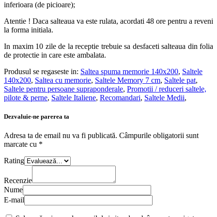
inferioara (de picioare);
Atentie ! Daca salteaua va este rulata, acordati 48 ore pentru a reveni
la forma initiala.
In maxim 10 zile de la receptie trebuie sa desfaceti salteaua din folia
de protectie in care este ambalata.
Produsul se regaseste in:
Saltea spuma memorie 140x200
,
Saltele
140x200
,
Saltea cu memorie
,
Saltele Memory 7 cm
,
Saltele pat
,
Saltele pentru persoane supraponderale
,
Promotii / reduceri saltele,
pilote & perne
,
Saltele Italiene
,
Recomandari
,
Saltele Medii
,
Dezvaluie-ne parerea ta
Adresa ta de email nu va fi publicată.
Câmpurile obligatorii sunt
marcate cu
*
Rating
Recenzie
Nume
E-mail