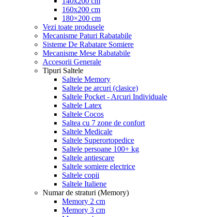
140x200 cm
160x200 cm
180×200 cm
Vezi toate produsele
Mecanisme Paturi Rabatabile
Sisteme De Rabatare Somiere
Mecanisme Mese Rabatabile
Accesorii Generale
Tipuri Saltele
Saltele Memory
Saltele pe arcuri (clasice)
Saltele Pocket - Arcuri Individuale
Saltele Latex
Saltele Cocos
Saltea cu 7 zone de confort
Saltele Medicale
Saltele Superortopedice
Saltele persoane 100+ kg
Saltele antiescare
Saltele somiere electrice
Saltele copii
Saltele Italiene
Numar de straturi (Memory)
Memory 2 cm
Memory 3 cm