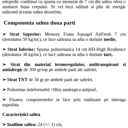
ortopedic combinat cu spuma cu memorie de 7 cm din saltea ofera o
sustinere buna corpului. Te vei trezi odihnit si plin de energie
utilizand aceasta saltea deosebita.
Componenta s
altea doua parti
➢
Strat Superior:
Memory Foam Aquagel AirFresh 7 cm
(densitatea 50 kg/mc), ce face salteaua sa aiba o duritate
medie,
➢
Strat Inferior:
Spuma poliuretanica 14 cm HD-High Resilience
(densitatea 38 kg/mc), ce face salteaua sa aiba o duritate
tare,
➢
Strat din material termoregulator, antitranspirant si
antialergic
de 300 gr/mp pe ambele parti ale saltelei,
➢
Strat TNT
de 30 gr pe ambele parti ale saltelei,
➢
Poliuretan indeformabil +fibra analergica antipraf,
➢
Fixarea componentelor se face prin matlasare pe intreaga
suprafata.
Caracteristici saltea
➢
Inaltime saltea:
24 (+/- 1) cm,