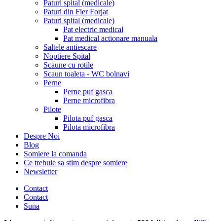
Paturi spital (medicale)
Paturi din Fier Forjat
Paturi spital (medicale)
Pat electric medical
Pat medical actionare manuala
Saltele antiescare
Noptiere Spital
Scaune cu rotile
Scaun toaleta - WC bolnavi
Perne
Perne puf gasca
Perne microfibra
Pilote
Pilota puf gasca
Pilota microfibra
Despre Noi
Blog
Somiere la comanda
Ce trebuie sa stim despre somiere
Newsletter
Contact
Contact
Suna