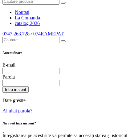
Noutati
La Comanda
catalog
2026
0747.263.728
/
074RAMEPAT
Autentificare
E-mail
Parola
Intra in cont
Date gresite
Ai uitat parola?
Nu aveti inca un cont?
Înregistrarea pe acest site vă permite să accesați starea și istoricul