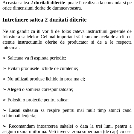
Aceasta saltea
2 duritati diferite
poate fi realizata la comanda si pe
orice dimensiuni dorite de dumneavoastra.
Intretinere saltea 2 duritati diferite
Ne-am gandit ca iti vor fi de folos cateva instructiuni generale de
folosire a saltelelor. Cel mai important sfat ramane acela de a citi cu
atentie instructiunile oferite de producator si de a le respecta
intocmai.
➢ Salteaua va fi aspirata periodic;
➢ Evitati produsele lichide de curatenie;
➢ Nu utilizati produse lichide in preajma ei;
➢ Alegeti o somiera corespunzatoare;
➢ Folositi o protectie pentru saltea;
➢ Lasati salteaua sa respire pentru mai mult timp atunci cand
schimbati lenjeria;
➢ Recomandam intoarcerea saltelei o data la trei luni, pentru a
asigura uzura uniforma. Veti inversa zona superioara (de cap) cu cea