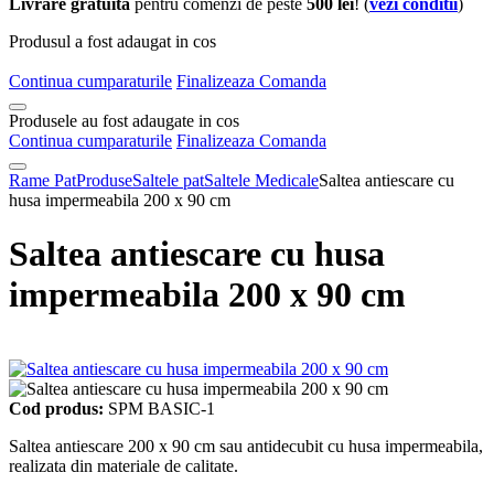
Livrare gratuita
pentru comenzi de peste
500 lei
! (
vezi conditii
)
Produsul a fost adaugat in cos
Continua cumparaturile
Finalizeaza Comanda
Produsele au fost adaugate in cos
Continua cumparaturile
Finalizeaza Comanda
Rame Pat
Produse
Saltele pat
Saltele Medicale
Saltea antiescare cu
husa impermeabila 200 x 90 cm
Saltea antiescare cu husa
impermeabila 200 x 90 cm
Cod produs:
SPM BASIC-1
Saltea antiescare 200 x 90 cm sau antidecubit cu husa impermeabila,
realizata din materiale de calitate.