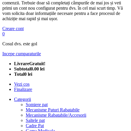
comenzii. Trebuie doar să completați câmpurile de mai jos și veti
primi un cont nou configurat pentru dvs. în cel mai scurt timp. Vă
vom solicita doar informațiile necesare pentru a face procesul de
achiziție mai rapid și mai ușor.
Creare cont
0
Cosul dvs. este gol
Incepe cumparaturile
Livrare
Gratuit!
Subtotal
0.00 lei
Total
0 lei
Vezi cos
Finalizare
Categorii
Somiere pat
Mecanisme Paturi Rabatabile
Mecanisme Rabatabile/Accesorii
Saltele pat
Cadre Pat
Gama Medicala