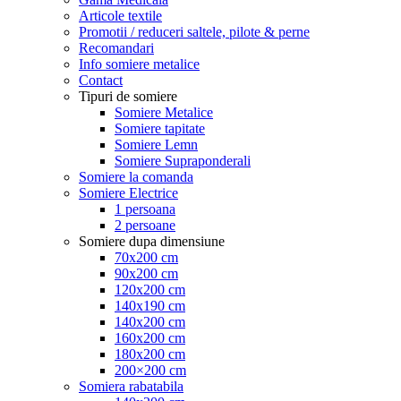
Articole textile
Promotii / reduceri saltele, pilote & perne
Recomandari
Info somiere metalice
Contact
Tipuri de somiere
Somiere Metalice
Somiere tapitate
Somiere Lemn
Somiere Supraponderali
Somiere la comanda
Somiere Electrice
1 persoana
2 persoane
Somiere dupa dimensiune
70x200 cm
90x200 cm
120x200 cm
140x190 cm
140x200 cm
160x200 cm
180x200 cm
200×200 cm
Somiera rabatabila