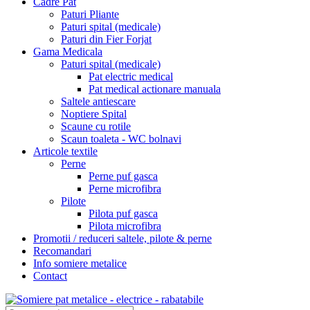
Cadre Pat
Paturi Pliante
Paturi spital (medicale)
Paturi din Fier Forjat
Gama Medicala
Paturi spital (medicale)
Pat electric medical
Pat medical actionare manuala
Saltele antiescare
Noptiere Spital
Scaune cu rotile
Scaun toaleta - WC bolnavi
Articole textile
Perne
Perne puf gasca
Perne microfibra
Pilote
Pilota puf gasca
Pilota microfibra
Promotii / reduceri saltele, pilote & perne
Recomandari
Info somiere metalice
Contact