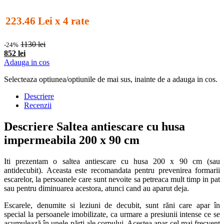
223.46 Lei x 4 rate
1130 lei
-24%
852 lei
Adauga in cos
Selecteaza optiunea/optiunile de mai sus, inainte de a adauga in cos.
Descriere
Recenzii
Descriere Saltea antiescare cu husa
impermeabila 200 x 90 cm
Iti prezentam o saltea antiescare cu husa 200 x 90 cm (sau
antidecubit). Aceasta este recomandata pentru prevenirea formarii
escarelor, la persoanele care sunt nevoite sa petreaca mult timp in pat
sau pentru diminuarea acestora, atunci cand au aparut deja.
Escarele, denumite si leziuni de decubit, sunt răni care apar în
special la persoanele imobilizate, ca urmare a presiunii intense ce se
acumulează în unele părți ale corpului. Acestea apar cel mai frecvent