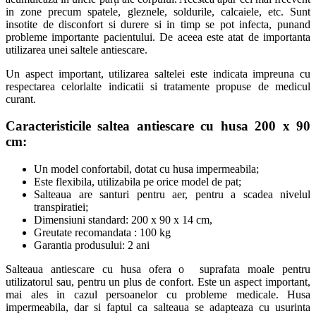
in zone precum spatele, gleznele, soldurile, calcaiele, etc. Sunt
insotite de disconfort si durere si in timp se pot infecta, punand
probleme importante pacientului. De aceea este atat de importanta
utilizarea unei saltele antiescare.
Un aspect important, utilizarea saltelei este indicata impreuna cu
respectarea celorlalte indicatii si tratamente propuse de medicul
curant.
Caracteristicile saltea antiescare cu husa 200 x 90
cm:
Un model confortabil, dotat cu husa impermeabila;
Este flexibila, utilizabila pe orice model de pat;
Salteaua are santuri pentru aer, pentru a scadea nivelul
transpiratiei;
Dimensiuni standard: 200 x 90 x 14 cm,
Greutate recomandata : 100 kg
Garantia produsului: 2 ani
Salteaua antiescare cu husa ofera o suprafata moale pentru
utilizatorul sau, pentru un plus de confort. Este un aspect important,
mai ales in cazul persoanelor cu probleme medicale. Husa
impermeabila, dar si faptul ca salteaua se adapteaza cu usurinta