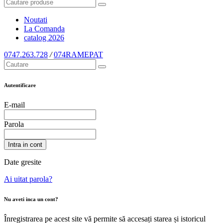
Noutati
La Comanda
catalog
2026
0747.263.728
/
074RAMEPAT
Autentificare
E-mail
Parola
Intra in cont
Date gresite
Ai uitat parola?
Nu aveti inca un cont?
Înregistrarea pe acest site vă permite să accesați starea și istoricul