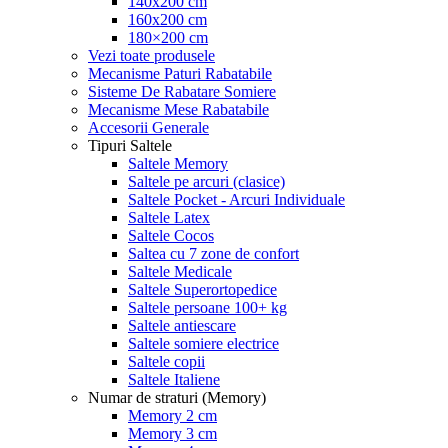
140x200 cm
160x200 cm
180×200 cm
Vezi toate produsele
Mecanisme Paturi Rabatabile
Sisteme De Rabatare Somiere
Mecanisme Mese Rabatabile
Accesorii Generale
Tipuri Saltele
Saltele Memory
Saltele pe arcuri (clasice)
Saltele Pocket - Arcuri Individuale
Saltele Latex
Saltele Cocos
Saltea cu 7 zone de confort
Saltele Medicale
Saltele Superortopedice
Saltele persoane 100+ kg
Saltele antiescare
Saltele somiere electrice
Saltele copii
Saltele Italiene
Numar de straturi (Memory)
Memory 2 cm
Memory 3 cm