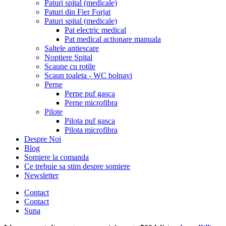
Paturi spital (medicale)
Paturi din Fier Forjat
Paturi spital (medicale)
Pat electric medical
Pat medical actionare manuala
Saltele antiescare
Noptiere Spital
Scaune cu rotile
Scaun toaleta - WC bolnavi
Perne
Perne puf gasca
Perne microfibra
Pilote
Pilota puf gasca
Pilota microfibra
Despre Noi
Blog
Somiere la comanda
Ce trebuie sa stim despre somiere
Newsletter
Contact
Contact
Suna