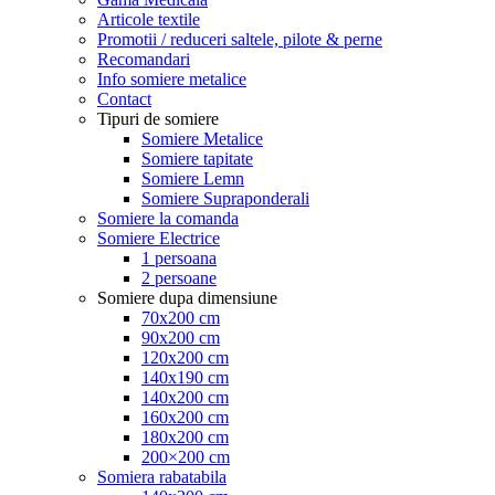
Articole textile
Promotii / reduceri saltele, pilote & perne
Recomandari
Info somiere metalice
Contact
Tipuri de somiere
Somiere Metalice
Somiere tapitate
Somiere Lemn
Somiere Supraponderali
Somiere la comanda
Somiere Electrice
1 persoana
2 persoane
Somiere dupa dimensiune
70x200 cm
90x200 cm
120x200 cm
140x190 cm
140x200 cm
160x200 cm
180x200 cm
200×200 cm
Somiera rabatabila