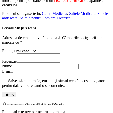
indicata pentru persoanele cu un
risc foarte ridicat
de aparitie a
escarelor.
Produsul se regaseste in:
Gama Medicala
,
Saltele Medicale
,
Saltele
antiescare
,
Saltele pentru Somiere Electrice
,
Dezvaluie-ne parerea ta
Adresa ta de email nu va fi publicată.
Câmpurile obligatorii sunt
marcate cu
*
Rating
Recenzie
Nume
E-mail
Salvează-mi numele, emailul și site-ul web în acest navigator
pentru data viitoare când o să comentez.
Va multumim pentru review-ul acordat.
Rating-ul este necesar pentru a comenta.