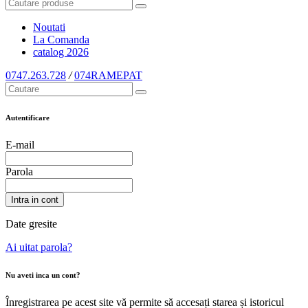
Noutati
La Comanda
catalog
2026
0747.263.728
/
074RAMEPAT
Autentificare
E-mail
Parola
Intra in cont
Date gresite
Ai uitat parola?
Nu aveti inca un cont?
Înregistrarea pe acest site vă permite să accesați starea și istoricul