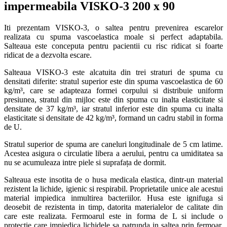
impermeabila VISKO-3 200 x 90
Iti prezentam VISKO-3, o saltea pentru prevenirea escarelor
realizata cu spuma vascoelastica moale si perfect adaptabila.
Salteaua este conceputa pentru pacientii cu risc ridicat si foarte
ridicat de a dezvolta escare.
Salteaua VISKO-3 este alcatuita din trei straturi de spuma cu
densitati diferite: stratul superior este din spuma vascoelastica de 60
kg/m³, care se adapteaza formei corpului si distribuie uniform
presiunea, stratul din mijloc este din spuma cu inalta elasticitate si
densitate de 37 kg/m³, iar stratul inferior este din spuma cu inalta
elasticitate si densitate de 42 kg/m³, formand un cadru stabil in forma
de U.
Stratul superior de spuma are caneluri longitudinale de 5 cm latime.
Acestea asigura o circulatie libera a aerului, pentru ca umiditatea sa
nu se acumuleaza intre piele si suprafața de dormit.
Salteaua este insotita de o husa medicala elastica, dintr-un material
rezistent la lichide, igienic si respirabil. Proprietatile unice ale acestui
material impiedica inmultirea bacteriilor. Husa este ignifuga si
deosebit de rezistenta in timp, datorita materialelor de calitate din
care este realizata. Fermoarul este in forma de L si include o
protectie care impiedica lichidele sa patrunda in saltea prin fermoar.