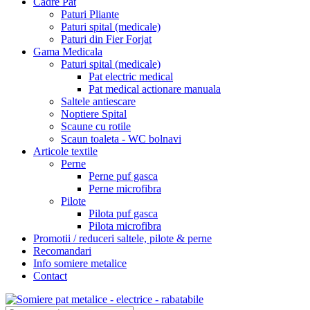
Cadre Pat
Paturi Pliante
Paturi spital (medicale)
Paturi din Fier Forjat
Gama Medicala
Paturi spital (medicale)
Pat electric medical
Pat medical actionare manuala
Saltele antiescare
Noptiere Spital
Scaune cu rotile
Scaun toaleta - WC bolnavi
Articole textile
Perne
Perne puf gasca
Perne microfibra
Pilote
Pilota puf gasca
Pilota microfibra
Promotii / reduceri saltele, pilote & perne
Recomandari
Info somiere metalice
Contact