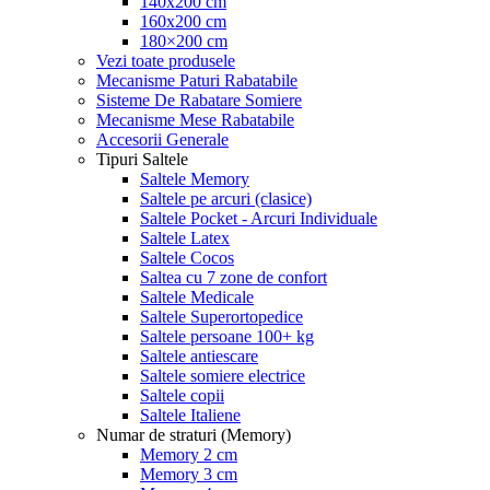
140x200 cm
160x200 cm
180×200 cm
Vezi toate produsele
Mecanisme Paturi Rabatabile
Sisteme De Rabatare Somiere
Mecanisme Mese Rabatabile
Accesorii Generale
Tipuri Saltele
Saltele Memory
Saltele pe arcuri (clasice)
Saltele Pocket - Arcuri Individuale
Saltele Latex
Saltele Cocos
Saltea cu 7 zone de confort
Saltele Medicale
Saltele Superortopedice
Saltele persoane 100+ kg
Saltele antiescare
Saltele somiere electrice
Saltele copii
Saltele Italiene
Numar de straturi (Memory)
Memory 2 cm
Memory 3 cm