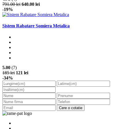
791.00 lei
640.00 lei
-19%
Sistem Rabatare Somiera Metalica
5.00
(7)
185 lei
121 lei
-34%
Cere o cotatie