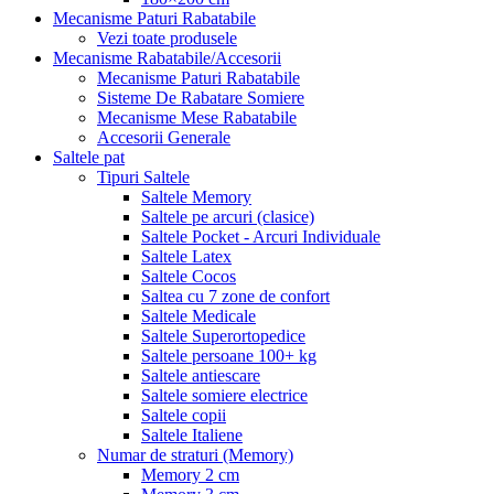
Mecanisme Paturi Rabatabile
Vezi toate produsele
Mecanisme Rabatabile/Accesorii
Mecanisme Paturi Rabatabile
Sisteme De Rabatare Somiere
Mecanisme Mese Rabatabile
Accesorii Generale
Saltele pat
Tipuri Saltele
Saltele Memory
Saltele pe arcuri (clasice)
Saltele Pocket - Arcuri Individuale
Saltele Latex
Saltele Cocos
Saltea cu 7 zone de confort
Saltele Medicale
Saltele Superortopedice
Saltele persoane 100+ kg
Saltele antiescare
Saltele somiere electrice
Saltele copii
Saltele Italiene
Numar de straturi (Memory)
Memory 2 cm