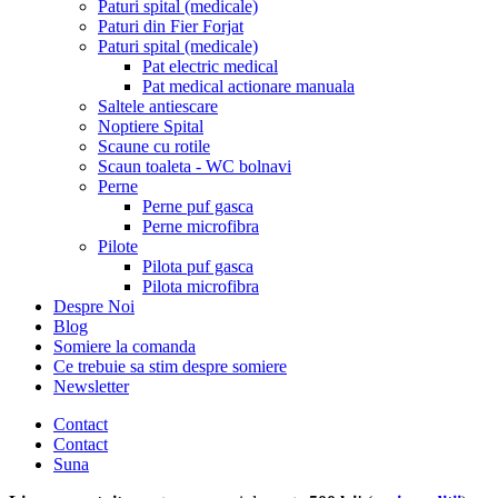
Paturi spital (medicale)
Paturi din Fier Forjat
Paturi spital (medicale)
Pat electric medical
Pat medical actionare manuala
Saltele antiescare
Noptiere Spital
Scaune cu rotile
Scaun toaleta - WC bolnavi
Perne
Perne puf gasca
Perne microfibra
Pilote
Pilota puf gasca
Pilota microfibra
Despre Noi
Blog
Somiere la comanda
Ce trebuie sa stim despre somiere
Newsletter
Contact
Contact
Suna