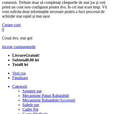
comenzii. Trebuie doar să completați câmpurile de mai jos și veti
primi un cont nou configurat pentru dvs. în cel mai scurt timp. Vă
vom solicita doar informațiile necesare pentru a face procesul de
achiziție mai rapid și mai ușor.
Creare cont
0
Cosul dvs. este gol
Incepe cumparaturile
Livrare
Gratuit!
Subtotal
0.00 lei
Total
0 lei
Vezi cos
Finalizare
Categorii
Somiere pat
Mecanisme Paturi Rabatabile
Mecanisme Rabatabile/Accesorii
Saltele pat
Cadre Pat
Gama Medicala