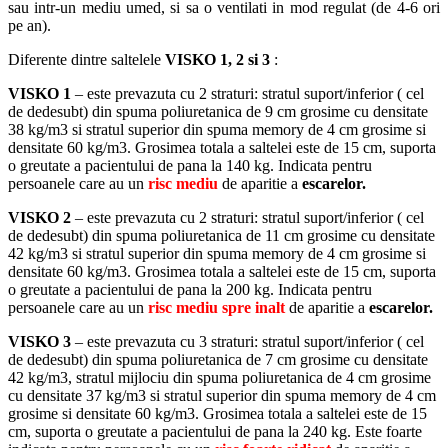
sau intr-un mediu umed, si sa o ventilati in mod regulat (de 4-6 ori
pe an).
Diferente dintre saltelele
VISKO 1, 2 si 3
:
VISKO 1
– este prevazuta cu 2 straturi: stratul suport/inferior ( cel
de dedesubt) din spuma poliuretanica de 9 cm grosime cu densitate
38 kg/m3 si stratul superior din spuma memory de 4 cm grosime si
densitate 60 kg/m3. Grosimea totala a saltelei este de 15 cm, suporta
o greutate a pacientului de pana la 140 kg. Indicata pentru
persoanele care au un
risc mediu
de aparitie a
escarelor.
VISKO 2
– este prevazuta cu 2 straturi: stratul suport/inferior ( cel
de dedesubt) din spuma poliuretanica de 11 cm grosime cu densitate
42 kg/m3 si stratul superior din spuma memory de 4 cm grosime si
densitate 60 kg/m3. Grosimea totala a saltelei este de 15 cm, suporta
o greutate a pacientului de pana la 200 kg. Indicata pentru
persoanele care au un
risc mediu
spre inalt
de aparitie a
escarelor.
VISKO 3
– este prevazuta cu 3 straturi: stratul suport/inferior ( cel
de dedesubt) din spuma poliuretanica de 7 cm grosime cu densitate
42 kg/m3, stratul mijlociu din spuma poliuretanica de 4 cm grosime
cu densitate 37 kg/m3 si stratul superior din spuma memory de 4 cm
grosime si densitate 60 kg/m3. Grosimea totala a saltelei este de 15
cm, suporta o greutate a pacientului de pana la 240 kg. Este foarte