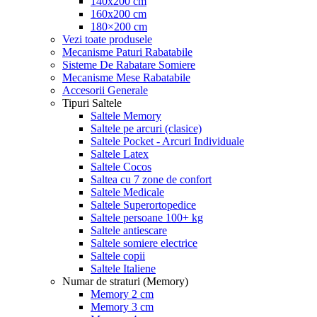
140x200 cm
160x200 cm
180×200 cm
Vezi toate produsele
Mecanisme Paturi Rabatabile
Sisteme De Rabatare Somiere
Mecanisme Mese Rabatabile
Accesorii Generale
Tipuri Saltele
Saltele Memory
Saltele pe arcuri (clasice)
Saltele Pocket - Arcuri Individuale
Saltele Latex
Saltele Cocos
Saltea cu 7 zone de confort
Saltele Medicale
Saltele Superortopedice
Saltele persoane 100+ kg
Saltele antiescare
Saltele somiere electrice
Saltele copii
Saltele Italiene
Numar de straturi (Memory)
Memory 2 cm
Memory 3 cm