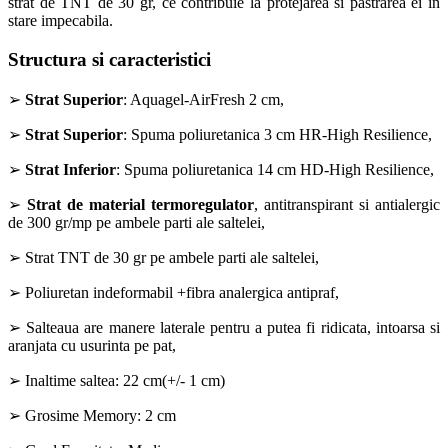
strat de TNT de 30 gr, ce contribuie la protejarea si pastrarea ei in
stare impecabila.
Structura si caracteristici
➢
Strat Superior
: Aquagel-AirFresh 2 cm,
➢
Strat Superior
: Spuma poliuretanica 3 cm HR-High Resilience,
➢
Strat Inferior
: Spuma poliuretanica 14 cm HD-High Resilience,
➢
Strat de material termoregulator
, antitranspirant si antialergic
de 300 gr/mp pe ambele parti ale saltelei,
➢ Strat TNT de 30 gr pe ambele parti ale saltelei,
➢ Poliuretan indeformabil +fibra analergica antipraf,
➢ Salteaua are manere laterale pentru a putea fi ridicata, intoarsa si
aranjata cu usurinta pe pat,
➢ Inaltime saltea: 22 cm(+/- 1 cm)
➢ Grosime Memory: 2 cm