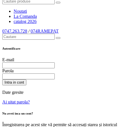
Noutati
La Comanda
catalog
2026
0747.263.728
/
074RAMEPAT
Autentificare
E-mail
Parola
Intra in cont
Date gresite
Ai uitat parola?
Nu aveti inca un cont?
Înregistrarea pe acest site vă permite să accesați starea și istoricul