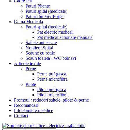
Cadre Pat
Paturi Pliante
Paturi spital (medicale)
Paturi din Fier Forjat
Gama Medicala
Paturi spital (medicale)
Pat electric medical
Pat medical actionare manuala
Saltele antiescare
Noptiere Spital
Scaune cu rotile
Scaun toaleta - WC bolnavi
Articole textile
Perne
Perne puf gasca
Perne microfibra
Pilote
Pilota puf gasca
Pilota microfibra
Promotii / reduceri saltele, pilote & perne
Recomandari
Info somiere metalice
Contact