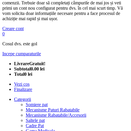
comenzii. Trebuie doar să completați câmpurile de mai jos și veti
primi un cont nou configurat pentru dvs. în cel mai scurt timp. Vă
vom solicita doar informațiile necesare pentru a face procesul de
achiziție mai rapid și mai ușor.
Creare cont
0
Cosul dvs. este gol
Incepe cumparaturile
Livrare
Gratuit!
Subtotal
0.00 lei
Total
0 lei
Vezi cos
Finalizare
Categorii
Somiere pat
Mecanisme Paturi Rabatabile
Mecanisme Rabatabile/Accesorii
Saltele pat
Cadre Pat
Gama Medicala