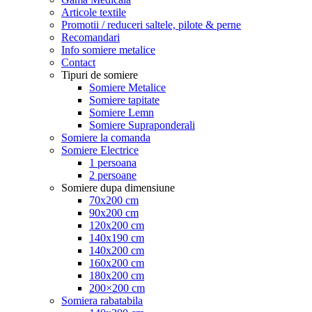
Articole textile
Promotii / reduceri saltele, pilote & perne
Recomandari
Info somiere metalice
Contact
Tipuri de somiere
Somiere Metalice
Somiere tapitate
Somiere Lemn
Somiere Supraponderali
Somiere la comanda
Somiere Electrice
1 persoana
2 persoane
Somiere dupa dimensiune
70x200 cm
90x200 cm
120x200 cm
140x190 cm
140x200 cm
160x200 cm
180x200 cm
200×200 cm
Somiera rabatabila