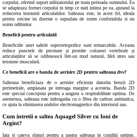
corpului, oferind suport utilizatorului pe toata perioada somnului. Ea
se adapteaza formei corpului in timp ce stati intinsi pe ea, ajutand la
reducerea tensiunii articulatiilor. Salteaua este, in acest fel, ideala
pentru oricine isi doreste o suprafata de somn confortabila si un
somn odihnitor.
Beneficii pentru articulatii
Beneficiile unei saltele superortopedice sunt remarcabile. Aceasta
reduce punctele de presiune și permite coloanei vertebrale și
articulațiilor să se odihnească într-un mod natural, fără stres sau
tensiune musculară.
Ce beneficii are o banda de aerisire 2D pentru salteaua dvs?
Salteaua beneficiaza de o aerisire eficienta datorita benzii 2D
perimetrale, amplasata pe intreaga margine a acesteia. Banda 2D
este special conceputa pentru a asigura o respirabilitate optima. De
asemenea, salteaua este imbogatita cu o fibra de carbon antistatica,
ce ajuta la eliminarea undelor electromagnetice din interiorul sau.
Cum intretii o saltea Aquagel Silver cu Ioni de
Argint?
Iata si cateva sfaturi pentru a pastra salteaua in conditii optime,