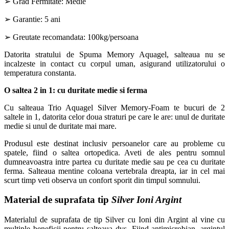
➢ Grad Fermitate: Medie
➢ Garantie: 5 ani
➢ Greutate recomandata: 100kg/persoana
Datorita stratului de Spuma Memory Aquagel, salteaua nu se
incalzeste in contact cu corpul uman, asigurand utilizatorului o
temperatura constanta.
O saltea 2 in 1: cu duritate medie si ferma
Cu salteaua Trio Aquagel Silver Memory-Foam te bucuri de 2
saltele in 1, datorita celor doua straturi pe care le are: unul de duritate
medie si unul de duritate mai mare.
Produsul este destinat inclusiv persoanelor care au probleme cu
spatele, fiind o saltea ortopedica. Aveti de ales pentru somnul
dumneavoastra intre partea cu duritate medie sau pe cea cu duritate
ferma. Salteaua mentine coloana vertebrala dreapta, iar in cel mai
scurt timp veti observa un confort sporit din timpul somnului.
Material de suprafata tip
Silver Ioni Argint
Materialul de suprafata de tip Silver cu Ioni din Argint al vine cu
multiple beneficii pentru salteaua dvs. Fiind antimicrobian, argintul