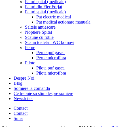
Paturi spital (medicale)
Paturi din Fier Forjat
Paturi spital (medicale)
Pat electric medical
Pat medical actionare manuala
Saltele antiescare
Noptiere Spital
Scaune cu rotile
Scaun toaleta - WC bolnavi
Perne
Perne puf gasca
Perne microfibra
Pilote
Pilota puf gasca
Pilota microfibra
Despre Noi
Blog
Somiere la comanda
Ce trebuie sa stim despre somiere
Newsletter
Contact
Contact
Suna