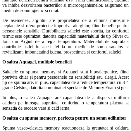
va inhiba dezvoltarea bacteriilor si microorganismelor, asigurand un
mediu de somn igienic si curat.
De asemenea, argintul are proprietatea de a elimina mirosurile
neplacute si ofera protectie impotriva alergiilor, fiind benefic pentru
persoanele sensibile. Durabilitatea saltelei este sporita, iar confortul
termic este optimizat, datorita capacitătii materialului de tip Silver cu
Ioni din Argint de a regla temperatura. Materialul de suprafata
contribuie astfel in acest fel la un mediu de somn sanatos si
revitalizant, imbunatatind igiena, prospetimea si confortul saltelei.
O saltea Aquagel, multiple beneficii
Saltelele cu spuma memory si Aquagel sunt hipoalergenice, fiind
potrivite chiar și pentru persoanele cu sensibilități sau alergii. Acest
tip de spuma are, in plus, capacitatea de a reduce temperatura cu 3-4
grade Celsius, datorita combinatiei speciale de Memory Foam și gel.
In plus, o saltea Aquagel are capacitatea de a dispersa uniform
caldura pe intreaga suprafata, conferind o temperatura placuta si
senzatia de racoare vara si cald iarna.
O saltea cu spuma memory, perfecta pentru un somn odihnitor
Spuma vasco-elastica memory reactioneaza la greutatea si caldura