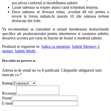
pot afecta confortul si durabilitatea saltelei.
Lasati salteaua sa respire atunci cand schimbati lenjeria;
Daca salteaua se livreaza rulata, acordati 48 ore pentru a
reveni la forma initiala.In maxim 10 zile salteaua trebuie
desfacuta din folie.
Va recomandam sa consultati si urmati intotdeauna instructiunile
specifice ale producatorului pentru intretinerea si curatarea saltelei,
deoarece acestea pot varia in functie de brand si modelul saltelei.
Produsul se regaseste in:
Saltea cu memorie
,
Saltele Memory 2
straturi
,
Saltele Medii
,
Dezvaluie-ne parerea ta
Adresa ta de email nu va fi publicată.
Câmpurile obligatorii sunt
marcate cu
*
Rating
Recenzie
Nume
E-mail