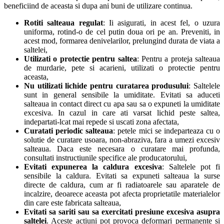
beneficiind de aceasta si dupa ani buni de utilizare continua.
Rotiti salteaua regulat
: Ii asigurati, in acest fel, o uzura
uniforma, rotind-o de cel putin doua ori pe an. Preveniti, in
acest mod, formarea denivelarilor, prelungind durata de viata a
saltelei,
Utilizati o protectie pentru saltea
: Pentru a proteja salteaua
de murdarie, pete si acarieni, utilizati o protectie pentru
aceasta,
Nu utilizati lichide pentru curatarea produsului
: Saltelele
sunt in general sensibile la umiditate. Evitati sa aduceti
salteaua in contact direct cu apa sau sa o expuneti la umiditate
excesiva. In cazul in care ati varsat lichid peste saltea,
indepartati-lcat mai repede si uscati zona afectata,
Curatati periodic salteaua
: petele mici se indeparteaza cu o
solutie de curatare usoara, non-abraziva, fara a umezi excesiv
salteaua. Daca este necesara o curatare mai profunda,
consultati instructiunile specifice ale producatorului,
Evitati expunerea la caldura excesiva
: Saltelele pot fi
sensibile la caldura. Evitati sa expuneti salteaua la surse
directe de caldura, cum ar fi radiatoarele sau aparatele de
incalzire, deoarece aceasta pot afecta proprietatile materialelor
din care este fabricata salteaua,
Evitati sa sariti sau sa exercitati presiune excesiva asupra
saltelei
. Aceste actiuni pot provoca deformari permanente si