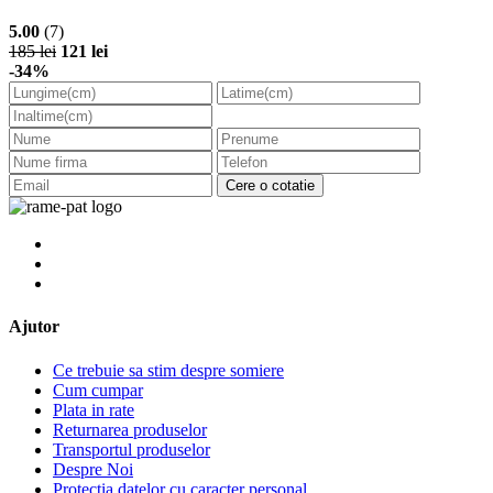
5.00
(7)
185 lei
121 lei
-34%
Cere o cotatie
Ajutor
Ce trebuie sa stim despre somiere
Cum cumpar
Plata in rate
Returnarea produselor
Transportul produselor
Despre Noi
Protectia datelor cu caracter personal