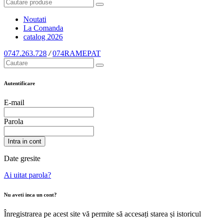
Noutati
La Comanda
catalog
2026
0747.263.728
/
074RAMEPAT
Autentificare
E-mail
Parola
Intra in cont
Date gresite
Ai uitat parola?
Nu aveti inca un cont?
Înregistrarea pe acest site vă permite să accesați starea și istoricul