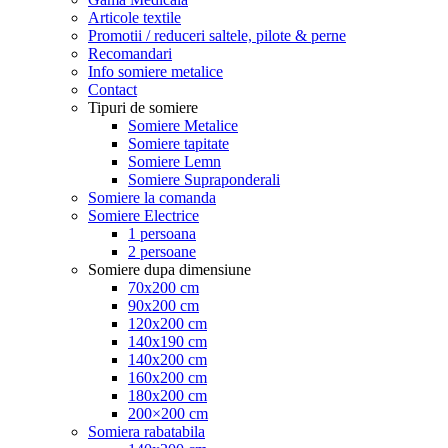
Articole textile
Promotii / reduceri saltele, pilote & perne
Recomandari
Info somiere metalice
Contact
Tipuri de somiere
Somiere Metalice
Somiere tapitate
Somiere Lemn
Somiere Supraponderali
Somiere la comanda
Somiere Electrice
1 persoana
2 persoane
Somiere dupa dimensiune
70x200 cm
90x200 cm
120x200 cm
140x190 cm
140x200 cm
160x200 cm
180x200 cm
200×200 cm
Somiera rabatabila