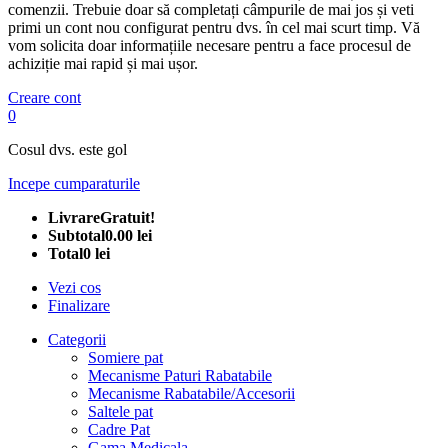
comenzii. Trebuie doar să completați câmpurile de mai jos și veti
primi un cont nou configurat pentru dvs. în cel mai scurt timp. Vă
vom solicita doar informațiile necesare pentru a face procesul de
achiziție mai rapid și mai ușor.
Creare cont
0
Cosul dvs. este gol
Incepe cumparaturile
Livrare
Gratuit!
Subtotal
0.00 lei
Total
0 lei
Vezi cos
Finalizare
Categorii
Somiere pat
Mecanisme Paturi Rabatabile
Mecanisme Rabatabile/Accesorii
Saltele pat
Cadre Pat
Gama Medicala