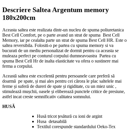
Descriere Saltea Argentum memory
180x200cm
Aceasta saltea este realizata dintr-un nucleu de spuma poliuretanica
Best Cell Comfort, pe o parte avand un strat de spuma Best Cell
Memory, iar pe cealalta parte un strat de spuma Best Cell HR. Este o
saltea reversibila. Folositi-o pe partea cu spuma memory si va
bucurati de un mediu personalizat de dormit pentru ca aceasta se
muleaza perfect pe conturul corpului dumneavoastra Partea cu
spuma Best Cell Hr de inalta elasticitate va ofera o sustinere mai
ferma a corpului.
Această saltea este excelentă pentru persoanele care preferă să
doarmă pe spate, și mai ales pentru cei cărora le plac saltelele mai
ferme și suferă de dureri de spate și rigiditate, cu un miez unic ,
stimulează mușchii, oasele și eliberează punctele critice de presiune,
astfel incat creste semnificativ calitatea somnului.
HUSĂ
Husă tricot țesătură cu ioni de argint
Husa detasabilă
Textilul corespunde standardului Oeko-Tex