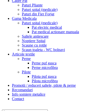
Cadre Pat
Paturi Pliante
Paturi spital (medicale)
Paturi din Fier Forjat
Gama Medicala
Paturi spital (medicale)
Pat electric medical
Pat medical actionare manuala
Saltele antiescare
Noptiere Spital
Scaune cu rotile
Scaun toaleta - WC bolnavi
Articole textile
Perne
Perne puf gasca
Perne microfibra
Pilote
Pilota puf gasca
Pilota microfibra
Promotii / reduceri saltele, pilote & perne
Recomandari
Info somiere metalice
Contact