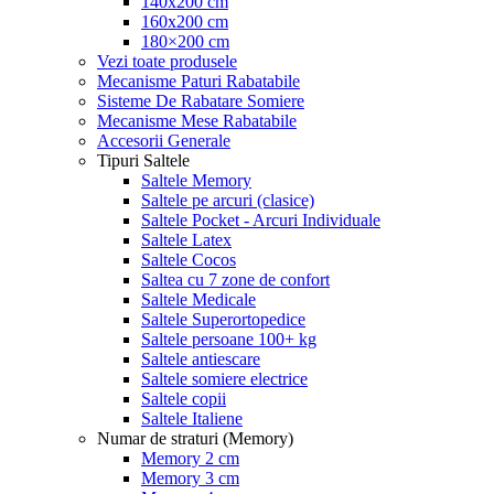
140x200 cm
160x200 cm
180×200 cm
Vezi toate produsele
Mecanisme Paturi Rabatabile
Sisteme De Rabatare Somiere
Mecanisme Mese Rabatabile
Accesorii Generale
Tipuri Saltele
Saltele Memory
Saltele pe arcuri (clasice)
Saltele Pocket - Arcuri Individuale
Saltele Latex
Saltele Cocos
Saltea cu 7 zone de confort
Saltele Medicale
Saltele Superortopedice
Saltele persoane 100+ kg
Saltele antiescare
Saltele somiere electrice
Saltele copii
Saltele Italiene
Numar de straturi (Memory)
Memory 2 cm
Memory 3 cm