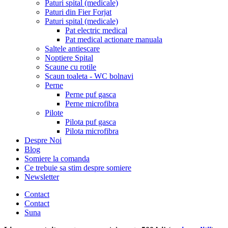
Paturi spital (medicale)
Paturi din Fier Forjat
Paturi spital (medicale)
Pat electric medical
Pat medical actionare manuala
Saltele antiescare
Noptiere Spital
Scaune cu rotile
Scaun toaleta - WC bolnavi
Perne
Perne puf gasca
Perne microfibra
Pilote
Pilota puf gasca
Pilota microfibra
Despre Noi
Blog
Somiere la comanda
Ce trebuie sa stim despre somiere
Newsletter
Contact
Contact
Suna