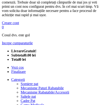
comenzii. Trebuie doar să completați câmpurile de mai jos și veti
primi un cont nou configurat pentru dvs. în cel mai scurt timp. Vă
vom solicita doar informațiile necesare pentru a face procesul de
achiziție mai rapid și mai ușor.
Creare cont
0
Cosul dvs. este gol
Incepe cumparaturile
Livrare
Gratuit!
Subtotal
0.00 lei
Total
0 lei
Vezi cos
Finalizare
Categorii
Somiere pat
Mecanisme Paturi Rabatabile
Mecanisme Rabatabile/Accesorii
Saltele pat
Cadre Pat
Gama Medicala