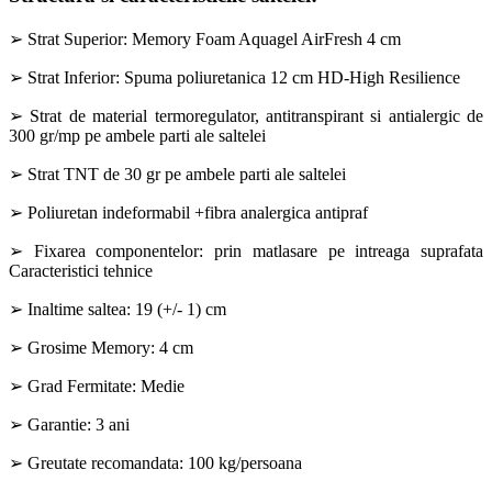
➢ Strat Superior: Memory Foam Aquagel AirFresh 4 cm
➢ Strat Inferior: Spuma poliuretanica 12 cm HD-High Resilience
➢ Strat de material termoregulator, antitranspirant si antialergic de
300 gr/mp pe ambele parti ale saltelei
➢ Strat TNT de 30 gr pe ambele parti ale saltelei
➢ Poliuretan indeformabil +fibra analergica antipraf
➢ Fixarea componentelor: prin matlasare pe intreaga suprafata
Caracteristici tehnice
➢ Inaltime saltea: 19 (+/- 1) cm
➢ Grosime Memory: 4 cm
➢ Grad Fermitate: Medie
➢ Garantie: 3 ani
➢ Greutate recomandata: 100 kg/persoana