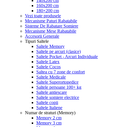
140x200 cm
160x200 cm
180×200 cm
Vezi toate produsele
Mecanisme Paturi Rabatabile
Sisteme De Rabatare Somiere
Mecanisme Mese Rabatabile
Accesorii Generale
Tipuri Saltele
Saltele Memory
Saltele pe arcuri (clasice)
Saltele Pocket - Arcuri Individuale
Saltele Latex
Saltele Cocos
Saltea cu 7 zone de confort
Saltele Medicale
Saltele Superortopedice
Saltele persoane 100+ kg
Saltele antiescare
Saltele somiere electrice
Saltele copii
Saltele Italiene
Numar de straturi (Memory)
Memory 2 cm
Memory 3 cm