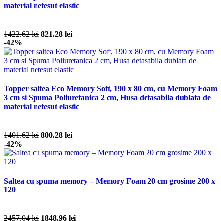
material netesut elastic
1422.62 lei
821.28 lei
-42%
Topper saltea Eco Memory Soft, 190 x 80 cm, cu Memory Foam
3 cm si Spuma Poliuretanica 2 cm, Husa detasabila dublata de
material netesut elastic
1401.62 lei
800.28 lei
-42%
Saltea cu spuma memory – Memory Foam 20 cm grosime 200 x
120
2457.04 lei
1848.96 lei