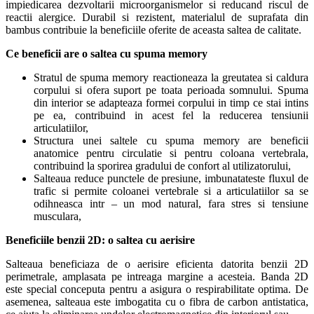
impiedicarea dezvoltarii microorganismelor si reducand riscul de
reactii alergice. Durabil si rezistent, materialul de suprafata din
bambus contribuie la beneficiile oferite de aceasta saltea de calitate.
Ce beneficii are o saltea cu spuma memory
Stratul de spuma memory reactioneaza la greutatea si caldura
corpului si ofera suport pe toata perioada somnului. Spuma
din interior se adapteaza formei corpului in timp ce stai intins
pe ea, contribuind in acest fel la reducerea tensiunii
articulatiilor,
Structura unei saltele cu spuma memory are beneficii
anatomice pentru circulatie si pentru coloana vertebrala,
contribuind la sporirea gradului de confort al utilizatorului,
Salteaua reduce punctele de presiune, imbunatateste fluxul de
trafic si permite coloanei vertebrale si a articulatiilor sa se
odihneasca intr – un mod natural, fara stres si tensiune
musculara,
Beneficiile benzii 2D: o saltea cu aerisire
Salteaua beneficiaza de o aerisire eficienta datorita benzii 2D
perimetrale, amplasata pe intreaga margine a acesteia. Banda 2D
este special conceputa pentru a asigura o respirabilitate optima. De
asemenea, salteaua este imbogatita cu o fibra de carbon antistatica,