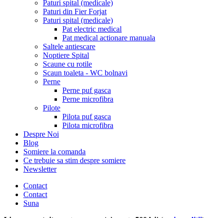
Paturi spital (medicale)
Paturi din Fier Forjat
Paturi spital (medicale)
Pat electric medical
Pat medical actionare manuala
Saltele antiescare
Noptiere Spital
Scaune cu rotile
Scaun toaleta - WC bolnavi
Perne
Perne puf gasca
Perne microfibra
Pilote
Pilota puf gasca
Pilota microfibra
Despre Noi
Blog
Somiere la comanda
Ce trebuie sa stim despre somiere
Newsletter
Contact
Contact
Suna