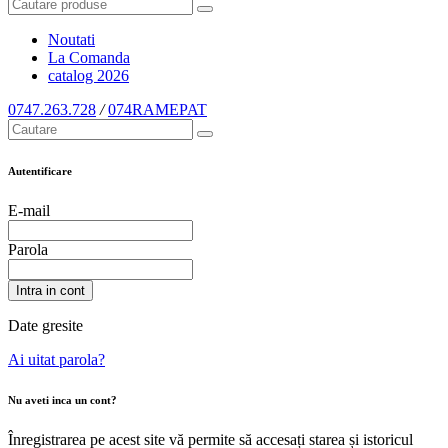
Noutati
La Comanda
catalog
2026
0747.263.728
/
074RAMEPAT
Autentificare
E-mail
Parola
Intra in cont
Date gresite
Ai uitat parola?
Nu aveti inca un cont?
Înregistrarea pe acest site vă permite să accesați starea și istoricul