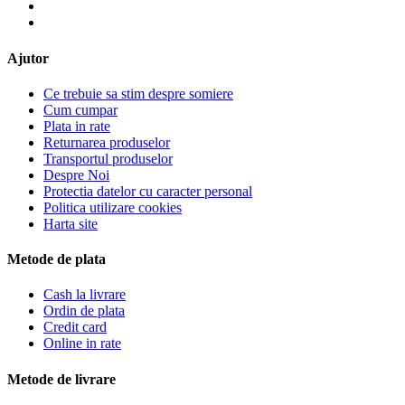
Ajutor
Ce trebuie sa stim despre somiere
Cum cumpar
Plata in rate
Returnarea produselor
Transportul produselor
Despre Noi
Protectia datelor cu caracter personal
Politica utilizare cookies
Harta site
Metode de plata
Cash la livrare
Ordin de plata
Credit card
Online in rate
Metode de livrare