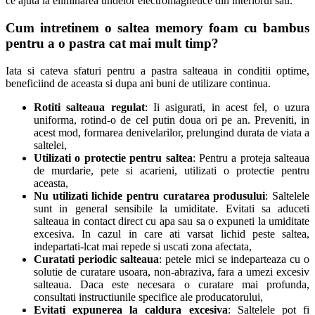
ce ajuta la eliminarea undelor electromagnetice din interiorul sau.
Cum intretinem o saltea
memory foam cu bambus
pentru a o pastra cat mai mult timp?
Iata si cateva sfaturi pentru a pastra salteaua in conditii optime,
beneficiind de aceasta si dupa ani buni de utilizare continua.
Rotiti salteaua regulat
: Ii asigurati, in acest fel, o uzura
uniforma, rotind-o de cel putin doua ori pe an. Preveniti, in
acest mod, formarea denivelarilor, prelungind durata de viata a
saltelei,
Utilizati o protectie pentru saltea
: Pentru a proteja salteaua
de murdarie, pete si acarieni, utilizati o protectie pentru
aceasta,
Nu utilizati lichide pentru curatarea produsului
: Saltelele
sunt in general sensibile la umiditate. Evitati sa aduceti
salteaua in contact direct cu apa sau sa o expuneti la umiditate
excesiva. In cazul in care ati varsat lichid peste saltea,
indepartati-lcat mai repede si uscati zona afectata,
Curatati periodic salteaua
: petele mici se indeparteaza cu o
solutie de curatare usoara, non-abraziva, fara a umezi excesiv
salteaua. Daca este necesara o curatare mai profunda,
consultati instructiunile specifice ale producatorului,
Evitati expunerea la caldura excesiva
: Saltelele pot fi