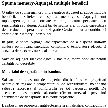
Spuma memory-Aquagel, multiple beneficii
O saltea cu spuma memory impregnatacu Aquagel iti aduce multiple
beneficii. Saltelele cu spuma memory si Aquagel sunt
hipoalergenice, fiind potrivite chiar și pentru persoanele cu
sensibilități sau alergii. Acest tip de spuma are, in plus, capacitatea
de a reduce temperatura cu 3-4 grade Celsius, datorita combinatiei
speciale de Memory Foam și gel.
In plus, o saltea Aquagel are capacitatea de a dispersa uniform
caldura pe intreaga suprafata, conferind o temperatura placuta si
senzatia de racoare vara si cald iarna.
Saltelele aquagel sunt ecologice si naturale, foarte populare pentru
calitatile lor deosebite.
Materialul de suprafata din bambus
Salteaua are o tesatura de acoperire din bambus, cu proprietati
naturale de reglare a temperaturii si de respirabilitate, mentinand
salteaua racoroasa si confortabila pe tot parcursul noptii. De
asemenea, acest material absoarbe eficient umezeala, prevenind
acumularea de transpiratie si mirosuri neplacute.
Bambusul are proprietati antibacteriene si antialergice, contribuind la