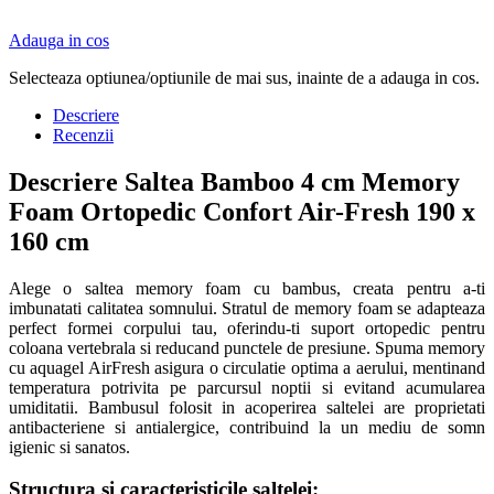
Adauga in cos
Selecteaza optiunea/optiunile de mai sus, inainte de a adauga in cos.
Descriere
Recenzii
Descriere Saltea Bamboo 4 cm Memory
Foam Ortopedic Confort Air-Fresh 190 x
160 cm
Alege o saltea memory foam cu bambus, creata pentru a-ti
imbunatati calitatea somnului. Stratul de memory foam se adapteaza
perfect formei corpului tau, oferindu-ti suport ortopedic pentru
coloana vertebrala si reducand punctele de presiune. Spuma memory
cu aquagel AirFresh asigura o circulatie optima a aerului, mentinand
temperatura potrivita pe parcursul noptii si evitand acumularea
umiditatii. Bambusul folosit in acoperirea saltelei are proprietati
antibacteriene si antialergice, contribuind la un mediu de somn
igienic si sanatos.
Structura si caracteristicile saltelei: