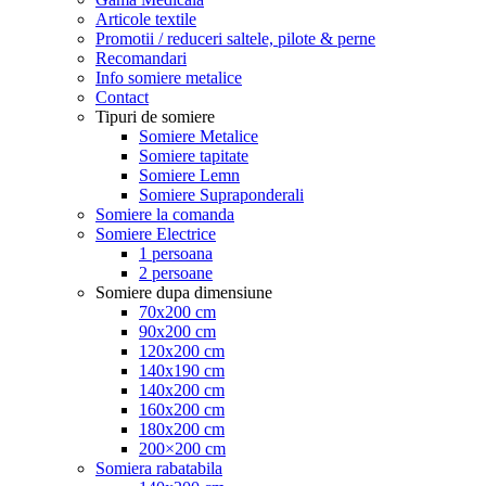
Articole textile
Promotii / reduceri saltele, pilote & perne
Recomandari
Info somiere metalice
Contact
Tipuri de somiere
Somiere Metalice
Somiere tapitate
Somiere Lemn
Somiere Supraponderali
Somiere la comanda
Somiere Electrice
1 persoana
2 persoane
Somiere dupa dimensiune
70x200 cm
90x200 cm
120x200 cm
140x190 cm
140x200 cm
160x200 cm
180x200 cm
200×200 cm
Somiera rabatabila