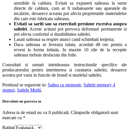
sensibile la caldura. Evitati sa expuneti salteaua la surse
directe de caldura, cum ar fi radiatoarele sau aparatele de
incalzire, deoarece aceasta pot afecta proprietatile materialelor
din care este fabricata salteaua,
Evitati sa sariti sau sa exercitati presiune excesiva asupra
saltelei
. Aceste actiuni pot provoca deformari permanente si
pot afecta confortul si durabilitatea saltelei.
Lasati salteaua sa respire atunci cand schimbati lenjeria;
Daca salteaua se livreaza rulata, acordati 48 ore pentru a
reveni la forma initiala. In maxim 10 zile de la receptie
salteaua trebuie desfacuta din folie.
Consultati si urmati intotdeauna instructiunile specifice ale
producatorului pentru intretinerea si curatarea saltelei, deoarece
acestea pot varia in functie de brand si modelul saltelei.
Produsul se regaseste in:
Saltea cu memorie
,
Saltele memory 4
straturi
,
Saltele Medii
,
Dezvaluie-ne parerea ta
Adresa ta de email nu va fi publicată.
Câmpurile obligatorii sunt
marcate cu
*
Rating