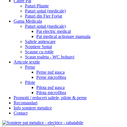
Cadre Pat
Paturi Pliante
Paturi spital (medicale)
Paturi din Fier Forjat
Gama Medicala
Paturi spital (medicale)
Pat electric medical
Pat medical actionare manuala
Saltele antiescare
Noptiere Spital
Scaune cu rotile
Scaun toaleta - WC bolnavi
Articole textile
Perne
Perne puf gasca
Perne microfibra
Pilote
Pilota puf gasca
Pilota microfibra
Promotii / reduceri saltele, pilote & perne
Recomandari
Info somiere metalice
Contact